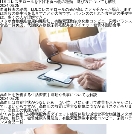
LDLコレステロールを下げる食べ物の種類｜選び方についても解説
2024.06.25
血液検査の結果、LDLコレステロールの値が高いことが分かった場合、まず
は普段の食生活を見直すことが大切です。バランスのとれた食生活の重要性
は、多くの人が理解でき ...
メタボ
食物繊維
健康
内臓脂肪、有酸素運動
炭水化物
コンビニ、栄養バランス
食品一覧
免疫、代謝
飲み物
低栄養
宅配弁当
ダイエット
糖質
体脂肪
食事
高血圧を改善する生活習慣｜運動や食事についても解説
2024.05.20
高血圧は自覚症状が少ないため、つい忙しさにかまけて改善をおろそかにし
てしまいがちですが、高血圧の放置は重大な病気につながるリスクがありま
す。高血圧の状態が続くと ...
むくみ
飲み物
低栄養
宅配弁当
ダイエット
糖質
体脂肪
減塩
食事
食物繊維
メタボ
果物、糖尿病、糖質
健康
内臓脂肪、有酸素運動
炭水化物
コンビニ、栄養バラ
ンス
食品一覧