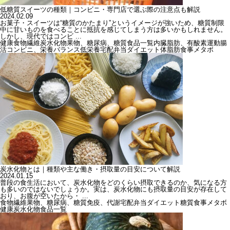
低糖質スイーツの種類｜コンビニ・専門店で選ぶ際の注意点も解説
2024.02.09
お菓子・スイーツは“糖質のかたまり”というイメージが強いため、糖質制限
中に甘いものを食べることに抵抗を感じてしまう方は多いかもしれません。
しかし、現代ではコンビ ...
健康
食物繊維
炭水化物
果物、糖尿病、糖質
食品一覧
内臓脂肪、有酸素運動
腸
活
コンビニ、栄養バランス
低栄養
宅配弁当
ダイエット
体脂肪
食事
メタボ
炭水化物とは｜種類や主な働き・摂取量の目安について解説
2024.01.15
普段の食生活において、炭水化物をどのくらい摂取できるのか、気になる方
も多いのではないでしょうか。実は、炭水化物にも摂取量の目安が存在して
おり、お腹が空いたから・ ...
食物繊維
果物、糖尿病、糖質
免疫、代謝
宅配弁当
ダイエット
糖質
食事
メタボ
健康
炭水化物
食品一覧