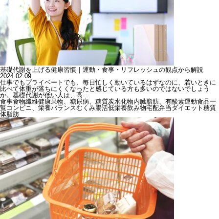
基礎代謝を上げる健康習慣｜運動・食事・リフレッシュの観点から解説
2024.02.09
仕事でもプライベートでも、毎日忙しく動いているはずなのに、若いときに
比べて体重が落ちにくくなったと感じている方も多いのではないでしょう
か。基礎代謝が低い人は、高 ...
食事
食物繊維
健康
果物、糖尿病、糖質
炭水化物
内臓脂肪、有酸素運動
食品一
覧
コンビニ、栄養バランス
むくみ
腸活
低栄養
飲み物
宅配弁当
ダイエット
糖質
体脂肪