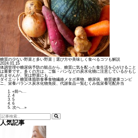
糖質の少ない野菜と多い野菜｜選び方や美味しく食べるコツも解説
2024.01.15
体調管理や糖尿病予防の観点から、糖質に気を配った食生活を心がけること
は重要です。多くの方は、ご飯・パンなどの炭水化物に注意しているかもし
れませんが、実は野菜にも ...
ダイエット
糖質
体脂肪
食事
食物繊維
メタボ
果物、糖尿病、糖質
健康
コンビ
ニ、栄養バランス
炭水化物
免疫、代謝
食品一覧
むくみ
低栄養
宅配弁当
«前へ…
4
5
6
次へ…»
検
索:
人気記事