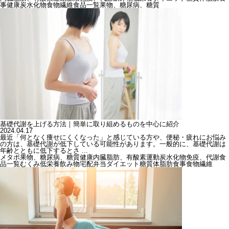
事
健康
炭水化物
食物繊維
食品一覧
果物、糖尿病、糖質
基礎代謝を上げる方法｜簡単に取り組めるものを中心に紹介
2024.04.17
最近「何となく痩せにくくなった」と感じている方や、便秘・疲れにお悩み
の方は、基礎代謝が低下している可能性があります。一般的に、基礎代謝は
年齢とともに低下するとさ ...
メタボ
果物、糖尿病、糖質
健康
内臓脂肪、有酸素運動
炭水化物
免疫、代謝
食
品一覧
むくみ
低栄養
飲み物
宅配弁当
ダイエット
糖質
体脂肪
食事
食物繊維