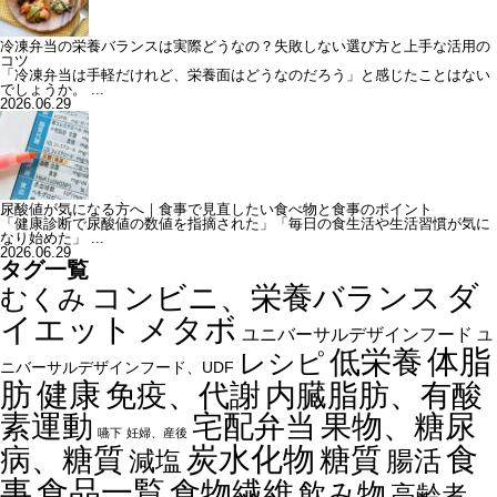
冷凍弁当の栄養バランスは実際どうなの？失敗しない選び方と上手な活用の
コツ
「冷凍弁当は手軽だけれど、栄養面はどうなのだろう」と感じたことはない
でしょうか。 ...
2026.06.29
尿酸値が気になる方へ｜食事で見直したい食べ物と食事のポイント
「健康診断で尿酸値の数値を指摘された」「毎日の食生活や生活習慣が気に
なり始めた」 ...
2026.06.29
タグ一覧
ダ
コンビニ、栄養バランス
むくみ
イエット
メタボ
ユニバーサルデザインフード
ユ
体脂
低栄養
レシピ
ニバーサルデザインフード、UDF
健康
肪
内臓脂肪、有酸
免疫、代謝
素運動
宅配弁当
果物、糖尿
嚥下
妊婦、産後
食
炭水化物
糖質
病、糖質
減塩
腸活
事
食品一覧
食物繊維
飲み物
高齢者