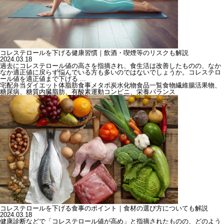
コレステロールを下げる健康習慣｜飲酒・喫煙等のリスクも解説
2024.03.18
過去にコレステロール値の高さを指摘され、食生活は改善したものの、なか
なか適正値に戻らず悩んでいる方も多いのではないでしょうか。コレステロ
ール値を適正値まで下げる ...
宅配弁当
ダイエット
体脂肪
食事
メタボ
炭水化物
食品一覧
食物繊維
腸活
果物、
糖尿病、糖質
内臓脂肪、有酸素運動
コンビニ、栄養バランス
コレステロールを下げる食事のポイント｜食材の選び方についても解説
2024.03.18
健康診断などで「コレステロール値が高め」と指摘されたものの、どのよう