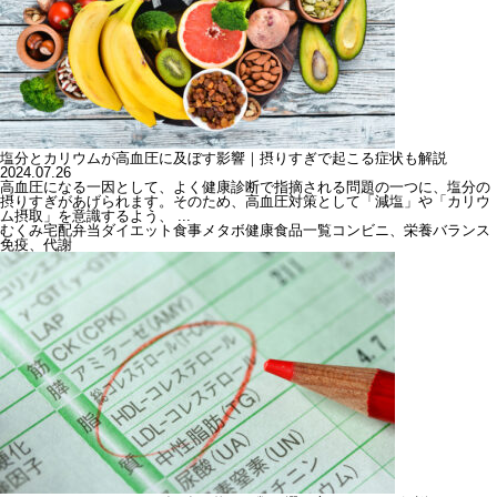
塩分とカリウムが高血圧に及ぼす影響｜摂りすぎで起こる症状も解説
2024.07.26
高血圧になる一因として、よく健康診断で指摘される問題の一つに、塩分の
摂りすぎがあげられます。そのため、高血圧対策として「減塩」や「カリウ
ム摂取」を意識するよう、 ...
むくみ
宅配弁当
ダイエット
食事
メタボ
健康
食品一覧
コンビニ、栄養バランス
免疫、代謝