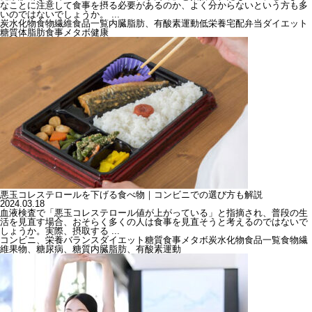
なことに注意して食事を摂る必要があるのか、よく分からないという方も多
いのではないでしょうか。 ...
炭水化物
食物繊維
食品一覧
内臓脂肪、有酸素運動
低栄養
宅配弁当
ダイエット
糖質
体脂肪
食事
メタボ
健康
悪玉コレステロールを下げる食べ物｜コンビニでの選び方も解説
2024.03.18
血液検査で「悪玉コレステロール値が上がっている」と指摘され、普段の生
活を見直す場合、おそらく多くの人は食事を見直そうと考えるのではないで
しょうか。実際、摂取する ...
コンビニ、栄養バランス
ダイエット
糖質
食事
メタボ
炭水化物
食品一覧
食物繊
維
果物、糖尿病、糖質
内臓脂肪、有酸素運動