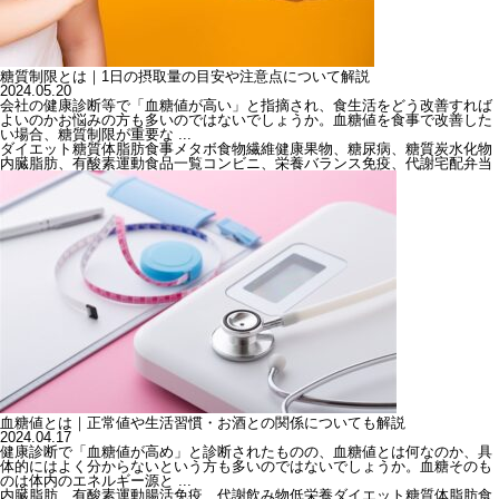
糖質制限とは｜1日の摂取量の目安や注意点について解説
2024.05.20
会社の健康診断等で「血糖値が高い」と指摘され、食生活をどう改善すれば
よいのかお悩みの方も多いのではないでしょうか。血糖値を食事で改善した
い場合、糖質制限が重要な ...
ダイエット
糖質
体脂肪
食事
メタボ
食物繊維
健康
果物、糖尿病、糖質
炭水化物
内臓脂肪、有酸素運動
食品一覧
コンビニ、栄養バランス
免疫、代謝
宅配弁当
血糖値とは｜正常値や生活習慣・お酒との関係についても解説
2024.04.17
健康診断で「血糖値が高め」と診断されたものの、血糖値とは何なのか、具
体的にはよく分からないという方も多いのではないでしょうか。血糖そのも
のは体内のエネルギー源と ...
内臓脂肪、有酸素運動
腸活
免疫、代謝
飲み物
低栄養
ダイエット
糖質
体脂肪
食