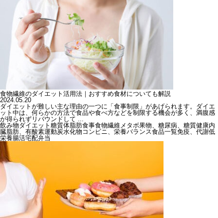
食物繊維のダイエット活用法｜おすすめ食材についても解説
2024.05.20
ダイエットが難しい主な理由の一つに「食事制限」があげられます。ダイエ
ット中は、何らかの方法で食品や食べ方などを制限する機会が多く、満腹感
が得られずリバウンドして ...
飲み物
ダイエット
糖質
体脂肪
食事
食物繊維
メタボ
果物、糖尿病、糖質
健康
内
臓脂肪、有酸素運動
炭水化物
コンビニ、栄養バランス
食品一覧
免疫、代謝
低
栄養
腸活
宅配弁当