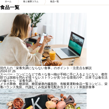
ホーム
食と健康コラム
食品一覧
食品一覧
現代人の「栄養失調にならない食事」のポイント・注意点を解説
2024.07.26
スーパー・コンビニなどで色々な食べ物が手軽に手に入るようになり、都市
部では国籍を問わず様々なレストランが見つかる環境の中、日本では食生活
の偏りから「栄養失調」に ...
メタボ
果物、糖尿病、糖質
健康
内臓脂肪、有酸素運動
食品一覧
コンビニ、栄
養バランス
免疫、代謝
むくみ
低栄養
宅配弁当
ダイエット
体脂肪
食事