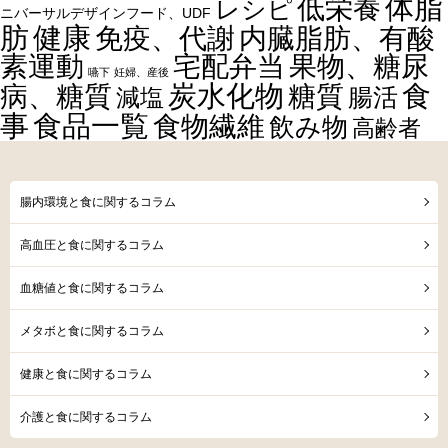
体脂
低栄養
レシピ
ニバーサルデザインフード、UDF
健康
肪
内臓脂肪、有酸
免疫、代謝
素運動
宅配弁当
果物、糖尿
嚥下
妊婦、産後
食
炭水化物
糖質
病、糖質
減塩
腸活
事
食品一覧
食物繊維
飲み物
高齢者
腸内環境と食に関するコラム
高血圧と食に関するコラム
血糖値と食に関するコラム
メタボと食に関するコラム
健康と食に関するコラム
介護と食に関するコラム