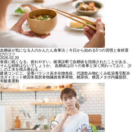
血糖値が気になる人のかんたん食事法｜今日から始める5つの習慣と食材選
びのコツ
2026.02.20
食後に眠くなる、疲れやすい、健康診断で血糖値を指摘されたことがある、
そんな経験はないでしょうか。 血糖値は日々の食事と深く関わっており、少
しの工夫を積み重ねる ...
健康
コンビニ、栄養バランス
炭水化物
免疫、代謝
飲み物
むくみ
低栄養
宅配弁
当
ダイエット
糖質
体脂肪
食物繊維
食事
果物、糖尿病、糖質
メタボ
内臓脂肪、
有酸素運動