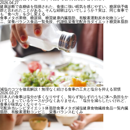
2026.04.27
健康診断で血糖値を指摘された、食後に強い眠気を感じやすい、糖尿病予備
群と言われたことがある。そんな経験はないでしょうか？実は、同じ食事で
も「食べ方」を少し変える ...
食事
メタボ
果物、糖尿病、糖質
健康
内臓脂肪、有酸素運動
炭水化物
コンビ
ニ、栄養バランス
食品一覧
免疫、代謝
低栄養
宅配弁当
ダイエット
糖質
体脂肪
減塩のコツを徹底解説！無理なく続ける食事の工夫と塩分を抑える習慣
2026.03.27
日本人の食事は塩分が多くなりやすく、知らず知らずのうちに体へ負担をか
けてしまっているケースが少なくありません。「塩分を減らしたいけれど、
食事が味気なくなりそう⋯ ...
宅配弁当
レシピ
ダイエット
体脂肪
食事
メタボ
減塩
健康
食物繊維
食品一覧
内臓
脂肪、有酸素運動
コンビニ、栄養バランス
むくみ