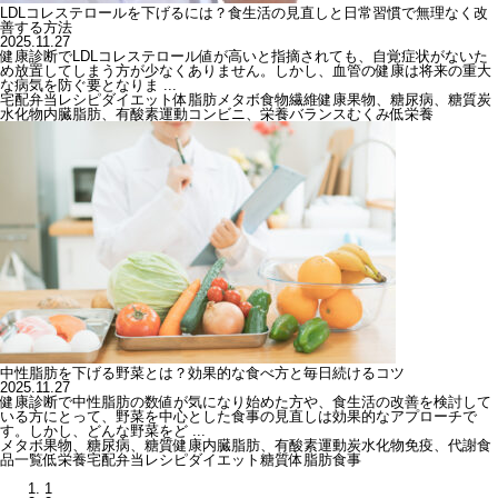
LDLコレステロールを下げるには？食生活の見直しと日常習慣で無理なく改
善する方法
2025.11.27
健康診断でLDLコレステロール値が高いと指摘されても、自覚症状がないた
め放置してしまう方が少なくありません。しかし、血管の健康は将来の重大
な病気を防ぐ要となりま ...
宅配弁当
レシピ
ダイエット
体脂肪
メタボ
食物繊維
健康
果物、糖尿病、糖質
炭
水化物
内臓脂肪、有酸素運動
コンビニ、栄養バランス
むくみ
低栄養
中性脂肪を下げる野菜とは？効果的な食べ方と毎日続けるコツ
2025.11.27
健康診断で中性脂肪の数値が気になり始めた方や、食生活の改善を検討して
いる方にとって、野菜を中心とした食事の見直しは効果的なアプローチで
す。しかし、どんな野菜をど ...
メタボ
果物、糖尿病、糖質
健康
内臓脂肪、有酸素運動
炭水化物
免疫、代謝
食
品一覧
低栄養
宅配弁当
レシピ
ダイエット
糖質
体脂肪
食事
1