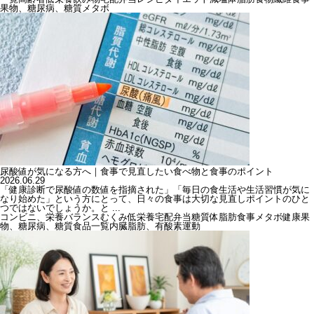
果物、糖尿病、糖質
メタボ
尿酸値が気になる方へ｜食事で見直したい食べ物と食事のポイント
2026.06.29
「健康診断で尿酸値の数値を指摘された」「毎日の食生活や生活習慣が気に
なり始めた」という方にとって、日々の食事は大切な見直しポイントのひと
つではないでしょうか。と ...
コンビニ、栄養バランス
むくみ
低栄養
宅配弁当
糖質
体脂肪
食事
メタボ
健康
果
物、糖尿病、糖質
食品一覧
内臓脂肪、有酸素運動