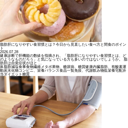
脂肪肝になりやすい食習慣とは？今日から見直したい食べ方と間食のポイン
ト
2026.07.28
健康診断で肝機能の数値を指摘され、「脂肪肝になりやすい食習慣とは、ど
のようなものだろう」と気になっている方も多いのではないでしょうか。 脂
肪肝は自覚症状がほと ...
体脂肪
減塩
食事
食物繊維
メタボ
果物、糖尿病、糖質
健康
内臓脂肪、有酸素運
動
炭水化物
コンビニ、栄養バランス
食品一覧
免疫、代謝
飲み物
低栄養
宅配弁
当
ダイエット
糖質