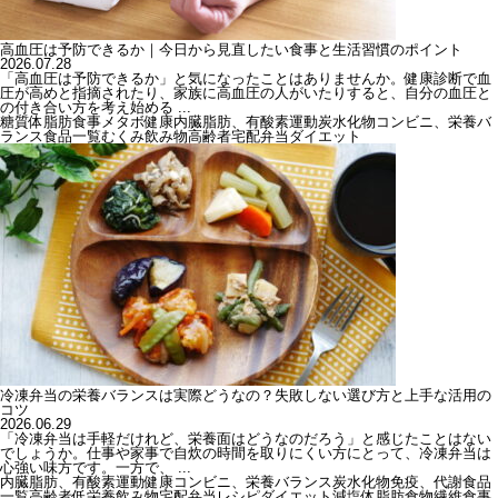
高血圧は予防できるか｜今日から見直したい食事と生活習慣のポイント
2026.07.28
「高血圧は予防できるか」と気になったことはありませんか。健康診断で血
圧が高めと指摘されたり、家族に高血圧の人がいたりすると、自分の血圧と
の付き合い方を考え始める ...
糖質
体脂肪
食事
メタボ
健康
内臓脂肪、有酸素運動
炭水化物
コンビニ、栄養バ
ランス
食品一覧
むくみ
飲み物
高齢者
宅配弁当
ダイエット
冷凍弁当の栄養バランスは実際どうなの？失敗しない選び方と上手な活用の
コツ
2026.06.29
「冷凍弁当は手軽だけれど、栄養面はどうなのだろう」と感じたことはない
でしょうか。仕事や家事で自炊の時間を取りにくい方にとって、冷凍弁当は
心強い味方です。一方で、 ...
内臓脂肪、有酸素運動
健康
コンビニ、栄養バランス
炭水化物
免疫、代謝
食品
一覧
高齢者
低栄養
飲み物
宅配弁当
レシピ
ダイエット
減塩
体脂肪
食物繊維
食事