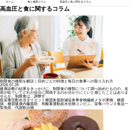
ホーム
食と健康コラム
高血圧と食に関するコラム
高血圧と食に関するコラム
制限食の種類を解説｜目的ごとの特徴と毎日の食事への取り入れ方
2026.07.28
健康診断の結果をきっかけに、制限食の種類について調べ始めたものの、名
前が似ていてどれが自分に関係するのか分かりにくいと感じたことはありま
せんか。制限食は、調整す ...
低栄養
宅配弁当
ダイエット
糖質
体脂肪
減塩
食事
食物繊維
メタボ
果物、糖尿
病、糖質
健康
内臓脂肪、有酸素運動
炭水化物
コンビニ、栄養バランス
食品一
覧
免疫、代謝
飲み物