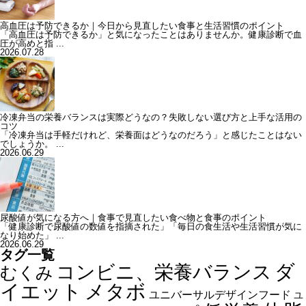
高血圧は予防できるか｜今日から見直したい食事と生活習慣のポイント
「高血圧は予防できるか」と気になったことはありませんか。健康診断で血
圧が高めと指 ...
2026.07.28
冷凍弁当の栄養バランスは実際どうなの？失敗しない選び方と上手な活用の
コツ
「冷凍弁当は手軽だけれど、栄養面はどうなのだろう」と感じたことはない
でしょうか。 ...
2026.06.29
尿酸値が気になる方へ｜食事で見直したい食べ物と食事のポイント
「健康診断で尿酸値の数値を指摘された」「毎日の食生活や生活習慣が気に
なり始めた」 ...
2026.06.29
タグ一覧
ダ
コンビニ、栄養バランス
むくみ
イエット
メタボ
ユニバーサルデザインフード
ユ