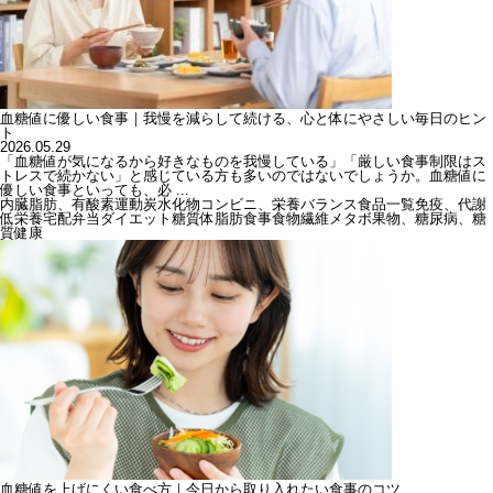
血糖値に優しい食事｜我慢を減らして続ける、心と体にやさしい毎日のヒン
ト
2026.05.29
「血糖値が気になるから好きなものを我慢している」「厳しい食事制限はス
トレスで続かない」と感じている方も多いのではないでしょうか。血糖値に
優しい食事といっても、必 ...
内臓脂肪、有酸素運動
炭水化物
コンビニ、栄養バランス
食品一覧
免疫、代謝
低栄養
宅配弁当
ダイエット
糖質
体脂肪
食事
食物繊維
メタボ
果物、糖尿病、糖
質
健康
血糖値を上げにくい食べ方｜今日から取り入れたい食事のコツ