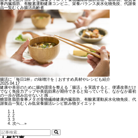
事
内臓脂肪、有酸素運動
健康
コンビニ、栄養バランス
炭水化物
免疫、代謝
食
品一覧
むくみ
腸活
高齢者
腸活に「毎日1杯」の味噌汁を｜おすすめ具材やレシピも紹介
2025.04.17
健康や美容のために腸内環境を整える「腸活」を実践すると、便通改善だけ
でなく免疫力アップや美肌効果が期待できると知っていても、なかなか最初
の一歩が踏み出せないと感 ...
糖質
体脂肪
食事
メタボ
食物繊維
健康
内臓脂肪、有酸素運動
炭水化物
免疫、代
謝
食品一覧
むくみ
低栄養
腸活
レシピ
飲み物
ダイエット
1
2
3
次へ…»
検
索: