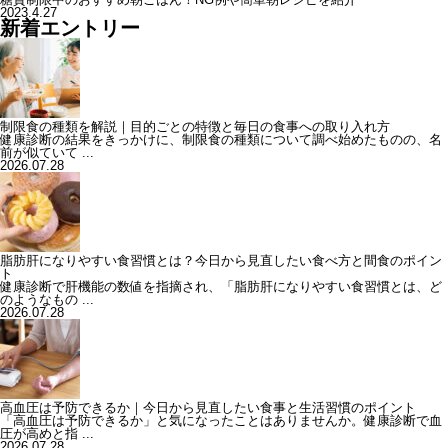
2023.4.27
新着エントリー
制限食の種類を解説｜目的ごとの特徴と毎日の食事への取り入れ方
健康診断の結果をきっかけに、制限食の種類について調べ始めたものの、名
前が似ていて ...
2026.07.28
脂肪肝になりやすい食習慣とは？今日から見直したい食べ方と間食のポイン
ト
健康診断で肝機能の数値を指摘され、「脂肪肝になりやすい食習慣とは、ど
のようなもの ...
2026.07.28
高血圧は予防できるか｜今日から見直したい食事と生活習慣のポイント
「高血圧は予防できるか」と気になったことはありませんか。健康診断で血
圧が高めと指 ...
2026.07.28