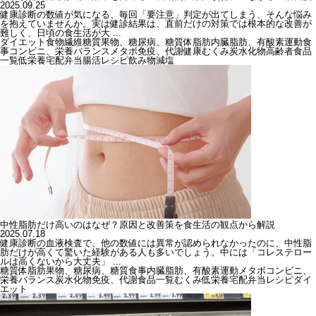
2025.09.25
健康診断の数値が気になる、毎回「要注意」判定が出てしまう、そんな悩み
を抱えていませんか。実は健診結果は、直前だけの対策では根本的な改善が
難しく、日頃の食生活が大 ...
ダイエット
食物繊維
糖質
果物、糖尿病、糖質
体脂肪
内臓脂肪、有酸素運動
食
事
コンビニ、栄養バランス
メタボ
免疫、代謝
健康
むくみ
炭水化物
高齢者
食品
一覧
低栄養
宅配弁当
腸活
レシピ
飲み物
減塩
中性脂肪だけ高いのはなぜ？原因と改善策を食生活の観点から解説
2025.07.18
健康診断の血液検査で、他の数値には異常が認められなかったのに、中性脂
肪だけが高くて驚いた経験がある人も多いでしょう。中には「コレステロー
ルは高くないから大丈夫」 ...
糖質
体脂肪
果物、糖尿病、糖質
食事
内臓脂肪、有酸素運動
メタボ
コンビニ、
栄養バランス
炭水化物
免疫、代謝
食品一覧
むくみ
低栄養
宅配弁当
レシピ
ダイ
エット