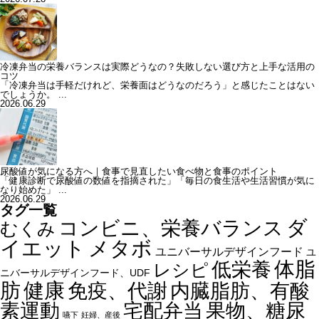
冷凍弁当の栄養バランスは実際どうなの？失敗しない選び方と上手な活用の
コツ
「冷凍弁当は手軽だけれど、栄養面はどうなのだろう」と感じたことはない
でしょうか。 ...
2026.06.29
尿酸値が気になる方へ｜食事で見直したい食べ物と食事のポイント
「健康診断で尿酸値の数値を指摘された」「毎日の食生活や生活習慣が気に
なり始めた」 ...
2026.06.29
タグ一覧
ダ
コンビニ、栄養バランス
むくみ
イエット
メタボ
ユニバーサルデザインフード
ユ
体脂
低栄養
レシピ
ニバーサルデザインフード、UDF
健康
肪
内臓脂肪、有酸
免疫、代謝
素運動
宅配弁当
果物、糖尿
嚥下
妊婦、産後