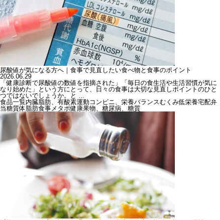
尿酸値が気になる方へ｜食事で見直したい食べ物と食事のポイント
2026.06.29
「健康診断で尿酸値の数値を指摘された」「毎日の食生活や生活習慣が気に
なり始めた」という方にとって、日々の食事は大切な見直しポイントのひと
つではないでしょうか。と ...
食品一覧
内臓脂肪、有酸素運動
コンビニ、栄養バランス
むくみ
低栄養
宅配弁
当
糖質
体脂肪
食事
メタボ
健康
果物、糖尿病、糖質