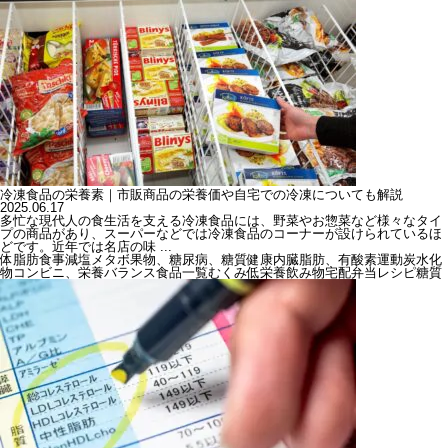
冷凍食品の栄養素｜市販商品の栄養価や自宅での冷凍についても解説
2025.06.17
多忙な現代人の食生活を支える冷凍食品には、野菜やお惣菜など様々なタイ
プの商品があり、スーパーなどでは冷凍食品のコーナーが設けられているほ
どです。近年では名店の味 ...
体脂肪
食事
減塩
メタボ
果物、糖尿病、糖質
健康
内臓脂肪、有酸素運動
炭水化
物
コンビニ、栄養バランス
食品一覧
むくみ
低栄養
飲み物
宅配弁当
レシピ
糖質