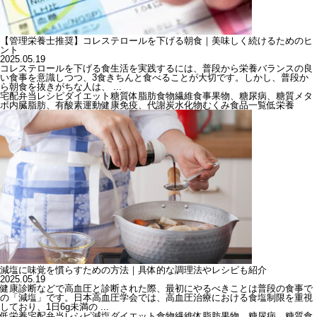
【管理栄養士推奨】コレステロールを下げる朝食｜美味しく続けるためのヒ
ント
2025.05.19
コレステロールを下げる食生活を実践するには、普段から栄養バランスの良
い食事を意識しつつ、3食きちんと食べることが大切です。しかし、普段か
ら朝食を抜きがちな人は、 ...
宅配弁当
レシピ
ダイエット
糖質
体脂肪
食物繊維
食事
果物、糖尿病、糖質
メタ
ボ
内臓脂肪、有酸素運動
健康
免疫、代謝
炭水化物
むくみ
食品一覧
低栄養
減塩に味覚を慣らすための方法｜具体的な調理法やレシピも紹介
2025.05.19
健康診断などで高血圧と診断された際、最初にやるべきことは普段の食事で
の「減塩」です。日本高血圧学会では、高血圧治療における食塩制限を重視
しており、1日6g未満の ...
低栄養
宅配弁当
レシピ
減塩
ダイエット
食物繊維
体脂肪
果物、糖尿病、糖質
食