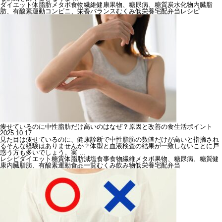
ダイエット
体脂肪
メタボ
食物繊維
健康
果物、糖尿病、糖質
炭水化物
内臓脂
肪、有酸素運動
コンビニ、栄養バランス
むくみ
低栄養
宅配弁当
レシピ
痩せているのに中性脂肪だけ高いのはなぜ？原因と改善の食生活ポイント
2025.10.17
見た目は痩せているのに、健康診断で中性脂肪の数値だけが高いと指摘され
るそんな経験はありませんか？体型と血液検査の結果が一致しないことに戸
惑う方も多いでしょう。実 ...
レシピ
ダイエット
糖質
体脂肪
減塩
食事
食物繊維
メタボ
果物、糖尿病、糖質
健
康
内臓脂肪、有酸素運動
食品一覧
むくみ
飲み物
低栄養
宅配弁当