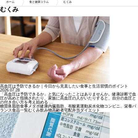
ホーム
食と健康コラム
むくみ
むくみ
高血圧は予防できるか｜今日から見直したい食事と生活習慣のポイント
2026.07.28
「高血圧は予防できるか」と気になったことはありませんか。健康診断で血
圧が高めと指摘されたり、家族に高血圧の人がいたりすると、自分の血圧と
の付き合い方を考え始める ...
糖質
体脂肪
食事
メタボ
健康
内臓脂肪、有酸素運動
炭水化物
コンビニ、栄養バ
ランス
食品一覧
むくみ
飲み物
高齢者
宅配弁当
ダイエット