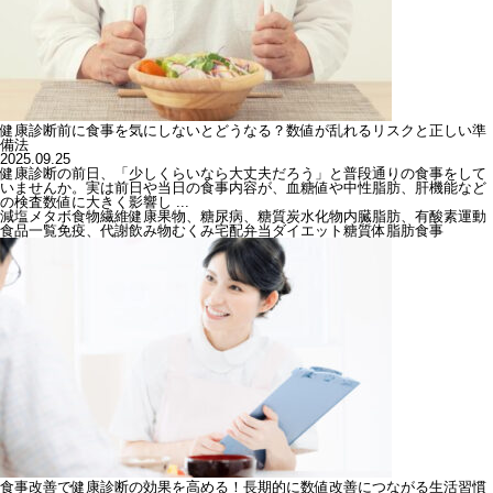
健康診断前に食事を気にしないとどうなる？数値が乱れるリスクと正しい準
備法
2025.09.25
健康診断の前日、「少しくらいなら大丈夫だろう」と普段通りの食事をして
いませんか。実は前日や当日の食事内容が、血糖値や中性脂肪、肝機能など
の検査数値に大きく影響し ...
減塩
メタボ
食物繊維
健康
果物、糖尿病、糖質
炭水化物
内臓脂肪、有酸素運動
食品一覧
免疫、代謝
飲み物
むくみ
宅配弁当
ダイエット
糖質
体脂肪
食事
食事改善で健康診断の効果を高める！長期的に数値改善につながる生活習慣