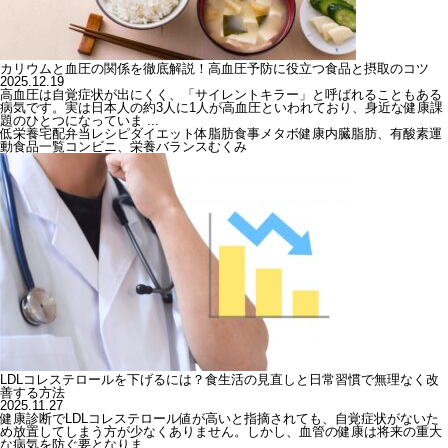
カリウムと血圧の関係を徹底解説！高血圧予防に役立つ食品と摂取のコツ
2025.12.19
高血圧は自覚症状が出にくく、「サイレントキラー」と呼ばれることもある
病気です。実は日本人の約3人に1人が高血圧といわれており、身近な健康課
題のひとつになっていま ...
低栄養
宅配弁当
レシピ
ダイエット
体脂肪
食事
メタボ
健康
内臓脂肪、有酸素運
動
食品一覧
コンビニ、栄養バランス
むくみ
LDLコレステロールを下げるには？食生活の見直しと日常習慣で無理なく改
善する方法
2025.11.27
健康診断でLDLコレステロール値が高いと指摘されても、自覚症状がないた
め放置してしまう方が少なくありません。しかし、血管の健康は将来の重大
な病気を防ぐ要となりま ...