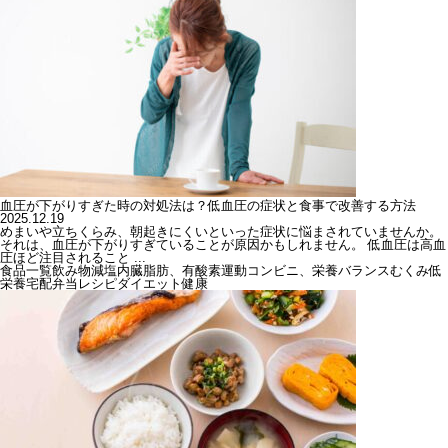
血圧が下がりすぎた時の対処法は？低血圧の症状と食事で改善する方法
2025.12.19
めまいや立ちくらみ、朝起きにくいといった症状に悩まされていませんか。
それは、血圧が下がりすぎていることが原因かもしれません。 低血圧は高血
圧ほど注目されること ...
食品一覧
飲み物
減塩
内臓脂肪、有酸素運動
コンビニ、栄養バランス
むくみ
低
栄養
宅配弁当
レシピ
ダイエット
健康