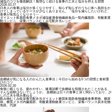
減塩のコツを徹底解説！無理なく続ける食事の工夫と塩分を抑える習慣
2026.03.27
日本人の食事は塩分が多くなりやすく、知らず知らずのうちに体へ負担をか
けてしまっているケースが少なくありません。「塩分を減らしたいけれど、
食事が味気なくなりそう⋯ ...
ダイエット
体脂肪
食事
メタボ
減塩
健康
食物繊維
食品一覧
内臓脂肪、有酸素運
動
コンビニ、栄養バランス
むくみ
宅配弁当
レシピ
血糖値が気になる人のかんたん食事法｜今日から始める5つの習慣と食材選
びのコツ
2026.02.20
食後に眠くなる、疲れやすい、健康診断で血糖値を指摘されたことがある、
そんな経験はないでしょうか。 血糖値は日々の食事と深く関わっており、少
しの工夫を積み重ねる ...
飲み物
むくみ
低栄養
宅配弁当
ダイエット
糖質
体脂肪
食物繊維
食事
果物、糖尿
病、糖質
メタボ
内臓脂肪、有酸素運動
健康
コンビニ、栄養バランス
炭水化物
免疫、代謝