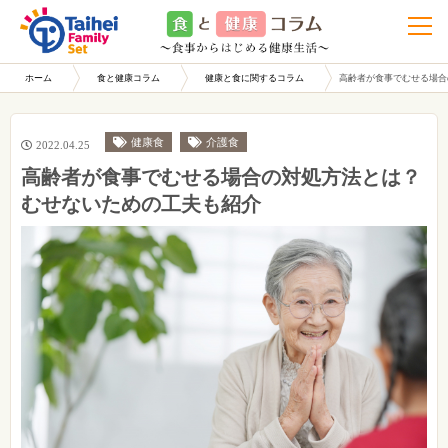
t
o
g
g
l
ホーム
食と健康コラム
健康と食に関するコラム
高齢者が食事でむせる場合
e
n
a
v
i
健康食
介護食
2022.04.25
g
a
高齢者が食事でむせる場合の対処方法とは？
t
i
むせないための工夫も紹介
o
n