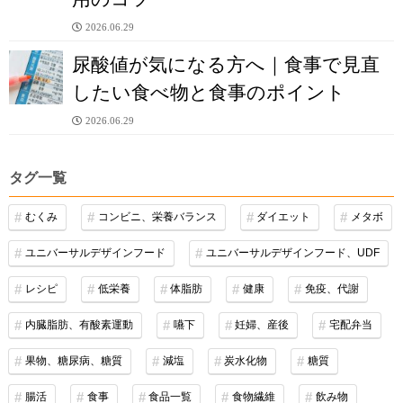
2026.06.29
尿酸値が気になる方へ｜食事で見直
したい食べ物と食事のポイント
2026.06.29
タグ一覧
むくみ
コンビニ、栄養バランス
ダイエット
メタボ
ユニバーサルデザインフード
ユニバーサルデザインフード、UDF
レシピ
低栄養
体脂肪
健康
免疫、代謝
内臓脂肪、有酸素運動
嚥下
妊婦、産後
宅配弁当
果物、糖尿病、糖質
減塩
炭水化物
糖質
腸活
食事
食品一覧
食物繊維
飲み物