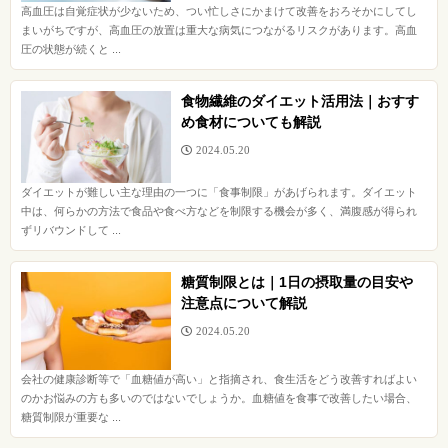
高血圧は自覚症状が少ないため、つい忙しさにかまけて改善をおろそかにしてし
まいがちですが、高血圧の放置は重大な病気につながるリスクがあります。高血
圧の状態が続くと ...
食物繊維のダイエット活用法｜おすす
め食材についても解説
2024.05.20
ダイエットが難しい主な理由の一つに「食事制限」があげられます。ダイエット
中は、何らかの方法で食品や食べ方などを制限する機会が多く、満腹感が得られ
ずリバウンドして ...
糖質制限とは｜1日の摂取量の目安や
注意点について解説
2024.05.20
会社の健康診断等で「血糖値が高い」と指摘され、食生活をどう改善すればよい
のかお悩みの方も多いのではないでしょうか。血糖値を食事で改善したい場合、
糖質制限が重要な ...