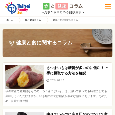
t
o
g
g
l
ホーム
食と健康コラム
健康と食に関するコラム
e
n
a
v
i
g
健康と食に関するコラム
a
t
i
o
n
さつまいもは糖質が多いのに低GI！上
手に摂取する方法を解説
2024.09.18
秋の味覚で魅力的なものの一つ「さつまいも」は、焼いて食べても料理にしても
美味しくいただけますが、いも類の中では糖質が多めな傾向にあります。そのた
め、普段の食生活 ...
痩せているのに高血圧なのはなぜ？考