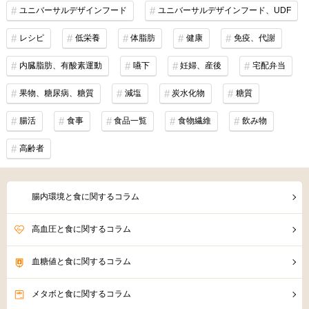
ユニバーサルデザインフード
ユニバーサルデザインフード、UDF
レシピ
低栄養
体脂肪
健康
免疫、代謝
内臓脂肪、有酸素運動
嚥下
妊婦、産後
宅配弁当
果物、糖尿病、糖質
減塩
炭水化物
糖質
腸活
食事
食品一覧
食物繊維
飲み物
高齢者
腸内環境と食に関するコラム
高血圧と食に関するコラム
血糖値と食に関するコラム
メタボと食に関するコラム