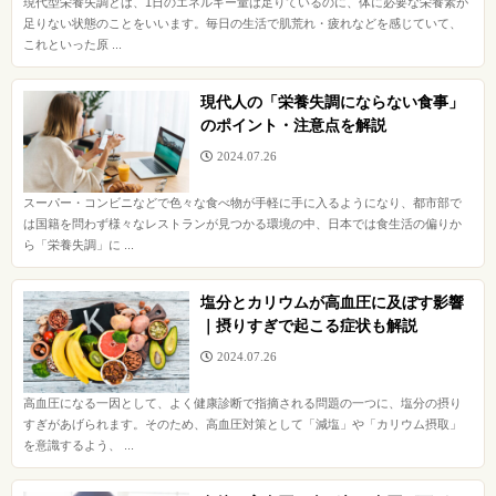
現代型栄養失調とは、1日のエネルギー量は足りているのに、体に必要な栄養素が
足りない状態のことをいいます。毎日の生活で肌荒れ・疲れなどを感じていて、
これといった原 ...
現代人の「栄養失調にならない食事」
のポイント・注意点を解説
2024.07.26
スーパー・コンビニなどで色々な食べ物が手軽に手に入るようになり、都市部で
は国籍を問わず様々なレストランが見つかる環境の中、日本では食生活の偏りか
ら「栄養失調」に ...
塩分とカリウムが高血圧に及ぼす影響
｜摂りすぎで起こる症状も解説
2024.07.26
高血圧になる一因として、よく健康診断で指摘される問題の一つに、塩分の摂り
すぎがあげられます。そのため、高血圧対策として「減塩」や「カリウム摂取」
を意識するよう、 ...