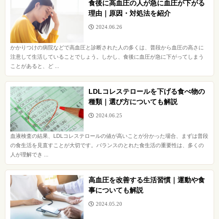
食後に高血圧の人が急に血圧が下がる
理由｜原因・対処法を紹介
2024.06.26
かかりつけの病院などで高血圧と診断された人の多くは、普段から血圧の高さに
注意して生活していることでしょう。しかし、食後に血圧が急に下がってしまう
ことがあると、ど ...
LDLコレステロールを下げる食べ物の
種類｜選び方についても解説
2024.06.25
血液検査の結果、LDLコレステロールの値が高いことが分かった場合、まずは普段
の食生活を見直すことが大切です。バランスのとれた食生活の重要性は、多くの
人が理解でき ...
高血圧を改善する生活習慣｜運動や食
事についても解説
2024.05.20