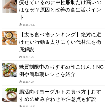
痩せているのに中性脂肪だけ高いの
はなぜ？原因と改善の食生活ポイン
ト
2025.10.17
【太る食べ物ランキング】絶対に避
けたい行動＆太りにくい代替法を徹
底解説
2025.4.25
糖質制限中のおすすめ朝ごはん！NG
例や簡単朝レシピを紹介
2023.4.27
腸活向けヨーグルトの食べ方｜おす
すめの組み合わせや注意点も解説
2023.10.23