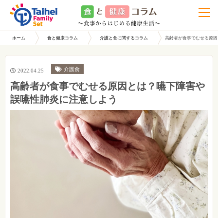
t
o
g
g
l
ホーム
食と健康コラム
介護と食に関するコラム
高齢者が食事でむせる原因
e
n
a
v
i
介護食
2022.04.25
g
a
高齢者が食事でむせる原因とは？嚥下障害や
t
i
誤嚥性肺炎に注意しよう
o
n