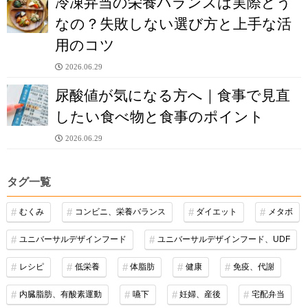
冷凍弁当の栄養バランスは実際どう
なの？失敗しない選び方と上手な活
用のコツ
2026.06.29
尿酸値が気になる方へ｜食事で見直
したい食べ物と食事のポイント
2026.06.29
タグ一覧
むくみ
コンビニ、栄養バランス
ダイエット
メタボ
ユニバーサルデザインフード
ユニバーサルデザインフード、UDF
レシピ
低栄養
体脂肪
健康
免疫、代謝
内臓脂肪、有酸素運動
嚥下
妊婦、産後
宅配弁当