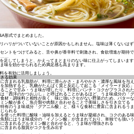
&A形式でまとめました。
メリハリがついていないことが原因かもしれません。塩味は薄くないは
セントをつけてみると、舌や鼻が香辛料で刺激され、食欲増進が期待で
た……
スを足してしまうと、かえってまとまりのない味に仕上がってしまいま
ま味を効かせられるため満足感も高まります。
味料を有効に活用しましょう。
できる効果
品に含まれる乳脂肪が、料理に滑らかさ・まろやかさ・濃厚な風味を与
品を加熱すると、乳糖がたんぱく質と反応して起こる「メイラード反応
することで甘み・うま味が増したり、料理にパンチ・コクがプラスされ
ぎは「西洋のかつおぶし」と呼ばれることがあるほど、うま味成分の「
な食材・調味料と相性が良く、味に強いクセがない野菜のため、バター
タミン酸が多く、魚介類や肉類と合わせることで美味しさを引き立てる
こ特有のうま味成分「グアニル酸」と、様々な食材に豊富に含まれるう
感じられる
コを使った料理に酸味・油味を加えるとうま味が凝縮され、コクのある
や魚類にはうま味成分の「イノシン酸」が含まれており、単独でも強い
等に含まれるグルタミン酸と合わせると、うま味が増強される
魚に含まれる脂質がコクを生み出す