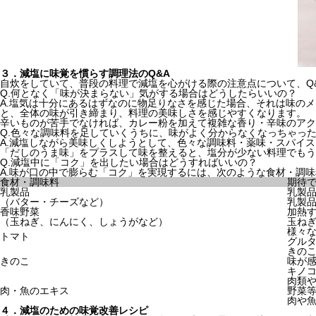
３．減塩に味覚を慣らす調理法のQ&A
自炊をしていて、普段の料理で減塩を心がける際の注意点について、Q
Q.何となく「味が決まらない」気がする場合はどうしたらいいの？
A.塩気は十分にあるはずなのに物足りなさを感じた場合、それは味の
と、全体の味が引き締まり、料理の美味しさを感じやすくなります。
辛いものが苦手でなければ、カレー粉を加えて複雑な香り・辛味のアク
Q.色々な調味料を足していくうちに、味がよく分からなくなっちゃっ
A.減塩しながら美味しくしようとして、色々な調味料・薬味・スパイ
「だしのうま味」をプラスして味を整えると、塩分が少ない料理でもう
Q.減塩中に「コク」を出したい場合はどうすればいいの？
A.味が口の中で膨らむ「コク」を実現するには、次のような食材・調
食材・調味料
期待
乳製品
乳製
（バター・チーズなど）
乳製
香味野菜
加熱
（玉ねぎ、にんにく、しょうがなど）
玉ね
様々
トマト
グル
きの
きのこ
味が
キノ
肉類
肉・魚のエキス
野菜
肉や
４．減塩のための味覚改善レシピ