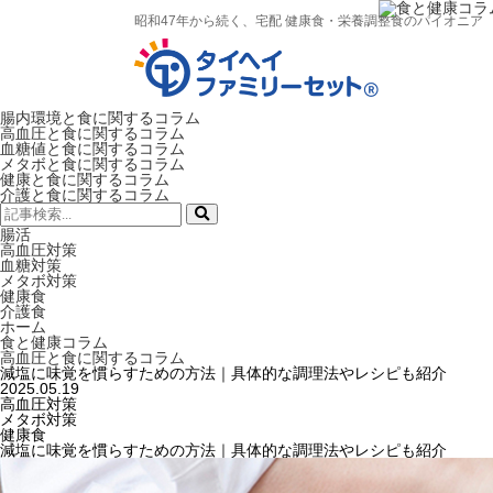
昭和47年から続く、宅配 健康食・栄養調整食のパイオニア
腸内環境と食に関するコラム
高血圧と食に関するコラム
血糖値と食に関するコラム
メタボと食に関するコラム
健康と食に関するコラム
介護と食に関するコラム
検
索:
腸活
高血圧対策
血糖対策
メタボ対策
健康食
介護食
ホーム
食と健康コラム
高血圧と食に関するコラム
減塩に味覚を慣らすための方法｜具体的な調理法やレシピも紹介
2025.05.19
高血圧対策
メタボ対策
健康食
減塩に味覚を慣らすための方法｜具体的な調理法やレシピも紹介