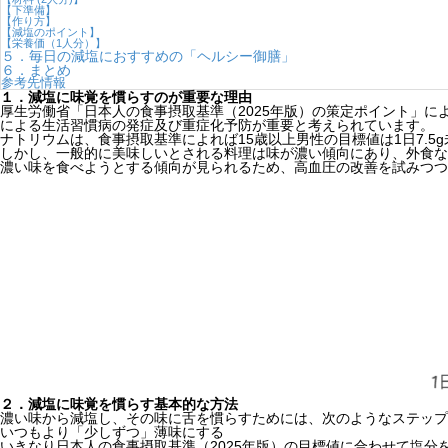
【下準備】
【作り方】
【減塩のポイント】
【栄養価（1人分）】
５．毎日の減塩におすすめの「ヘルシー御膳」
６．まとめ
参考先情報
１．減塩に味覚を慣らすのが重要な理由
厚生労働省「日本人の食事摂取基準（2025年版）の策定ポイント」
による生活習慣病の発症及び重症化予防が重要と考えられています。
ナトリウムは、食事摂取基準によれば15歳以上男性の目標値は1日7.5
しかし、一般的に美味しいとされる料理は味が濃い傾向にあり、外食な
濃い味を食べようとする傾向が見られるため、高血圧の改善を試みつつ
２．減塩に味覚を慣らす基本的な方法
濃い味から減塩し、その味に舌を慣らすためには、次のようなステップ
いつもより「少しずつ」薄味にする
いきなり日本人の食事摂取基準（2025年版）の目標値に合わせて塩