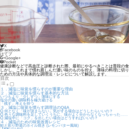
X
Facebook
はてブ
Google+
Pocket
健康診断などで高血圧と診断された際、最初にやるべきことは普段の食
しかし、これまで慣れ親しんだ濃い味のものを控え、薄味の料理に切り
ための方法や具体的な調理法・レシピについて解説します。
目次
１．減塩に味覚を慣らすのが重要な理由
２．減塩に味覚を慣らす基本的な方法
いつもより「少しずつ」薄味にする
塩分の濃い調味料を極力避ける
「残す」考えを持つ
３．減塩に味覚を慣らす調理法のQ&A
Q.何となく「味が決まらない」気がする場合はどうしたらいいの？
Q.色々な調味料を足していくうちに、味がよく分からなくなっちゃった……
Q.減塩中に「コク」を出したい場合はどうすればいいの？
４．減塩のための味覚改善レシピ
鮭と彩り野菜のホイル焼き (レモンバター風味)
【材料 (2人分)】