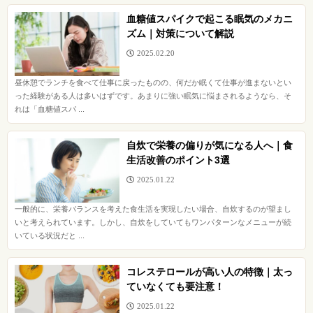
血糖値スパイクで起こる眠気のメカニ
ズム｜対策について解説
2025.02.20
昼休憩でランチを食べて仕事に戻ったものの、何だか眠くて仕事が進まないとい
った経験がある人は多いはずです。あまりに強い眠気に悩まされるようなら、そ
れは「血糖値スパ ...
自炊で栄養の偏りが気になる人へ｜食
生活改善のポイント3選
2025.01.22
一般的に、栄養バランスを考えた食生活を実現したい場合、自炊するのが望まし
いと考えられています。しかし、自炊をしていてもワンパターンなメニューが続
いている状況だと ...
コレステロールが高い人の特徴｜太っ
ていなくても要注意！
2025.01.22