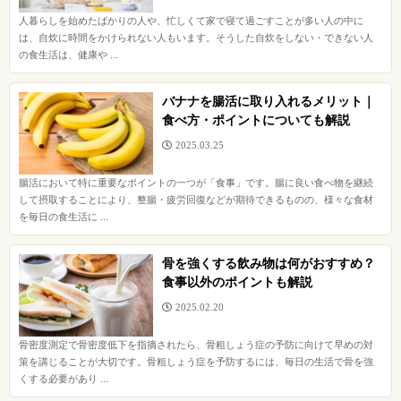
人暮らしを始めたばかりの人や、忙しくて家で寝て過ごすことが多い人の中に
は、自炊に時間をかけられない人もいます。そうした自炊をしない・できない人
の食生活は、健康や ...
バナナを腸活に取り入れるメリット｜
食べ方・ポイントについても解説
2025.03.25
腸活において特に重要なポイントの一つが「食事」です。腸に良い食べ物を継続
して摂取することにより、整腸・疲労回復などが期待できるものの、様々な食材
を毎日の食生活に ...
骨を強くする飲み物は何がおすすめ？
食事以外のポイントも解説
2025.02.20
骨密度測定で骨密度低下を指摘されたら、骨粗しょう症の予防に向けて早めの対
策を講じることが大切です。骨粗しょう症を予防するには、毎日の生活で骨を強
くする必要があり ...