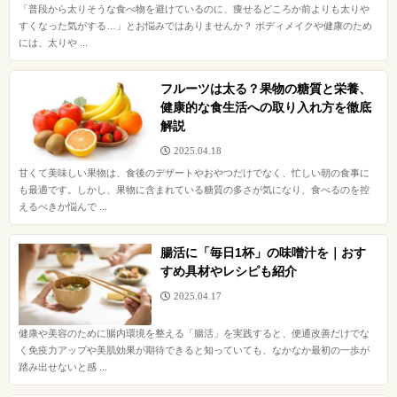
「普段から太りそうな食べ物を避けているのに、痩せるどころか前よりも太りや
すくなった気がする…」とお悩みではありませんか？ ボディメイクや健康のため
には、太りや ...
フルーツは太る？果物の糖質と栄養、
健康的な食生活への取り入れ方を徹底
解説
2025.04.18
甘くて美味しい果物は、食後のデザートやおやつだけでなく、忙しい朝の食事に
も最適です。しかし、果物に含まれている糖質の多さが気になり、食べるのを控
えるべきか悩んで ...
腸活に「毎日1杯」の味噌汁を｜おす
すめ具材やレシピも紹介
2025.04.17
健康や美容のために腸内環境を整える「腸活」を実践すると、便通改善だけでな
く免疫力アップや美肌効果が期待できると知っていても、なかなか最初の一歩が
踏み出せないと感 ...