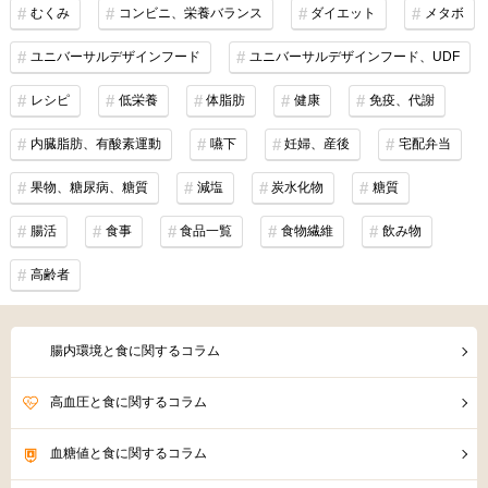
むくみ
コンビニ、栄養バランス
ダイエット
メタボ
ユニバーサルデザインフード
ユニバーサルデザインフード、UDF
レシピ
低栄養
体脂肪
健康
免疫、代謝
内臓脂肪、有酸素運動
嚥下
妊婦、産後
宅配弁当
果物、糖尿病、糖質
減塩
炭水化物
糖質
腸活
食事
食品一覧
食物繊維
飲み物
高齢者
腸内環境と食に関するコラム
高血圧と食に関するコラム
血糖値と食に関するコラム