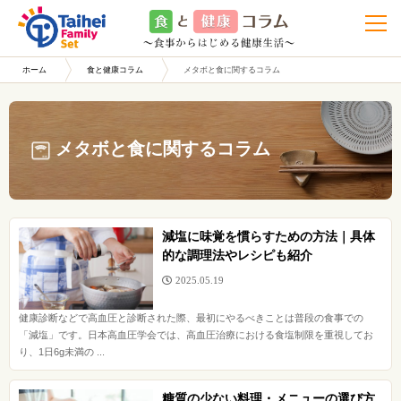
t
o
g
g
l
ホーム
食と健康コラム
メタボと食に関するコラム
e
n
a
v
i
g
メタボと食に関するコラム
a
t
i
o
n
減塩に味覚を慣らすための方法｜具体
的な調理法やレシピも紹介
2025.05.19
健康診断などで高血圧と診断された際、最初にやるべきことは普段の食事での
「減塩」です。日本高血圧学会では、高血圧治療における食塩制限を重視してお
り、1日6g未満の ...
糖質の少ない料理・メニューの選び方