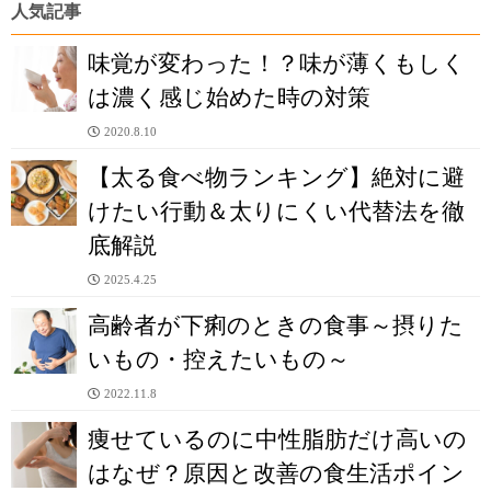
人気記事
味覚が変わった！？味が薄くもしく
は濃く感じ始めた時の対策
2020.8.10
【太る食べ物ランキング】絶対に避
けたい行動＆太りにくい代替法を徹
底解説
2025.4.25
高齢者が下痢のときの食事～摂りた
いもの・控えたいもの～
2022.11.8
痩せているのに中性脂肪だけ高いの
はなぜ？原因と改善の食生活ポイン