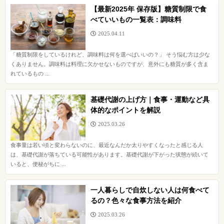
【最新2025年 保存版】糖質制限で食
べていいもの一覧表：調味料
2025.04.11
「糖質制限をしているけれど、調味料は何を選べばいいの？」 そう悩む方は少な
くありません。調味料は料理に欠かせないものですが、意外にも糖質が多く含ま
れているもの ...
基礎代謝の上げ方｜食事・運動など具
体的なポイントを解説
2025.03.26
食事量は若い頃と変わらないのに、最近なんだか太りやすくなったと感じる人
は、基礎代謝が落ちている可能性があります。基礎代謝が下がった状態が続いて
いると、便秘がちに ...
一人暮らしで自炊しない人は何食べて
るの？色々な食事方法を紹介
2025.03.26