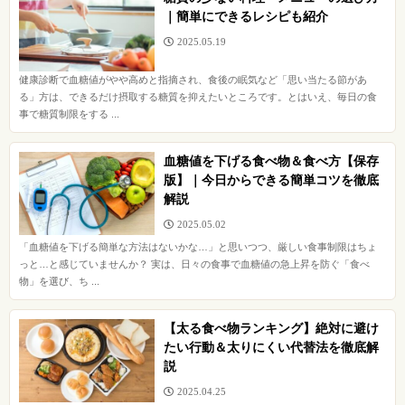
｜簡単にできるレシピも紹介
2025.05.19
健康診断で血糖値がやや高めと指摘され、食後の眠気など「思い当たる節があ
る」方は、できるだけ摂取する糖質を抑えたいところです。とはいえ、毎日の食
事で糖質制限をする ...
血糖値を下げる食べ物＆食べ方【保存
版】｜今日からできる簡単コツを徹底
解説
2025.05.02
「血糖値を下げる簡単な方法はないかな…」と思いつつ、厳しい食事制限はちょ
っと…と感じていませんか？ 実は、日々の食事で血糖値の急上昇を防ぐ「食べ
物」を選び、ち ...
【太る食べ物ランキング】絶対に避け
たい行動＆太りにくい代替法を徹底解
説
2025.04.25