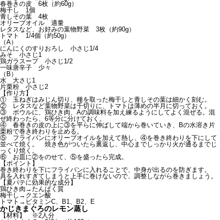
春巻きの皮 6枚（約60g）
梅干し 1個
青しその葉 4枚
オリーブオイル 適量
レタスなど、お好みの葉物野菜 3枚（約90g）
トマト 1/4個（約50g）
（A）
にんにくのすりおろし 小さじ1/4
みそ 小さじ1
鶏ガラスープ 小さじ1/2
一味唐辛子 少々
（B）
水 大さじ1
片栗粉 小さじ2
【作り方】
① 玉ねぎはみじん切り、種を取った梅干しと青しその葉は細かく刻む。
② レタスなど葉物野菜は千切りに、トマトは薄めの半月に切っておく。
③ ボウルに、鶏ひき肉、Aの調味料を加え練るようにしてよく混ぜる。混
ぜ終わったら、6等分に分けておく。
④ 春巻きの皮の上に③を平らに伸ばして端から巻いていき、Bの水溶き片
栗粉で巻き終わりを止める。
⑤ フライパンにオリーブオイルを加えて熱し、④を巻き終わりを下にして
並べて焼く。 焼き色がついたら裏返し、中心までしっかり火が通るまでじ
っくり焼く。
⑥ お皿に②をのせて、⑤を盛ったら完成。
【ポイント】
巻き終わりを下にフライパンに入れることで、中身が出るのを防ぎます。
具を入れすぎてしまうと上手に巻けないので、調整しながら巻きましょう。
【夏バテに効果的な成分】
鶏ひき肉→たんぱく質
梅干し→クエン酸
トマト→ビタミンC、B1、B2、E
かじきまぐろのレモン蒸し
【材料】 ※2人分