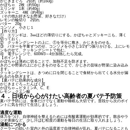
かじきまぐろ 2切れ（約160g）
かぼちゃ 2枚（約50g）
エリンギ 1本（約40g）
ズッキーニ 4枚（約40g）
（その他お好きなお野菜、好きなだけ）
レモンの輪切り 2切れ
バター 20g
コンソメ 小さじ１
【作り方】
① エリンギは、3㎜ほどの薄切りにする。かぼちゃとズッキーニも、薄く
切っておく。
② クッキングシートの上に、①を等分に敷き、かじきをのせる。
③ バターを半量ずつのせ、コンソメを小さじ1/2ずつ振りかける。上にレモ
ンをのせて、クッキングシートで包む。
④ 電子レンジで、600W3～4分加熱したら完成。
【ポイント】
かぼちゃは薄めに切ることで、加熱不足を防ぎます。
きのこや野菜の上にかじきをのせることで、かじきの旨味が野菜に染み込み
ます。
クッキングシートは、きつめに口を閉じることで食材から出てくる水分が漏
れるのを防ぎます。
【夏バテに効果的な成分】
かじきまぐろ→たんぱく質
かぼちゃ→ビタミンA、C、E
レモン→クエン酸
４．日頃から心がけたい高齢者の夏バテ予防策
夏バテ予防には、食事だけでなく運動や睡眠も大切です。普段から次のポイ
ントに気を付けて生活しましょう。
適度な運動
体力をつけ、自律神経を整えるためには有酸素運動が効果的です。散歩やラ
ジオ体操など、少し汗ばむ程度の運動を毎日の生活に取り入れましょう。
湯船につかる
クーラーの効いた室内と外の温度差で自律神経が乱れ、夏バテになることも