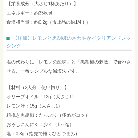
【栄養成分（大さじ1杯あたり）】
エネルギー：約35kcal
食塩相当量：約0.2g（市販品の約1/4！）
【洋風】レモンと黒胡椒のさわやかイタリアンドレッ
シング
塩の代わりに「レモンの酸味」と「黒胡椒の刺激」で食べさ
せる、一番シンプルな減塩法です。
【材料（2人分：使い切り）】
オリーブオイル：12g（大さじ1）
レモン汁：15g（大さじ1）
粗挽き黒胡椒：たっぷり（多めがコツ）
おろしにんにく：少々（1～2g）
塩：0.3g（指先で軽くひとつまみ）