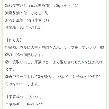
顆粒昆布だし（食塩無添加）：3g（小さじ1）
減塩醤油：9g（小さじ1.5）
おろし生姜：5g（小さじ1）
片栗粉：3g（小さじ1）
【作り方】
①耐熱ボウルに大根と豚肉を入れ、ラップをしてレンジ（60
0W）で3分加熱します。
②一度取り出し、厚揚げと、よく混ぜ合わせた
D
を注ぎ入れ
ます。
③再びラップをして3分加熱し、熱いうちに全体を混ぜてと
ろみを均一にします。
【栄養成分（1人分）】
エネルギー：約210kcal