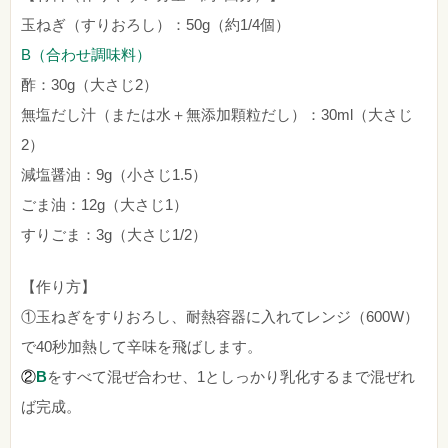
玉ねぎ（すりおろし）：50g（約1/4個）
B（合わせ調味料）
酢：30g（大さじ2）
無塩だし汁（または水＋無添加顆粒だし）：30ml（大さじ
2）
減塩醤油：9g（小さじ1.5）
ごま油：12g（大さじ1）
すりごま：3g（大さじ1/2）
【作り方】
①玉ねぎをすりおろし、耐熱容器に入れてレンジ（600W）
で40秒加熱して辛味を飛ばします。
②
B
をすべて混ぜ合わせ、1としっかり乳化するまで混ぜれ
ば完成。