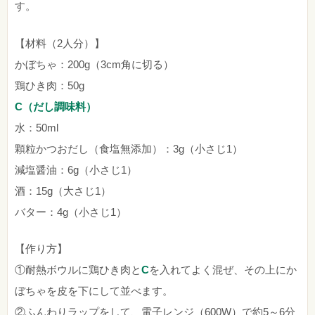
す。
【材料（2人分）】
かぼちゃ：200g（3cm角に切る）
鶏ひき肉：50g
C（だし調味料）
水：50ml
顆粒かつおだし（食塩無添加）：3g（小さじ1）
減塩醤油：6g（小さじ1）
酒：15g（大さじ1）
バター：4g（小さじ1）
【作り方】
①耐熱ボウルに鶏ひき肉と
C
を入れてよく混ぜ、その上にか
ぼちゃを皮を下にして並べます。
②ふんわりラップをして、電子レンジ（600W）で約5～6分