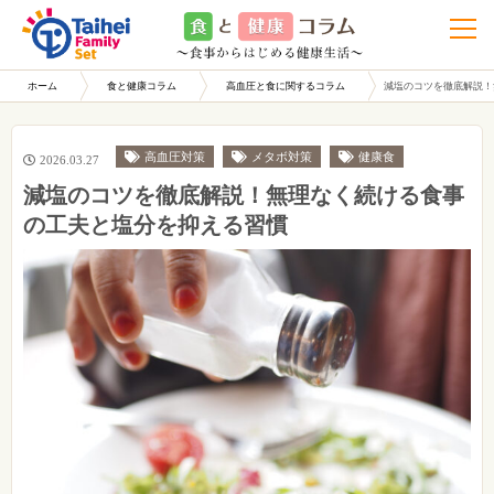
t
o
g
g
l
ホーム
食と健康コラム
高血圧と食に関するコラム
減塩のコツを徹底解説！
e
n
a
v
i
高血圧対策
メタボ対策
健康食
2026.03.27
g
a
減塩のコツを徹底解説！無理なく続ける食事
t
i
の工夫と塩分を抑える習慣
o
n