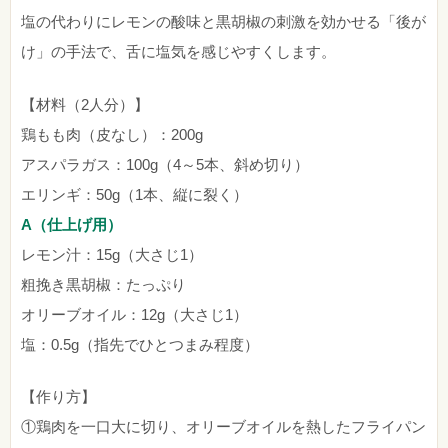
塩の代わりにレモンの酸味と黒胡椒の刺激を効かせる「後が
け」の手法で、舌に塩気を感じやすくします。
【材料（2人分）】
鶏もも肉（皮なし）：200g
アスパラガス：100g（4～5本、斜め切り）
エリンギ：50g（1本、縦に裂く）
A（仕上げ用）
レモン汁：15g（大さじ1）
粗挽き黒胡椒：たっぷり
オリーブオイル：12g（大さじ1）
塩：0.5g（指先でひとつまみ程度）
【作り方】
①鶏肉を一口大に切り、オリーブオイルを熱したフライパン