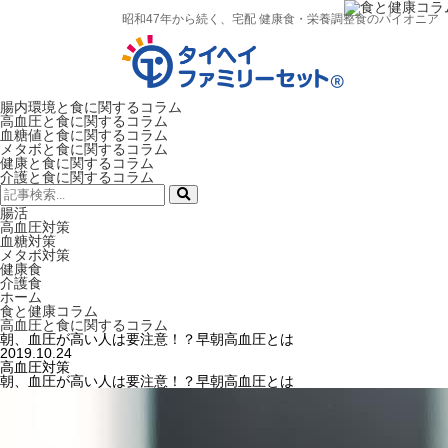
昭和47年から続く、宅配 健康食・栄養調整食のパイオニア
腸内環境と食に関するコラム
高血圧と食に関するコラム
血糖値と食に関するコラム
メタボと食に関するコラム
健康と食に関するコラム
介護と食に関するコラム
検
索:
腸活
高血圧対策
血糖対策
メタボ対策
健康食
介護食
ホーム
食と健康コラム
高血圧と食に関するコラム
朝、血圧が高い人は要注意！？早朝高血圧とは
2019.10.24
高血圧対策
朝、血圧が高い人は要注意！？早朝高血圧とは