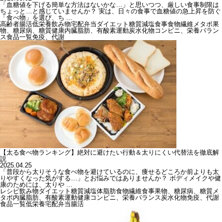
「血糖値を下げる簡単な方法はないかな…」と思いつつ、厳しい食事制限は
ちょっと…と感じていませんか？ 実は、日々の食事で血糖値の急上昇を防ぐ
「食べ物」を選び、ち ...
高齢者
腸活
低栄養
飲み物
宅配弁当
ダイエット
糖質
減塩
食事
食物繊維
メタボ
果
物、糖尿病、糖質
健康
内臓脂肪、有酸素運動
炭水化物
コンビニ、栄養バラン
ス
食品一覧
免疫、代謝
【太る食べ物ランキング】絶対に避けたい行動＆太りにくい代替法を徹底解
説
2025.04.25
「普段から太りそうな食べ物を避けているのに、痩せるどころか前よりも太
りやすくなった気がする…」とお悩みではありませんか？ ボディメイクや健
康のためには、太りや ...
レシピ
飲み物
ダイエット
糖質
減塩
体脂肪
食物繊維
食事
果物、糖尿病、糖質
メ
タボ
内臓脂肪、有酸素運動
健康
コンビニ、栄養バランス
炭水化物
免疫、代謝
食品一覧
低栄養
宅配弁当
腸活