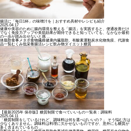
腸活に「毎日1杯」の味噌汁を｜おすすめ具材やレシピも紹介
2025.04.17
健康や美容のために腸内環境を整える「腸活」を実践すると、便通改善だけ
でなく免疫力アップや美肌効果が期待できると知っていても、なかなか最初
の一歩が踏み出せないと感 ...
体脂肪
食事
メタボ
食物繊維
健康
内臓脂肪、有酸素運動
炭水化物
免疫、代謝
食
品一覧
むくみ
低栄養
腸活
レシピ
飲み物
ダイエット
糖質
【最新2025年 保存版】糖質制限で食べていいもの一覧表：調味料
2025.04.11
「糖質制限をしているけれど、調味料は何を選べばいいの？」 そう悩む方は
少なくありません。調味料は料理に欠かせないものですが、意外にも糖質が
多く含まれているもの ...