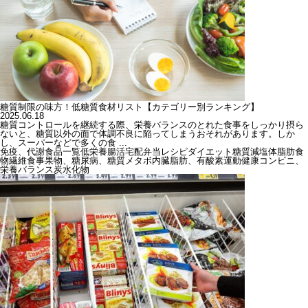
糖質制限の味方！低糖質食材リスト【カテゴリー別ランキング】
2025.06.18
糖質コントロールを継続する際、栄養バランスのとれた食事をしっかり摂ら
ないと、糖質以外の面で体調不良に陥ってしまうおそれがあります。しか
し、スーパーなどで多くの食 ...
免疫、代謝
食品一覧
低栄養
腸活
宅配弁当
レシピ
ダイエット
糖質
減塩
体脂肪
食
物繊維
食事
果物、糖尿病、糖質
メタボ
内臓脂肪、有酸素運動
健康
コンビニ、
栄養バランス
炭水化物