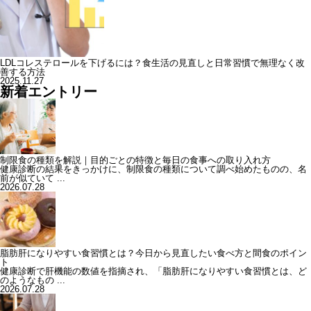
LDLコレステロールを下げるには？食生活の見直しと日常習慣で無理なく改
善する方法
2025.11.27
新着エントリー
制限食の種類を解説｜目的ごとの特徴と毎日の食事への取り入れ方
健康診断の結果をきっかけに、制限食の種類について調べ始めたものの、名
前が似ていて ...
2026.07.28
脂肪肝になりやすい食習慣とは？今日から見直したい食べ方と間食のポイン
ト
健康診断で肝機能の数値を指摘され、「脂肪肝になりやすい食習慣とは、ど
のようなもの ...
2026.07.28