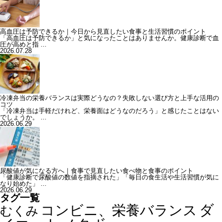
高血圧は予防できるか｜今日から見直したい食事と生活習慣のポイント
「高血圧は予防できるか」と気になったことはありませんか。健康診断で血
圧が高めと指 ...
2026.07.28
冷凍弁当の栄養バランスは実際どうなの？失敗しない選び方と上手な活用の
コツ
「冷凍弁当は手軽だけれど、栄養面はどうなのだろう」と感じたことはない
でしょうか。 ...
2026.06.29
尿酸値が気になる方へ｜食事で見直したい食べ物と食事のポイント
「健康診断で尿酸値の数値を指摘された」「毎日の食生活や生活習慣が気に
なり始めた」 ...
2026.06.29
タグ一覧
ダ
コンビニ、栄養バランス
むくみ