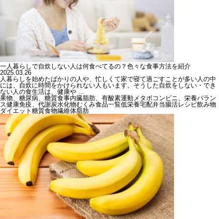
一人暮らしで自炊しない人は何食べてるの？色々な食事方法を紹介
2025.03.26
人暮らしを始めたばかりの人や、忙しくて家で寝て過ごすことが多い人の中
には、自炊に時間をかけられない人もいます。そうした自炊をしない・でき
ない人の食生活は、健康や ...
果物、糖尿病、糖質
食事
内臓脂肪、有酸素運動
メタボ
コンビニ、栄養バラン
ス
健康
免疫、代謝
炭水化物
むくみ
食品一覧
低栄養
宅配弁当
腸活
レシピ
飲み物
ダイエット
糖質
食物繊維
体脂肪