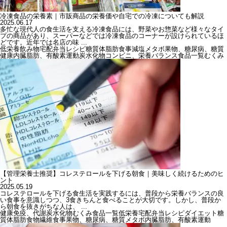
冷凍食品の栄養素｜市販商品の栄養価や自宅での冷凍についても解説
2025.06.17
多忙な現代人の食生活を支える冷凍食品には、野菜やお惣菜など様々なタイ
プの商品があり、スーパーなどでは冷凍食品のコーナーが設けられているほ
どです。近年では名店の味 ...
低栄養
飲み物
宅配弁当
レシピ
糖質
体脂肪
食事
減塩
メタボ
果物、糖尿病、糖質
健康
内臓脂肪、有酸素運動
炭水化物
コンビニ、栄養バランス
食品一覧
むくみ
【管理栄養士推奨】コレステロールを下げる朝食｜美味しく続けるためのヒ
ント
2025.05.19
コレステロールを下げる食生活を実践するには、普段から栄養バランスの良
い食事を意識しつつ、3食きちんと食べることが大切です。しかし、普段か
ら朝食を抜きがちな人は、 ...
健康
免疫、代謝
炭水化物
むくみ
食品一覧
低栄養
宅配弁当
レシピ
ダイエット
糖
質
体脂肪
食物繊維
食事
果物、糖尿病、糖質
メタボ
内臓脂肪、有酸素運動