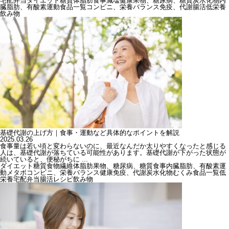
宅配弁当
ダイエット
糖質
体脂肪
食事
減塩
健康
果物、糖尿病、糖質
炭水化物
内
臓脂肪、有酸素運動
食品一覧
コンビニ、栄養バランス
免疫、代謝
腸活
低栄養
飲み物
基礎代謝の上げ方｜食事・運動など具体的なポイントを解説
2025.03.26
食事量は若い頃と変わらないのに、最近なんだか太りやすくなったと感じる
人は、基礎代謝が落ちている可能性があります。基礎代謝が下がった状態が
続いていると、便秘がちに ...
ダイエット
糖質
食物繊維
体脂肪
果物、糖尿病、糖質
食事
内臓脂肪、有酸素運
動
メタボ
コンビニ、栄養バランス
健康
免疫、代謝
炭水化物
むくみ
食品一覧
低
栄養
宅配弁当
腸活
レシピ
飲み物