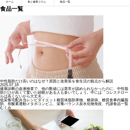
ホーム
食と健康コラム
食品一覧
食品一覧
中性脂肪だけ高いのはなぜ？原因と改善策を食生活の観点から解説
2025.07.18
健康診断の血液検査で、他の数値には異常が認められなかったのに、中性脂
肪だけが高くて驚いた経験がある人も多いでしょう。中には「コレステロー
ルは高くないから大丈夫」 ...
低栄養
宅配弁当
レシピ
ダイエット
糖質
体脂肪
果物、糖尿病、糖質
食事
内臓脂
肪、有酸素運動
メタボ
コンビニ、栄養バランス
炭水化物
免疫、代謝
食品一覧
むくみ