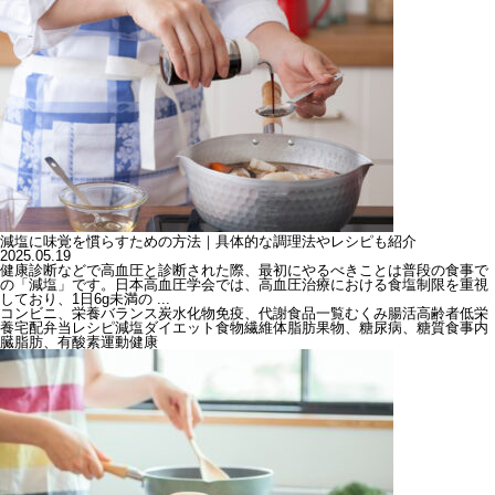
減塩に味覚を慣らすための方法｜具体的な調理法やレシピも紹介
2025.05.19
健康診断などで高血圧と診断された際、最初にやるべきことは普段の食事で
の「減塩」です。日本高血圧学会では、高血圧治療における食塩制限を重視
しており、1日6g未満の ...
コンビニ、栄養バランス
炭水化物
免疫、代謝
食品一覧
むくみ
腸活
高齢者
低栄
養
宅配弁当
レシピ
減塩
ダイエット
食物繊維
体脂肪
果物、糖尿病、糖質
食事
内
臓脂肪、有酸素運動
健康