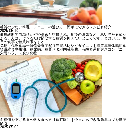
糖質の少ない料理・メニューの選び方｜簡単にできるレシピも紹介
2025.05.19
健康診断で血糖値がやや高めと指摘され、食後の眠気など「思い当たる節が
ある」方は、できるだけ摂取する糖質を抑えたいところです。とはいえ、毎
日の食事で糖質制限をする ...
免疫、代謝
食品一覧
低栄養
宅配弁当
腸活
レシピ
ダイエット
糖質
減塩
体脂肪
食
物繊維
食事
果物、糖尿病、糖質
メタボ
内臓脂肪、有酸素運動
健康
コンビニ、
栄養バランス
炭水化物
血糖値を下げる食べ物＆食べ方【保存版】｜今日からできる簡単コツを徹底
解説
2025.05.02