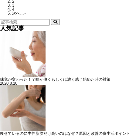
2
3
4
次へ…»
検
索:
人気記事
味覚が変わった！？味が薄くもしくは濃く感じ始めた時の対策
2020.8.10
痩せているのに中性脂肪だけ高いのはなぜ？原因と改善の食生活ポイント