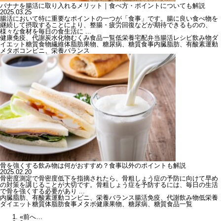
バナナを腸活に取り入れるメリット｜食べ方・ポイントについても解説
2025.03.25
腸活において特に重要なポイントの一つが「食事」です。腸に良い食べ物を
継続して摂取することにより、整腸・疲労回復などが期待できるものの、
様々な食材を毎日の食生活に ...
健康
免疫、代謝
炭水化物
むくみ
食品一覧
低栄養
宅配弁当
腸活
レシピ
飲み物
ダ
イエット
糖質
食物繊維
体脂肪
果物、糖尿病、糖質
食事
内臓脂肪、有酸素運動
メタボ
コンビニ、栄養バランス
骨を強くする飲み物は何がおすすめ？食事以外のポイントも解説
2025.02.20
骨密度測定で骨密度低下を指摘されたら、骨粗しょう症の予防に向けて早め
の対策を講じることが大切です。骨粗しょう症を予防するには、毎日の生活
で骨を強くする必要があり ...
内臓脂肪、有酸素運動
コンビニ、栄養バランス
腸活
免疫、代謝
飲み物
低栄養
ダイエット
糖質
体脂肪
食事
メタボ
健康
果物、糖尿病、糖質
食品一覧
«前へ…