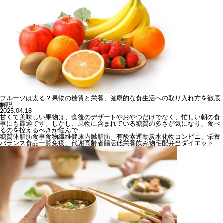
フルーツは太る？果物の糖質と栄養、健康的な食生活への取り入れ方を徹底
解説
2025.04.18
甘くて美味しい果物は、食後のデザートやおやつだけでなく、忙しい朝の食
事にも最適です。しかし、果物に含まれている糖質の多さが気になり、食べ
るのを控えるべきか悩んで ...
糖質
体脂肪
食事
食物繊維
健康
内臓脂肪、有酸素運動
炭水化物
コンビニ、栄養
バランス
食品一覧
免疫、代謝
高齢者
腸活
低栄養
飲み物
宅配弁当
ダイエット