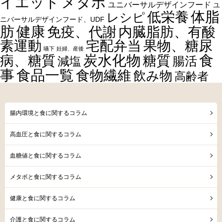
イエット
メタボ
ユニバーサルデザインフード
ユ
体脂
低栄養
レシピ
ニバーサルデザインフード、UDF
健康
肪
内臓脂肪、有酸
免疫、代謝
素運動
宅配弁当
果物、糖尿
嚥下
妊婦、産後
食
炭水化物
糖質
病、糖質
減塩
腸活
事
食品一覧
食物繊維
飲み物
高齢者
腸内環境と食に関するコラム
高血圧と食に関するコラム
血糖値と食に関するコラム
メタボと食に関するコラム
健康と食に関するコラム
介護と食に関するコラム