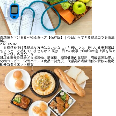
血糖値を下げる食べ物＆食べ方【保存版】｜今日からできる簡単コツを徹底
解説
2025.05.02
「血糖値を下げる簡単な方法はないかな…」と思いつつ、厳しい食事制限は
ちょっと…と感じていませんか？ 実は、日々の食事で血糖値の急上昇を防ぐ
「食べ物」を選び、ち ...
減塩
食事
食物繊維
メタボ
果物、糖尿病、糖質
健康
内臓脂肪、有酸素運動
炭水
化物
コンビニ、栄養バランス
食品一覧
免疫、代謝
高齢者
腸活
低栄養
飲み物
宅
配弁当
ダイエット
糖質