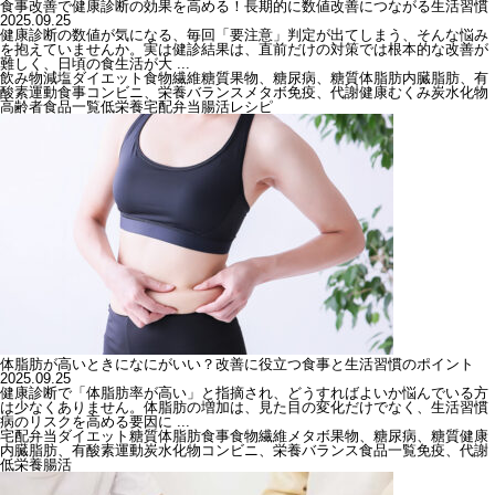
食事改善で健康診断の効果を高める！長期的に数値改善につながる生活習慣
2025.09.25
健康診断の数値が気になる、毎回「要注意」判定が出てしまう、そんな悩み
を抱えていませんか。実は健診結果は、直前だけの対策では根本的な改善が
難しく、日頃の食生活が大 ...
飲み物
減塩
ダイエット
食物繊維
糖質
果物、糖尿病、糖質
体脂肪
内臓脂肪、有
酸素運動
食事
コンビニ、栄養バランス
メタボ
免疫、代謝
健康
むくみ
炭水化物
高齢者
食品一覧
低栄養
宅配弁当
腸活
レシピ
体脂肪が高いときになにがいい？改善に役立つ食事と生活習慣のポイント
2025.09.25
健康診断で「体脂肪率が高い」と指摘され、どうすればよいか悩んでいる方
は少なくありません。体脂肪の増加は、見た目の変化だけでなく、生活習慣
病のリスクを高める要因に ...
宅配弁当
ダイエット
糖質
体脂肪
食事
食物繊維
メタボ
果物、糖尿病、糖質
健康
内臓脂肪、有酸素運動
炭水化物
コンビニ、栄養バランス
食品一覧
免疫、代謝
低栄養
腸活