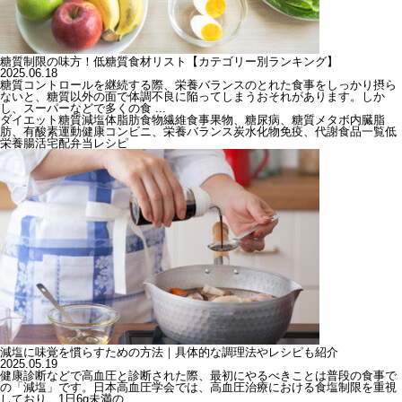
糖質制限の味方！低糖質食材リスト【カテゴリー別ランキング】
2025.06.18
糖質コントロールを継続する際、栄養バランスのとれた食事をしっかり摂ら
ないと、糖質以外の面で体調不良に陥ってしまうおそれがあります。しか
し、スーパーなどで多くの食 ...
ダイエット
糖質
減塩
体脂肪
食物繊維
食事
果物、糖尿病、糖質
メタボ
内臓脂
肪、有酸素運動
健康
コンビニ、栄養バランス
炭水化物
免疫、代謝
食品一覧
低
栄養
腸活
宅配弁当
レシピ
減塩に味覚を慣らすための方法｜具体的な調理法やレシピも紹介
2025.05.19
健康診断などで高血圧と診断された際、最初にやるべきことは普段の食事で
の「減塩」です。日本高血圧学会では、高血圧治療における食塩制限を重視
しており、1日6g未満の ...