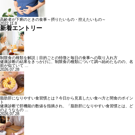
高齢者が下痢のときの食事～摂りたいもの・控えたいもの～
2022.11.8
新着エントリー
制限食の種類を解説｜目的ごとの特徴と毎日の食事への取り入れ方
健康診断の結果をきっかけに、制限食の種類について調べ始めたものの、名
前が似ていて ...
2026.07.28
脂肪肝になりやすい食習慣とは？今日から見直したい食べ方と間食のポイン
ト
健康診断で肝機能の数値を指摘され、「脂肪肝になりやすい食習慣とは、ど
のようなもの ...
2026.07.28