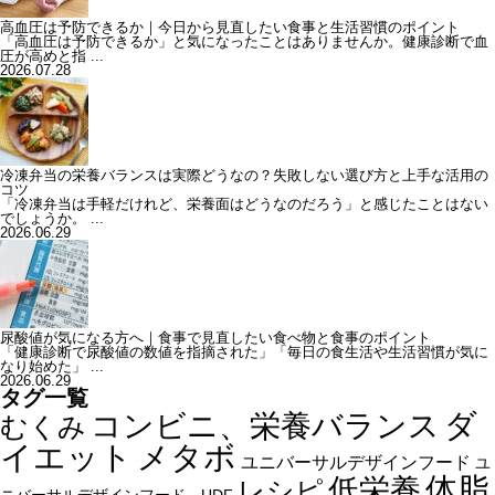
高血圧は予防できるか｜今日から見直したい食事と生活習慣のポイント
「高血圧は予防できるか」と気になったことはありませんか。健康診断で血
圧が高めと指 ...
2026.07.28
冷凍弁当の栄養バランスは実際どうなの？失敗しない選び方と上手な活用の
コツ
「冷凍弁当は手軽だけれど、栄養面はどうなのだろう」と感じたことはない
でしょうか。 ...
2026.06.29
尿酸値が気になる方へ｜食事で見直したい食べ物と食事のポイント
「健康診断で尿酸値の数値を指摘された」「毎日の食生活や生活習慣が気に
なり始めた」 ...
2026.06.29
タグ一覧
ダ
コンビニ、栄養バランス
むくみ
イエット
メタボ
ユニバーサルデザインフード
ユ
体脂
低栄養
レシピ