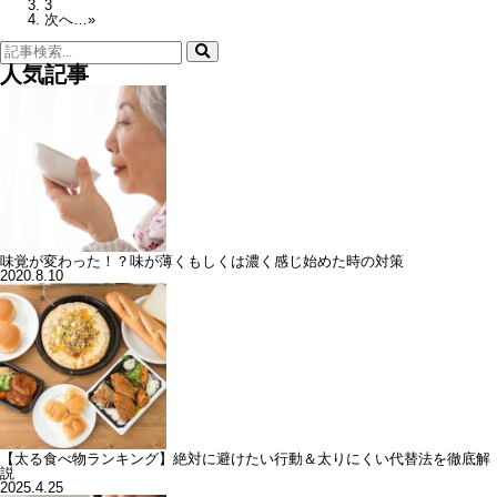
3
次へ…»
検
索:
人気記事
味覚が変わった！？味が薄くもしくは濃く感じ始めた時の対策
2020.8.10
【太る食べ物ランキング】絶対に避けたい行動＆太りにくい代替法を徹底解
説
2025.4.25