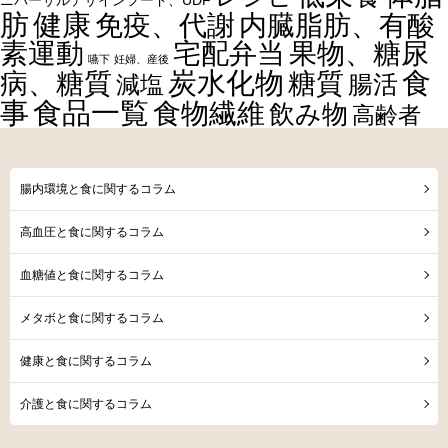
ニバーサルデザインフード、UDF
健康
肪
内臓脂肪、有酸
免疫、代謝
素運動
宅配弁当
果物、糖尿
嚥下
妊婦、産後
食
炭水化物
糖質
病、糖質
減塩
腸活
事
食品一覧
食物繊維
飲み物
高齢者
腸内環境と食に関するコラム
高血圧と食に関するコラム
血糖値と食に関するコラム
メタボと食に関するコラム
健康と食に関するコラム
介護と食に関するコラム