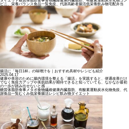
ダイエット
糖質
体脂肪
食事
食物繊維
健康
内臓脂肪、有酸素運動
炭水化物
コン
ビニ、栄養バランス
食品一覧
免疫、代謝
高齢者
腸活
低栄養
飲み物
宅配弁当
腸活に「毎日1杯」の味噌汁を｜おすすめ具材やレシピも紹介
2025.04.17
健康や美容のために腸内環境を整える「腸活」を実践すると、便通改善だけ
でなく免疫力アップや美肌効果が期待できると知っていても、なかなか最初
の一歩が踏み出せないと感 ...
糖質
体脂肪
食事
メタボ
食物繊維
健康
内臓脂肪、有酸素運動
炭水化物
免疫、代
謝
食品一覧
むくみ
低栄養
腸活
レシピ
飲み物
ダイエット