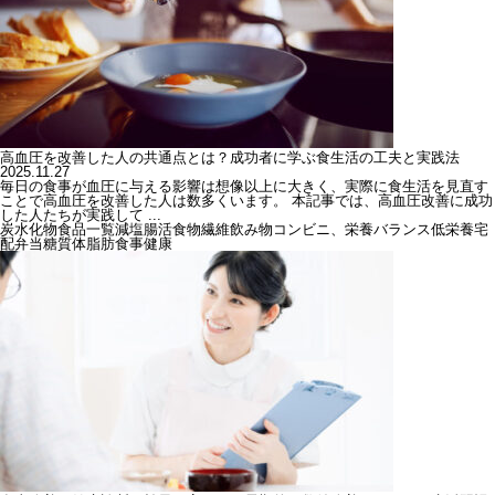
高血圧を改善した人の共通点とは？成功者に学ぶ食生活の工夫と実践法
2025.11.27
毎日の食事が血圧に与える影響は想像以上に大きく、実際に食生活を見直す
ことで高血圧を改善した人は数多くいます。 本記事では、高血圧改善に成功
した人たちが実践して ...
炭水化物
食品一覧
減塩
腸活
食物繊維
飲み物
コンビニ、栄養バランス
低栄養
宅
配弁当
糖質
体脂肪
食事
健康