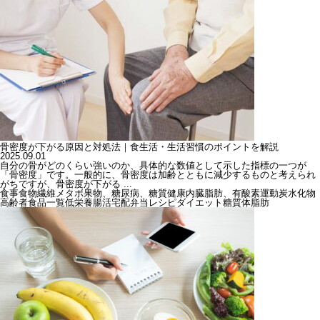
骨密度が下がる原因と対処法｜食生活・生活習慣のポイントを解説
2025.09.01
自分の骨がどのくらい強いのか、具体的な数値として示した指標の一つが
「骨密度」です。一般的に、骨密度は加齢とともに減少するものと考えられ
がちですが、骨密度が下がる ...
食事
食物繊維
メタボ
果物、糖尿病、糖質
健康
内臓脂肪、有酸素運動
炭水化物
高齢者
食品一覧
低栄養
腸活
宅配弁当
レシピ
ダイエット
糖質
体脂肪