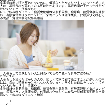
食事量は若い頃と変わらないのに、最近なんだか太りやすくなったと感じる
人は、基礎代謝が落ちている可能性があります。基礎代謝が下がった状態が
続いていると、便秘がちに ...
レシピ
飲み物
ダイエット
糖質
食物繊維
体脂肪
果物、糖尿病、糖質
食事
内臓脂
肪、有酸素運動
メタボ
コンビニ、栄養バランス
健康
免疫、代謝
炭水化物
むく
み
食品一覧
低栄養
宅配弁当
腸活
一人暮らしで自炊しない人は何食べてるの？色々な食事方法を紹介
2025.03.26
人暮らしを始めたばかりの人や、忙しくて家で寝て過ごすことが多い人の中
には、自炊に時間をかけられない人もいます。そうした自炊をしない・でき
ない人の食生活は、健康や ...
食物繊維
体脂肪
果物、糖尿病、糖質
食事
内臓脂肪、有酸素運動
メタボ
コンビ
ニ、栄養バランス
健康
免疫、代謝
炭水化物
むくみ
食品一覧
低栄養
宅配弁当
腸
活
レシピ
飲み物
ダイエット
糖質
1
2