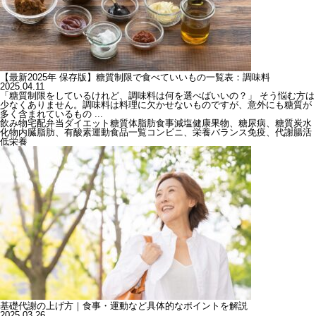
【最新2025年 保存版】糖質制限で食べていいもの一覧表：調味料
2025.04.11
「糖質制限をしているけれど、調味料は何を選べばいいの？」 そう悩む方は
少なくありません。調味料は料理に欠かせないものですが、意外にも糖質が
多く含まれているもの ...
飲み物
宅配弁当
ダイエット
糖質
体脂肪
食事
減塩
健康
果物、糖尿病、糖質
炭水
化物
内臓脂肪、有酸素運動
食品一覧
コンビニ、栄養バランス
免疫、代謝
腸活
低栄養
基礎代謝の上げ方｜食事・運動など具体的なポイントを解説
2025.03.26