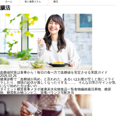
ホーム
食と健康コラム
腸活
腸活
血糖値対策は食事から！毎日の食べ方で血糖値を安定させる実践ガイド
2026.03.26
健康診断で「血糖値が高め」と言われた、あるいはお腹が空くと急にイライ
ラしたり、感情の起伏が激しくなったりする……。 そんな日常のサインが気
になり始めた方は多いの ...
ダイエット
糖質
食事
メタボ
健康
炭水化物
食品一覧
食物繊維
腸活
果物、糖尿
病、糖質
飲み物
コンビニ、栄養バランス
宅配弁当