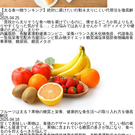
【太る食べ物ランキング】絶対に避けたい行動＆太りにくい代替法を徹底解
説
2025.04.25
「普段から太りそうな食べ物を避けているのに、痩せるどころか前よりも太
りやすくなった気がする…」とお悩みではありませんか？ ボディメイクや健
康のためには、太りや ...
内臓脂肪、有酸素運動
健康
コンビニ、栄養バランス
炭水化物
免疫、代謝
食品
一覧
低栄養
宅配弁当
腸活
レシピ
飲み物
ダイエット
糖質
減塩
体脂肪
食物繊維
食
事
果物、糖尿病、糖質
メタボ
フルーツは太る？果物の糖質と栄養、健康的な食生活への取り入れ方を徹底
解説
2025.04.18
甘くて美味しい果物は、食後のデザートやおやつだけでなく、忙しい朝の食
事にも最適です。しかし、果物に含まれている糖質の多さが気になり、食べ
るのを控えるべきか悩んで ...