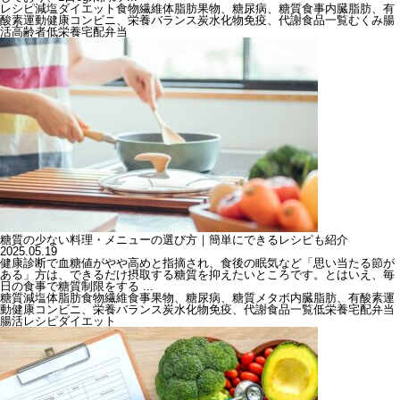
レシピ
減塩
ダイエット
食物繊維
体脂肪
果物、糖尿病、糖質
食事
内臓脂肪、有
酸素運動
健康
コンビニ、栄養バランス
炭水化物
免疫、代謝
食品一覧
むくみ
腸
活
高齢者
低栄養
宅配弁当
糖質の少ない料理・メニューの選び方｜簡単にできるレシピも紹介
2025.05.19
健康診断で血糖値がやや高めと指摘され、食後の眠気など「思い当たる節が
ある」方は、できるだけ摂取する糖質を抑えたいところです。とはいえ、毎
日の食事で糖質制限をする ...
糖質
減塩
体脂肪
食物繊維
食事
果物、糖尿病、糖質
メタボ
内臓脂肪、有酸素運
動
健康
コンビニ、栄養バランス
炭水化物
免疫、代謝
食品一覧
低栄養
宅配弁当
腸活
レシピ
ダイエット