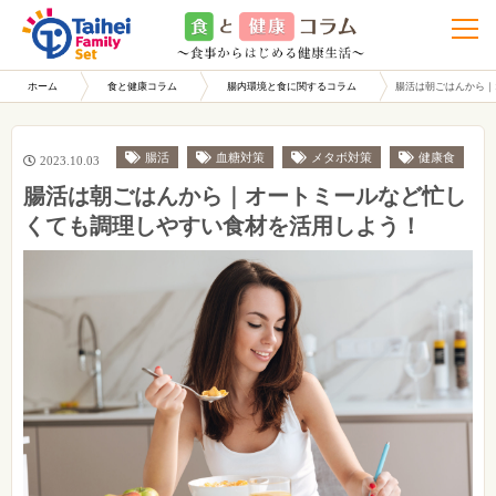
t
o
g
g
l
ホーム
食と健康コラム
腸内環境と食に関するコラム
腸活は朝ごはんから｜
e
n
a
v
i
腸活
血糖対策
メタボ対策
健康食
2023.10.03
g
a
腸活は朝ごはんから｜オートミールなど忙し
t
i
くても調理しやすい食材を活用しよう！
o
n