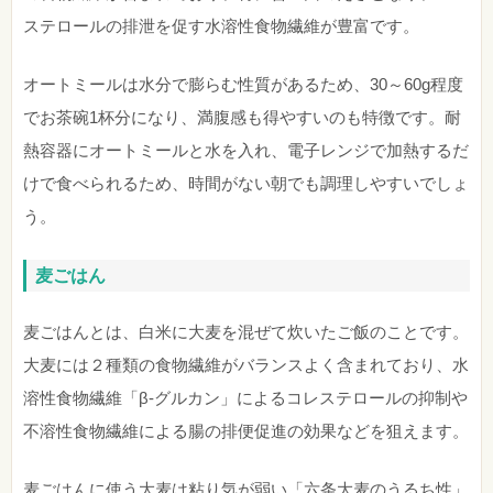
ステロールの排泄を促す水溶性食物繊維が豊富です。
オートミールは水分で膨らむ性質があるため、30～60g程度
でお茶碗1杯分になり、満腹感も得やすいのも特徴です。耐
熱容器にオートミールと水を入れ、電子レンジで加熱するだ
けで食べられるため、時間がない朝でも調理しやすいでしょ
う。
麦ごはん
麦ごはんとは、白米に大麦を混ぜて炊いたご飯のことです。
大麦には２種類の食物繊維がバランスよく含まれており、水
溶性食物繊維「β-グルカン」によるコレステロールの抑制や
不溶性食物繊維による腸の排便促進の効果などを狙えます。
麦ごはんに使う大麦は粘り気が弱い「六条大麦のうるち性」