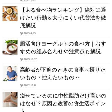
【太る食べ物ランキング】絶対に避
けたい行動＆太りにくい代替法を徹
底解説
2025.4.25
腸活向けヨーグルトの食べ方｜おす
すめの組み合わせや注意点も解説
2023.10.23
高齢者が下痢のときの食事～摂りた
いもの・控えたいもの～
2022.11.8
痩せているのに中性脂肪だけ高いの
はなぜ？原因と改善の食生活ポイン
ト