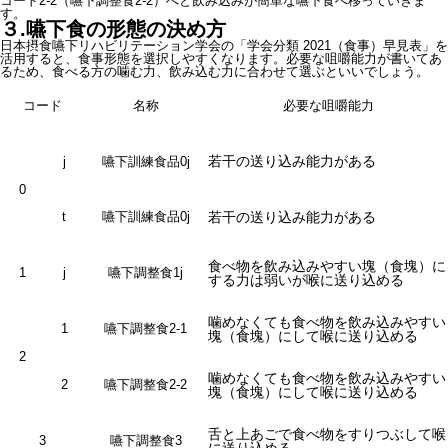
コード2-2（嚥下調整食2-2）へと飲み込みが簡単な嚥下食へ移っていきま
す。
３.
嚥下食の形態の決め方
日本摂食嚥下リハビリテーション学会の「学会分類 2021（食事）早見表」を
活用すると、食事形態を選択しやすくなります。必要な咀嚼能力が書いてあ
るため、食べる方の噛む力、飲み込む力に合わせて選ぶといいでしょう。
コード
名称
必要な咀嚼能力
若干の送り込み能力がある
j
嚥下訓練食品0j
0
t
嚥下訓練食品0j
若干の送り込み能力がある
食べ物を飲み込みやすい塊（食塊）に
1
j
嚥下調整食1j
する力は弱いが喉に送り込める
噛めなくても食べ物を飲み込みやすい
1
嚥下調整食2-1
塊（食塊）にして喉に送り込める
2
噛めなくても食べ物を飲み込みやすい
2
嚥下調整食2-2
塊（食塊）にして喉に送り込める
舌と上あごで食べ物をすりつぶして喉
3
嚥下調整食3