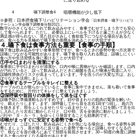
に送り込める
4
嚥下調整食4
咀嚼機能が少し低下
参照：日本摂食嚥下リハビリテーション学会
※
「日本摂食・嚥下リハビリ
テーション学会嚥下調整食分類2021」
数字が小さくなるにつれて飲み込みやすく、食事でむせてしまう方でも安心
して食べられます。ただし、必要以上にレベルを下げると歯ごたえが少なく
満足感が得られない、見た目がさみしく食欲低下につながる場合があるた
め、食べる力を見極めて嚥下食の形態を決めることが大切です。
４.
嚥下食は食事方法も重要【食事の手順】
嚥下食は飲み込みやすい食事形態ですが、食べるときの姿勢や食べ方次第で
誤嚥につながる可能性があります。嚥下食を取り入れる際は、誤嚥しにくい
食べ方や生活習慣を身に着けることが大切です。
①手や口まわりを清潔にする
食事前に手や口まわりが清潔か、口内や喉に異物がないか確認します。口内
が汚れていると、誤って飲み込んだときに細菌を含んだ唾液が気道に入り、
誤嚥性肺炎のリスクが高まってしまいます。手を洗うのが大変な方は、おし
ぼりなどを活用しましょう。
②食事するテーブルをキレイに整える
テーブルの上が散らかっていると、食事に集中できません。落ち着いて食事
をするために、片付けてキレイに整えておきましょう。
③深呼吸や首回りの体操をして体をほぐす
誤嚥予防に準備運動もおすすめです。顔や首まわりの筋肉の緊張を解いた
り、鍛えたりします。まず、深呼吸してから首を左右1回ずつ回し、肩の力
を抜きます。頬をふくらませたり引っ込ませたり、大きく口を開いて舌を出
し入れしたり左右に動かしたりと、口や頬、舌を全体的に動かしましょう。
パ行や「タ・カ・ラ」をゆっくり発音することも効果的です。
④喉がまっすぐに安定する姿勢で食べる
むせたり、こぼしたり、飲み込みにくさが気になる場合は、食べる姿勢を調
整しましょう。首が後ろに反り返った姿勢で食べると誤嚥しやすくなるの
で、枕などを首の後ろにあてて頚部を前屈させます。30～60度の角度に調整
すると食べやすくなる場合があります。