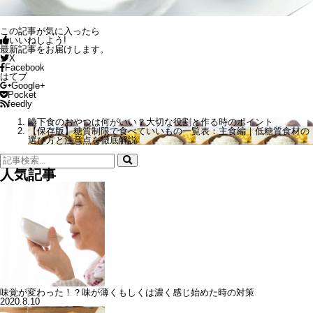
この記事が気に入ったら
いいねしよう!
最新記事をお届けします。
X
Facebook
はてブ
Google+
Pocket
feedly
嚥下食のおやつは何がいい？大切な役割と作る時のポイント
【保存版】糖質制限で食べていいもの一覧表：主食編｜低糖質食材の
選び方と注意点を徹底解説
検
索:
人気記事
味覚が変わった！？味が薄くもしくは濃く感じ始めた時の対策
2020.8.10