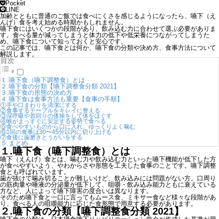
Pocket
LINE
加齢とともに普通のご飯では食べにくさを感じるようになったら、嚥下（え
んげ）食を考え始める時期かもしれません。
嚥下食にはいくつかの段階があり、飲み込む力に合わせて選ぶ必要がありま
す。食べる量が減ってしまうと体力の低下や低栄養につながってしまうた
め、嚥下食について知っておくと安心です。
この記事では、嚥下食とは何か、嚥下食の分類や決め方、食事方法について
解説します。
目次
１.嚥下食（嚥下調整食）とは
２.嚥下食の分類【嚥下調整食分類 2021】
３.嚥下食の形態の決め方
４.嚥下食は食事方法も重要【食事の手順】
①手や口まわりを清潔にする
②食事するテーブルをキレイに整える
③深呼吸や首回りの体操をして体をほぐす
④喉がまっすぐに安定する姿勢で食べる
⑤食べやすいものから口に入れ、ゆっくりよく噛む
⑥1回の食事は30〜45分以内に切り上げる
⑦食後に歯磨きとうがいをする
５.まとめ
１.
嚥下食（嚥下調整食）とは
嚥下（えんげ）食とは、噛む力や飲み込む力といった嚥下機能が低下した方
が食べやすいよう、やわからさや形態を工夫した食事のことです。嚥下調整
食とも呼ばれています。
歯が抜けて噛み切ることが難しいけど、飲み込みには問題がない方。口周り
の筋肉量や唾液の分泌量が低下して、咀嚼・飲み込み能力ともに衰えている
方など、人によって嚥下障害の度合いは異なります。
そのため嚥下食と一口に言ってもムース食、ミキサー食など様々な段階があ
り、食べる人の咀嚼能力に応じた食形態で用意する必要があります。
２.
嚥下食の分類【嚥下調整食分類 2021】