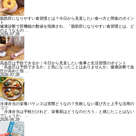
脂肪肝になりやすい食習慣とは？今日から見直したい食べ方と間食のポイン
ト
健康診断で肝機能の数値を指摘され、「脂肪肝になりやすい食習慣とは、ど
のようなもの ...
2026.07.28
高血圧は予防できるか｜今日から見直したい食事と生活習慣のポイント
「高血圧は予防できるか」と気になったことはありませんか。健康診断で血
圧が高めと指 ...
2026.07.28
冷凍弁当の栄養バランスは実際どうなの？失敗しない選び方と上手な活用の
コツ
「冷凍弁当は手軽だけれど、栄養面はどうなのだろう」と感じたことはない
でしょうか。 ...
2026.06.29