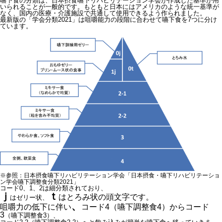
嚥下食の分類は、日本摂食嚥下リハビリテーション学会が作成した基準が用
いられることが一般的です。もともと日本にはアメリカのような統一基準が
なく、国内の医療・介護施設で共通して使用できるよう作られました。
最新版の「学会分類2021」は咀嚼能力の段階に合わせて嚥下食を7つに分け
ています。
※参照：日本摂食嚥下リハビリテーション学会
「日本摂食・嚥下リハビリテーショ
ン学会嚥下調整食分類2021」
コード0、1、2は細分類されており、
ｊ
ｔ
はとろみ状の頭文字です。
はゼリー状、
、
咀嚼力の低下に伴い
コード4（嚥下調整食4）からコ
ード
3
（嚥下調整食3）、