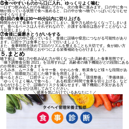
⑤食べやすいものから口に入れ、ゆっくりよく噛む
一口ずつ飲み込んだのを確認してから、次の食事に進みます。口の中に食べ
物が残っている状態で食べ進めると、口の中が食べ物でいっぱいになりむせ
やすくなります。
⑥1回の食事は30〜45分以内に切り上げる
時間をかけて食事をすると疲れてしまい、集中力も続かなくなってしまいま
す。食べるペースは人それぞれなので、介護する場合は急かすことがないよ
う注意しましょう。
⑦食後に歯磨きとうがいをする
食べ物が口の中に残っていると、食後に誤嚥や窒息につながる可能性があり
ます。口腔ケアは食事とセットで行いましょう。
また、食事時間を決めて1日のリズムを整えることも大切です。食が細い方
は、食間に水分摂取とおやつによる栄養補給を心がけましょう。
５.まとめ
嚥下食は、噛む力や飲み込む力が弱くなった高齢者に適した食事形態です。
「嚥下調整食分類 2021」を活用すれば、高齢者の嚥下機能がどの段階にある
のか簡単に確認できます。
とろみ水、ムース食、ミキサー食、やわらか食、軟菜食など様々な段階があ
るので、咀嚼能力に応じた嚥下食を用意しましょう。
食べるときに、「口腔チェック」「食べる姿勢」「環境整備」「準備体操」
「ゆっくりよく噛んで食べる」「ある程度の時間で食事を切り上げる」など
を心がけることで、誤嚥のリスクを減らせます。嚥下機能に不安がある方
は、嚥下食をぜひ活用してみてください。
＼健康を気にかけているあなたに！／