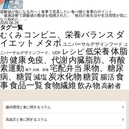
尿酸値が気になる方へ｜食事で見直したい食べ物と食事のポイント
「健康診断で尿酸値の数値を指摘された」「毎日の食生活や生活習慣が気に
なり始めた」 ...
2026.06.29
タグ一覧
ダ
コンビニ、栄養バランス
むくみ
イエット
メタボ
ユニバーサルデザインフード
ユ
体脂
低栄養
レシピ
ニバーサルデザインフード、UDF
健康
肪
内臓脂肪、有酸
免疫、代謝
素運動
宅配弁当
果物、糖尿
嚥下
妊婦、産後
食
炭水化物
糖質
病、糖質
減塩
腸活
事
食品一覧
食物繊維
飲み物
高齢者
腸内環境と食に関するコラム
高血圧と食に関するコラム