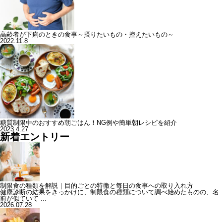
高齢者が下痢のときの食事～摂りたいもの・控えたいもの～
2022.11.8
糖質制限中のおすすめ朝ごはん！NG例や簡単朝レシピを紹介
2023.4.27
新着エントリー
制限食の種類を解説｜目的ごとの特徴と毎日の食事への取り入れ方
健康診断の結果をきっかけに、制限食の種類について調べ始めたものの、名
前が似ていて ...
2026.07.28