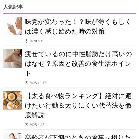
人気記事
味覚が変わった！？味が薄くもしく
は濃く感じ始めた時の対策
2020.8.10
痩せているのに中性脂肪だけ高いの
はなぜ？原因と改善の食生活ポイン
ト
2025.10.17
【太る食べ物ランキング】絶対に避
けたい行動＆太りにくい代替法を徹
底解説
2025.4.25
高齢者が下痢のときの食事～摂りた