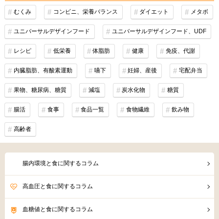
むくみ
コンビニ、栄養バランス
ダイエット
メタボ
ユニバーサルデザインフード
ユニバーサルデザインフード、UDF
レシピ
低栄養
体脂肪
健康
免疫、代謝
内臓脂肪、有酸素運動
嚥下
妊婦、産後
宅配弁当
果物、糖尿病、糖質
減塩
炭水化物
糖質
腸活
食事
食品一覧
食物繊維
飲み物
高齢者
腸内環境と食に関するコラム
高血圧と食に関するコラム
血糖値と食に関するコラム