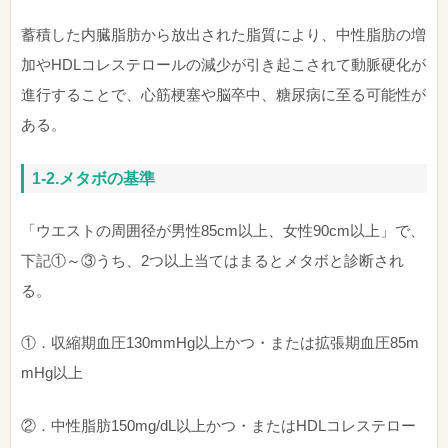
蓄積した内臓脂肪から放出された脂質により、中性脂肪の増
加やHDLコレステロールの減少が引き起こされて動脈硬化が
進行することで、心筋梗塞や脳卒中、糖尿病に至る可能性が
ある。
1-2.メタボの基準
「ウエストの周囲径が男性85cm以上、女性90cm以上」で、
下記①～③うち、2つ以上当てはまるとメタボと診断され
る。
①．収縮期血圧130mmHg以上かつ・または拡張期血圧85m
mHg以上
②．中性脂肪150mg/dL以上かつ・またはHDLコレステロー