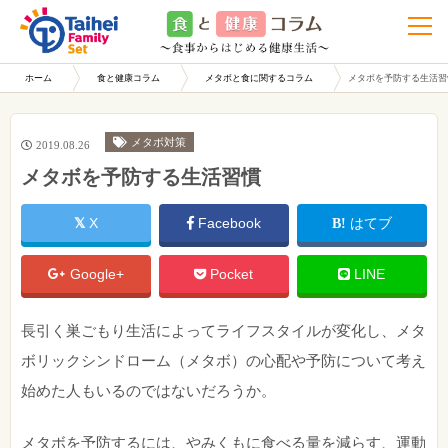
t
o
g
g
l
ホーム
食と健康コラム
メタボと食に関するコラム
メタボを予防する生活習
e
n
a
v
i
メタボ対策
2019.08.26
g
a
メタボを予防する生活習慣
t
i
o
n
X
Facebook
はてブ
Google+
Pocket
LINE
長引く巣ごもり生活によってライフスタイルが変化し、メタ
ボリックシンドローム（メタボ）の心配や予防について考え
始めた人もいるのではないだろうか。
メタボを予防するには、やみくもに食べる量を減らす、運動