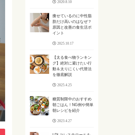
2020.8.10
痩せているのに中性脂
肪だけ高いのはなぜ？
原因と改善の食生活ポ
イント
2025.10.17
【太る食べ物ランキン
グ】絶対に避けたい行
動＆太りにくい代替法
を徹底解説
2025.4.25
糖質制限中のおすすめ
朝ごはん！NG例や簡単
朝レシピを紹介
2023.4.27
LDLコレステロールを