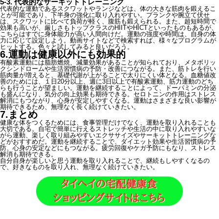
5-3. 代表的なサーキットトレーニング
代表的な運動であるスクワットやランジなどは、体の大きな筋肉を鍛えるこ
とが可能であり、下半身の強化に取り入れやすい。プランクや腕立て伏せ
は、スクワットに比べて負荷が軽く、腹筋も鍛えられる。また、超短時間で
効果も高いが、厳しさもトップクラスのHIITやHICTといったものもあるが、
こちらはすでに身体能力が高い人間向けだ。運動の強度や時間は、自身の体
力に応じて設定しよう。動画サイトなどで検索すれば、様々なプログラムが
ヒットする。色々と試してみると良いだろう。
6.運動は健康以外にも効果的
有酸素運動には脂肪燃焼、減量効果があることが知られており、メタボリッ
クシンドロームや生活習慣病の予防・改善につながる。また、筋トレを行い
筋肉量が増えると、基礎代謝が上がることで太りにくい体となる。血糖値改
善のためには、１日20分以上、週に3日以上で有酸素運動、筋力運動のどち
らも行うことが望ましい。運動を継続することによって、ドーパミンの分泌
も盛んになり、気分の向上効果も期待できる。セロトニンの作用はストレス
解消にもつながり、心身が安定しやすくなる。運動はさまざまな良い影響が
期待できるため、無理なく長く続けていきたい。
7.まとめ
健康な体をつくるためには、食事管理だけでなく、運動を取り入れることも
大切である。自宅で簡単に行えるストレッチや生活の中に取り入れやすいな
がら運動、楽しく取り組みやすいエクササイズやサーキットトレーニングな
どがおすすめだ。運動を継続することで、ダイエット効果や生活習慣病の予
防、心身の安定などにもつながる。疲労回復やケガ予防にもなり、ストレス
解消も期待できる。
自分自身が楽しいと思う運動を取り入れることで、継続もしやすくなるの
で、好きなものを取り入れ、無理なく続けていきたい。