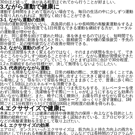
30分ほど経って、体がある程度ほぐれてから行うことが好ましい。
3.ながら運動で健康に
運動する時間をまとめて取れない場合でも、毎日の生活の中に少しずつ運動
を取り入れられれば、無理なく続けることができる。
3-1. ながら運動の効果
日頃の運動習慣がないなら、高負荷の筋トレや長時間の有酸素運動をするよ
りも、1回1～10分程度でも1日何度もできる運動を継続する方が、トータル
の運動量が増やせる。
また、同じ姿勢を続けて疲れた時は、体を休ませるのではなく、短時間でも
動かして筋肉に刺激を与えると良い。眼精疲労・肩や腰の緊張疲労・手先の
部分疲労・足の慢性疲労などの改善が期待できる。
3-2. ながら運動のポイント
今の生活習慣を大きく変えるのではなく、そのままの状態を生かして、でき
るところから少しずつ始めることがポイントだ。ながら運動が習慣化できた
ら、少しずつレベルアップしていこう。ひとまずは1日に合計で30分程度、
1,2ヵ月継続するのが目標だが、決して無理をしないようにしたい。
3-3. 代表的なながら運動
もっとも簡単なながら運動は、日常の移動の際に、大股で速く歩くことであ
る。ひざを伸ばして爪先で地面を押し出すように大きく蹴り出し、かかとか
ら着地しよう。顎を引いて背筋を伸ばしたまま歩くことで、普通に歩く時に
比べて1.5倍以上のエネルギーを消費できる。
そのほか、吊革につかまりながら軽くつま先立ちをする、エレベーターを使
わずに階段を使う、洗濯物を干す際に一々しゃがむようにするなども効果の
高いながら運動だ。また、椅子に浅く腰掛け、お腹を凹ませながら背もたれ
に付く直前までゆっくりと倒し、10秒キープ、ゆっくりと戻す運動は、1時
間ごとに1分程度行うだけで腹筋100回と同程度の効果を得られる。
4.エクササイズで健康に
本来エクササイズとは健康の維持や身体能力の保持・向上などを目的とした
運動の総称だが、ここでは一般的に多く認知されている、エアロビやダンス
などの有酸素運動を主旨として取り上げたい。
4-1. エクササイズの効果
エアロビ、ダンスといったエクササイズは、筋力向上と持久力向上の両方を
目的として行われる有酸素運動である。ジムなどでは長時間のプログラムが