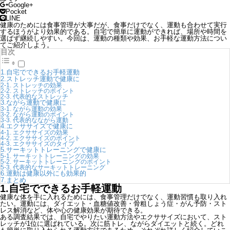
Google+
Pocket
LINE
健康のためには食事管理が大事だが、食事だけでなく、運動も合わせて実行
するほうがより効果的である。自宅で簡単に運動ができれば、場所や時間を
選ばず継続しやすい。今回は、運動の種類や効果、お手軽な運動方法につい
てご紹介しよう。
目次
1.自宅でできるお手軽運動
2.ストレッチ運動で健康に
2-1. ストレッチの効果
2-2. ストレッチのポイント
2-3. 代表的なストレッチ
3.ながら運動で健康に
3-1. ながら運動の効果
3-2. ながら運動のポイント
3-3. 代表的なながら運動
4.エクササイズで健康に
4-1. エクササイズの効果
4-2. エクササイズのポイント
4-3. エクササイズのタイプ
5.サーキットトレーニングで健康に
5-1. サーキットトレーニングの効果
5-2. サーキットトレーニングのポイント
5-3. 代表的なサーキットトレーニング
6.運動は健康以外にも効果的
7.まとめ
1.自宅でできるお手軽運動
健康な体を手に入れるためには、食事管理だけでなく、運動習慣も取り入れ
たい。運動には、ダイエット・血糖値改善・骨粗しょう症・がん予防・スト
レス解消など、体や心の健康効果が期待できる。
ある調査結果では、自宅でやりたい運動方法やエクササイズにおいて、スト
レッチが1位に選ばれている。次に筋トレ、ながらダイエットと続く。どれ