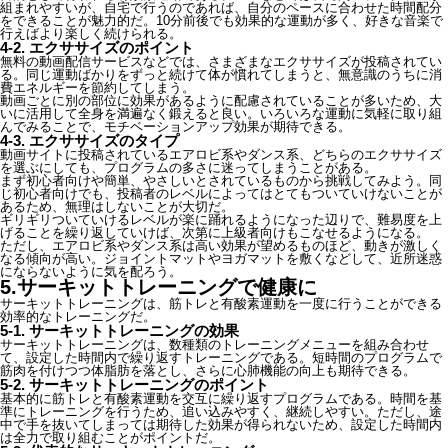
組まれやすいが、自宅で行うのであれば、自分のペースに合わせた時間配分
をできることが魅力的だ。10分前後でも効果的な運動が多く、好きな音楽で
行えばより楽しく続けられる。
4-2. エクササイズのポイント
無料の動画配信サービスなどでは、さまざまなエクササイズが投稿されてい
る。同じ運動ばかりをずっと続けて体が慣れてしまうと、無意識のうちに消
費エネルギーを節約してしまう。
動画ごとに別の部位に効果があるように配慮されていることが多いため、大
いに活用して全身を満遍なく鍛えると良い。いろいろな運動に気軽に取り組
んでみることで、モチベーションアップ効果が期待できる。
4-3. エクササイズのタイプ
動画サイトに投稿されているエアロビ系やダンス系、どちらのエクササイズ
を選ぶにしても、プログラムの多さに迷ってしまうことがある。
まず初心者向けや簡単、やさしいとされているものから挑戦してみよう。同
じ初心者向けでも、投稿者のレベルによってはとてもついていけないことが
あるため、無理はしないことが大切だ。
ギリギリついていけるレベルが楽に踊れるようになった辺りで、難易度を上
げることを繰り返していけば、次第に上級者向けもこなせるようになる。
ただし、エアロビ系やダンス系は高い効果が望めるものほど、動きが激しく
なる傾向が高い。ジョイントマットやヨガマットを敷くなどして、近所迷惑
にならないように気を配ろう。
5.サーキットトレーニングで健康に
サーキットトレーニングは、筋トレと有酸素運動を一度に行うことができる
効率的なトレーニングだ。
5-1. サーキットトレーニングの効果
サーキットトレーニングは、数種類のトレーニングメニューを組み合わせ
て、設定した時間内で繰り返すトレーニングである。短時間のプログラムで
筋肉を付けつつ体脂肪を落とし、さらに心肺機能の向上も期待できる。
5-2. サーキットトレーニングのポイント
基本的に筋トレと有酸素運動を交互に繰り返すプログラムである。時間を基
準にトレーニングを行うため、追い込みやすく、継続しやすい。ただし、途
中で手を抜いてしまっては期待した効果が得られないため、設定した時間内
は全力で取り組むことがポイントだ。