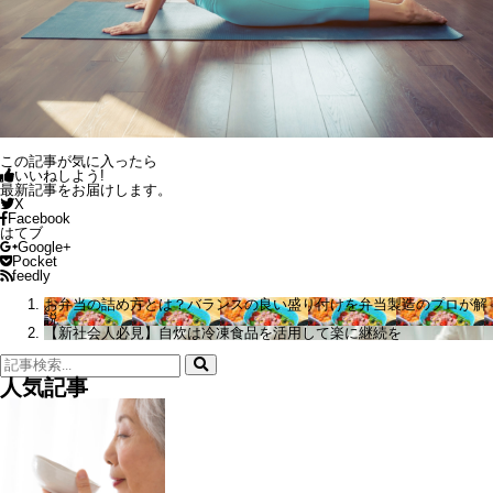
この記事が気に入ったら
いいねしよう!
最新記事をお届けします。
X
Facebook
はてブ
Google+
Pocket
feedly
お弁当の詰め方とは？バランスの良い盛り付けを弁当製造のプロが解
説
【新社会人必見】自炊は冷凍食品を活用して楽に継続を
検
索:
人気記事