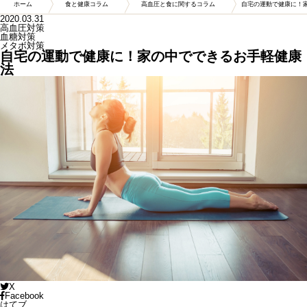
ホーム
食と健康コラム
高血圧と食に関するコラム
自宅の運動で健康に！
2020.03.31
高血圧対策
血糖対策
メタボ対策
自宅の運動で健康に！家の中でできるお手軽健康
法
X
Facebook
はてブ