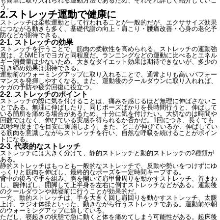
も簡単に取り入れられる運動方法であるため、それぞれ詳しく紹介していこ
う。
2.ストレッチ運動で健康に
ストレッチは柔軟運動として行われることが一般的だが、エクササイズ効果
につながる動きも多く、基礎代謝の向上・肩こり・腰痛改善・心身の老化予
防などが期待できる。
2-1. ストレッチの効果
ストレッチを行うことで、筋肉の柔軟性を高められる。ストレッチの運動強
度は、2.5METsでヨガと同程度だ。ランニングなどの運動に比べるとエネル
ギー消費量は少ないため、大きなダイエット効果は期待できないが、多少の
引き締め効果は期待できる。
運動前のウォーミングアップに取り入れることで、通常よりも高いパフォー
マンスを発揮しやすくなる。また、運動後のクールダウンに取り入れれば、
ケガの予防や疲労回復に役立つ。
2-2. ストレッチのポイント
ストレッチの際に気を付けることは、痛みを感じるほど無理に伸ばさないこ
とである。無理に伸ばしたり、同じポーズばかりを長時間行うと、伸ばして
いる箇所を痛める場合があるため、十分に気を付けたい。大切なのは時間や
回数ではなく、伸びている実感を得られるか否かだ。1回につき、長くても
20秒程度までを目安に実施しよう。また、どこが伸びているか、伸ばしてい
る筋肉を意識しながらストレッチを行い、自然な呼吸を続けることがポイン
トになる。
2-3. 代表的なストレッチ
ストレッチには大きく分けて、静的ストレッチと動的ストレッチの2種類が
ある。
静的ストレッチはもっとも一般的なストレッチで、反動や勢いをつけずにゆ
っくりと筋肉を伸ばし、最終的なポーズを一定時間キープする。
背中の後ろで手を組み、胸を開いて肩甲骨周りを動かすストレッチ、首まわ
し、腕伸ばし、開脚して上半身を左右に倒すストレッチなどがある。運動後
のクールダウンや就寝前に行うことが効果的だ。
一方、動的ストレッチは、手を大きく回し肩回りを動かすストレッチ、太腿
上げ、ラジオ体操といった、動きながら行うストレッチである。運動前や朝
のウォーミングアップに適している。
ただし、寝起きの状態で急に動くと体を痛めてしまう可能性がある。起床後