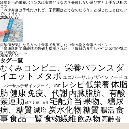
冷凍弁当の栄養バランスは実際どうなの？失敗しない選び方と上手な活用の
コツ
「冷凍弁当は手軽だけれど、栄養面はどうなのだろう」と感じたことはない
でしょうか。 ...
2026.06.29
尿酸値が気になる方へ｜食事で見直したい食べ物と食事のポイント
「健康診断で尿酸値の数値を指摘された」「毎日の食生活や生活習慣が気に
なり始めた」 ...
2026.06.29
タグ一覧
ダ
コンビニ、栄養バランス
むくみ
イエット
メタボ
ユニバーサルデザインフード
ユ
体脂
低栄養
レシピ
ニバーサルデザインフード、UDF
健康
肪
内臓脂肪、有酸
免疫、代謝
素運動
宅配弁当
果物、糖尿
嚥下
妊婦、産後
食
炭水化物
糖質
病、糖質
減塩
腸活
事
食品一覧
食物繊維
飲み物
高齢者