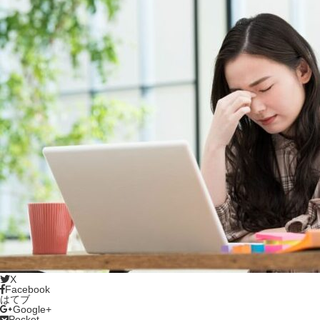
X
Facebook
はてブ
Google+
Pocket