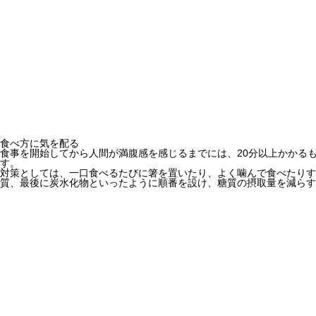
食べ方に気を配る
食事を開始してから人間が満腹感を感じるまでには、20分以上かかる
す。
対策としては、一口食べるたびに箸を置いたり、よく噛んで食べたりす
質、最後に炭水化物といったように順番を設け、糖質の摂取量を減らす