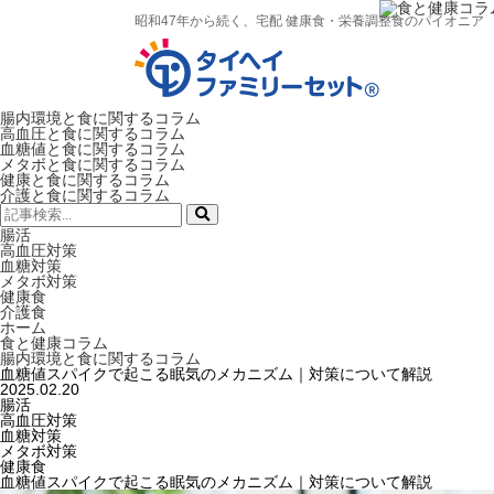
昭和47年から続く、宅配 健康食・栄養調整食のパイオニア
腸内環境と食に関するコラム
高血圧と食に関するコラム
血糖値と食に関するコラム
メタボと食に関するコラム
健康と食に関するコラム
介護と食に関するコラム
検
索:
腸活
高血圧対策
血糖対策
メタボ対策
健康食
介護食
ホーム
食と健康コラム
腸内環境と食に関するコラム
血糖値スパイクで起こる眠気のメカニズム｜対策について解説
2025.02.20
腸活
高血圧対策
血糖対策
メタボ対策
健康食
血糖値スパイクで起こる眠気のメカニズム｜対策について解説