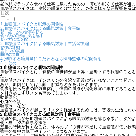
昼休憩でランチを食べて仕事に戻ったものの、何だか眠くて仕事が進ま
血糖値スパイクは、食後の眠気だけでなく、身体に様々な悪影響を及ぼ
目次
1.血糖値スパイクと眠気の関係性
2.血糖値スパイクによる眠気対策｜食事編
朝・昼・夕の食事を摂る
食べ物の種類に気を配る
食べ方に気を配る
3.血糖値スパイクによる眠気対策｜生活習慣編
食後の運動
筋トレの実施
睡眠の質向上
4.摂取する糖質量にこだわるなら医師監修の宅配食を
5.まとめ
1.
血糖値スパイクと眠気の関係性
血糖値スパイクとは、食後の血糖値が急上昇・急降下する状態のことを
た。
血糖値スパイクは、インスリンの分泌が正常に行われないことで起こる
あり、原因としては加齢・肥満などがあげられます。
食事を摂った後の眠気自体は、体内の血液が消化器官に集中することを
を引き起こすリスクも高めてしまいます。
動脈硬化
心身の不調
糖尿病 など
血糖値スパイクが起こるリスクを軽減するためには、普段の生活におい
2.
血糖値スパイクによる眠気対策｜食事編
食事の観点から血糖値スパイクによる眠気の対策を講じる場合、次のよ
朝・昼・夕の食事を摂る
空腹の時間が長くなると、体内のブドウ糖が不足して血糖値が低い状態
強中の集中力低下やイライラにつながります。
人によっては、ご飯を抜いた分だけ1食の分量が多くなることもあり、