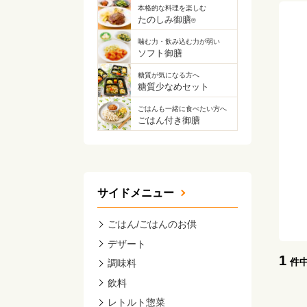
本格的な料理を楽しむ
たのしみ御膳
®
噛む力・飲み込む力が弱い
ソフト御膳
糖質が気になる方へ
糖質少なめセット
ごはんも一緒に食べたい方へ
ごはん付き御膳
サイドメニュー
ごはん/ごはんのお供
デザート
1
件
調味料
飲料
レトルト惣菜