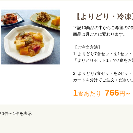
【よりどり・冷凍
下記10商品の中からご希望の7
商品は月ごとに変わります。
【ご注文方法】
1. よりどり7食セットを1セッ
「よりどりセット1」で7食をお
2. よりどり7食セットを2セッ
カートを分けてご注文ください
1
766
食あたり
円～
中
1件～1件を表示