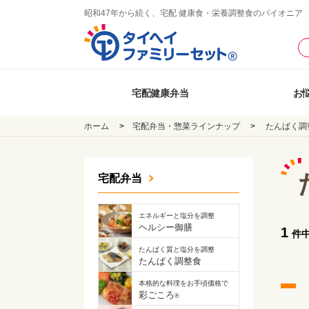
昭和47年から続く、宅配 健康食・栄養調整食のパイオニア
宅配健康弁当
お
ホーム
宅配弁当・惣菜ラインナップ
たんぱく調
宅配弁当
エネルギーと塩分を調整
ヘルシー御膳
1
件
たんぱく質と塩分を調整
たんぱく調整食
本格的な料理をお手頃価格で
彩ごころ
®