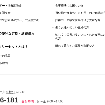
ギー・塩分調整食
食事療法でお困りの方
く調整食
買い物や食事作りにお困りのご高齢の
法でお困りの方へ。ご活用方法
妊娠中・産後で食事作りが大変な方
働く女性や忙しい主婦の方
で便利な定期・継続購入
忙しくて栄養バランスのとれた食事に
の方
離れて暮らすご家族が心配な方
ミリーセットとは？
りの品質
る理由
戸川区松江7-8-10
6-181
受付時間
：月〜金 9:00〜17:00