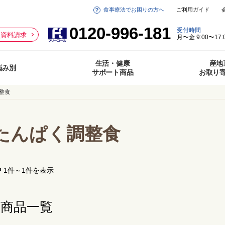
食事療法でお困りの方へ
ご利用ガイド
0120-996-181
受付時間
資料請求
月〜金 9:00〜17:
生活・健康
産地
悩み別
サポート商品
お取り
整食
たんぱく調整食
中
1件～1件を表示
商品一覧