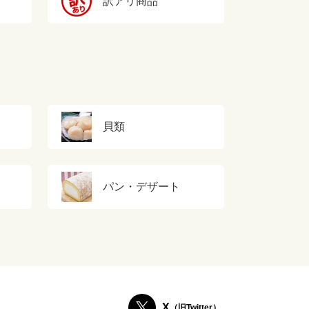
訳アリ商品
貝類
パン・デザート
X
（旧Twitter）