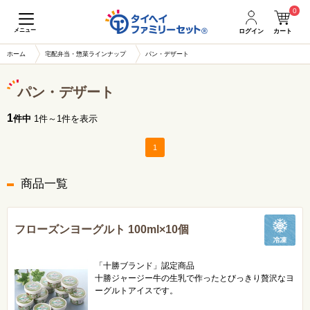
0
メニュー
ログイン
カート
ホーム
宅配弁当・惣菜ラインナップ
パン・デザート
パン・デザート
1
件中
1件～1件を表示
1
商品一覧
フローズンヨーグルト 100ml×10個
「十勝ブランド」認定商品
十勝ジャージー牛の生乳で作ったとびっきり贅沢なヨ
ーグルトアイスです。
新千歳空港でも大人気！