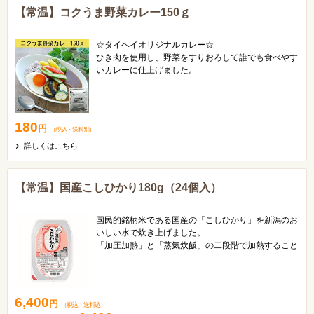
【常温】コクうま野菜カレー150ｇ
☆タイヘイオリジナルカレー☆
ひき肉を使用し、野菜をすりおろして誰でも食べやす
いカレーに仕上げました。
すりおろした野菜の甘味と旨味がギュッとつまったま
ろやかな味わいです♪
180
円
（税込
・
送料別
）
詳しくはこちら
【常温】国産こしひかり180g（24個入）
国民的銘柄米である国産の「こしひかり」を新潟のお
いしい水で炊き上げました。
「加圧加熱」と「蒸気炊飯」の二段階で加熱すること
で、外はふっくら、中はもっちりとしています。
6,400
円
（税込
・
送料込
）