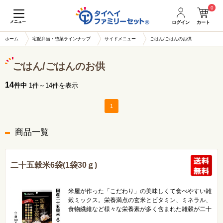
0
メニュー
ログイン
カート
ホーム
宅配弁当・惣菜ラインナップ
サイドメニュー
ごはん/ごはんのお供
ごはん/ごはんのお供
14
件中
1件～14件を表示
1
商品一覧
二十五穀米6袋(1袋30ｇ)
米屋が作った「こだわり」の美味しくて食べやすい雑
穀ミックス。栄養満点の玄米とビタミン、ミネラル、
食物繊維など様々な栄養素が多く含まれた雑穀が二十
五種類も入っています。