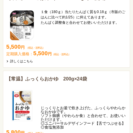
１食（180ｇ）当たりたんぱく質を0.18ｇ（市販のご
はんに比べて約1/25）に抑えてあります。
たんぱく調整食と合わせてお使いいただけます。
5,500
円
（税込
・
送料込
）
5,500
定期購入価格：
円
（税込
・
送料込
）
詳しくはこちら
【常温】ふっくらおかゆ 200g×24袋
じっくりとお釜で炊き上げた、ふっくらやわらか
なおかゆです。
ソフト御膳（やわらか食）と合わせて、お使いい
ただけます。
◎ユニバーサルデザインフード【舌でつぶせる】
◎食塩無添加
5,800
円