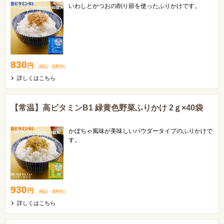
いわしとかつおの削り節を使ったふりかけです。
830
円
（税込
・
送料別
）
詳しくはこちら
【常温】高ビタミンB1 緑黄色野菜ふりかけ 2ｇ×40袋
かぼちゃ風味が美味しいパウダータイプのふりかけで
す。
930
円
（税込
・
送料別
）
詳しくはこちら