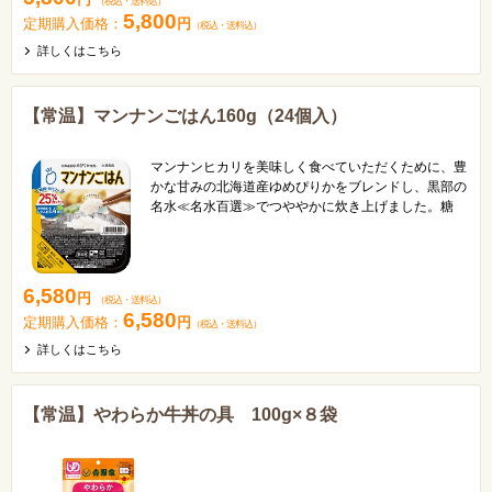
（税込
・
送料込
）
5,800
定期購入価格：
円
（税込
・
送料込
）
詳しくはこちら
【常温】マンナンごはん160g（24個入）
マンナンヒカリを美味しく食べていただくために、豊
かな甘みの北海道産ゆめぴりかをブレンドし、黒部の
名水≪名水百選≫でつややかに炊き上げました。糖
質、カロリー25％カット、食物繊維4.8ｇ。※「日本
食品標準成分表2020年版（八訂）」水稲めし・精白
米参照 ヘルシー御膳と合わせてお使いいただけま
す。
6,580
円
（税込
・
送料込
）
6,580
定期購入価格：
円
（税込
・
送料込
）
詳しくはこちら
【常温】やわらか牛丼の具 100g×８袋