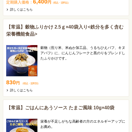
6,400
定期購入価格：
円
（税込
・
送料込
）
詳しくはこちら
【常温】穀物ふりかけ 2.5ｇ×40袋入り<鉄分を多く含む
栄養機能食品>
穀物（煎り米、米ぬか加工品、うるちひえパフ、キヌ
アパフ）に、にんじんフレークと黒のりをブレンドし
たふりかけです。
1袋(2.5g)で鉄の1日当たりの栄養素等表示基準値の
48％を摂取できます。
不足しがちな鉄分補給にいかがでしょうか。
830
円
（税込
・
送料別
）
詳しくはこちら
【常温】ごはんにあうソース たまご風味 10g×40袋
栄養が不足しがちな高齢者の方のエネルギーアップに
お薦め。