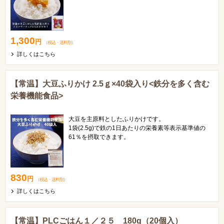
お弁当でTKG(たまごかけご飯)！？
常温で持ち歩くこともできます！脱マンネリ化！
ごはんのお供にぴったりです。
1,300
円
（税込
・
送料別
）
詳しくはこちら
【常温】大豆ふりかけ 2.5ｇ×40袋入り<鉄分を多く含む
栄養機能食品>
大豆を主原料としたふりかけです。
1袋(2.5g)で鉄の1日あたりの栄養素等表示基準値の
61％を摂取できます。
不足しがちな鉄分補給にいかがでしょうか。
830
円
（税込
・
送料別
）
詳しくはこちら
【常温】PLCごはん１／２５ 180g（20個入）