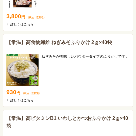
生活習慣病や栄養バランスが気になる方には特におす
すめです！
3,800
円
（税込
・
送料込
）
詳しくはこちら
【常温】高食物繊維 ねぎみそふりかけ 2ｇ×40袋
ねぎみそが美味しいパウダータイプのふりかけです。
930
円
（税込
・
送料別
）
詳しくはこちら
【常温】高ビタミンB1 いわしとかつおふりかけ 2ｇ×40
袋