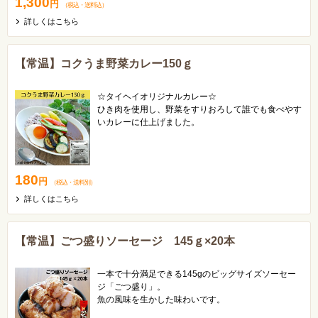
1,300
円
（税込
・
送料込
）
詳しくはこちら
【常温】コクうま野菜カレー150ｇ
☆タイヘイオリジナルカレー☆
ひき肉を使用し、野菜をすりおろして誰でも食べやす
いカレーに仕上げました。
すりおろした野菜の甘味と旨味がギュッとつまったま
ろやかな味わいです♪
180
円
（税込
・
送料別
）
詳しくはこちら
【常温】ごつ盛りソーセージ 145ｇ×20本
一本で十分満足できる145gのビッグサイズソーセー
ジ「ごつ盛り」。
魚の風味を生かした味わいです。