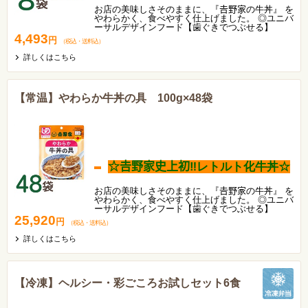
お店の美味しさそのままに、『𠮷野家の牛丼』 を
やわらかく、食べやすく仕上げました。 ◎ユニバ
ーサルデザインフード【歯ぐきでつぶせる】
4,493
円
（税込
・
送料込
）
詳しくはこちら
【常温】やわらか牛丼の具 100g×48袋
☆𠮷野家史上初‼レトルト化牛丼☆
お店の美味しさそのままに、『𠮷野家の牛丼』 を
やわらかく、食べやすく仕上げました。 ◎ユニバ
ーサルデザインフード【歯ぐきでつぶせる】
25,920
円
（税込
・
送料込
）
詳しくはこちら
【冷凍】ヘルシー・彩ごころお試しセット6食