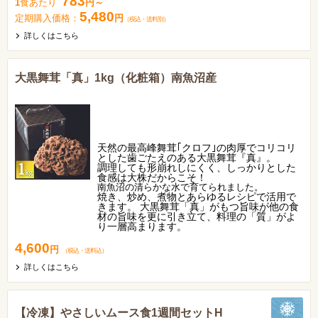
783
1
食あたり
円～
5,480
定期購入価格：
円
（税込
・
送料別
）
詳しくはこちら
大黒舞茸「真」1kg（化粧箱）南魚沼産
天然の最高峰舞茸｢クロフ｣の肉厚でコリコリ
とした歯ごたえのある大黒舞茸『真』。
調理しても形崩れしにくく、しっかりとした
食感は大株だからこそ！
南魚沼の清らかな水で育てられました。
焼き、炒め、煮物とあらゆるレシピで活用で
きます。 大黒舞茸「真」がもつ旨味が他の食
材の旨味を更に引き立て、料理の「質」がよ
り一層高まります。
4,600
円
（税込
・
送料込
）
詳しくはこちら
【冷凍】やさしいムース食1週間セットH