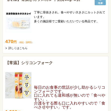
丁寧に骨抜きされ、食べやすい大きさにカットされて
います。
多くの施設様でご愛顧いただいている商品です。
お子様や高齢者でも安心してお召し上がりいただけま
す。
470
円
（税込
・
送料別
）
詳しくはこちら
【常温】シリコンフォーク
毎日のお食事の世話が少し助かるシリコ
ンフォークです。
口に入れても違和感が無いので「食べや
すい」、
介護をする際も口に入れやすいので「食
べさせやすい」です。