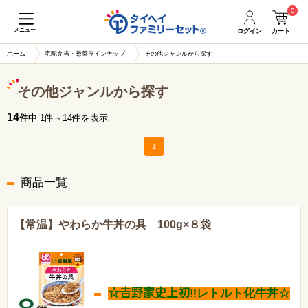
0
メニュー
ログイン
カート
ホーム
宅配弁当・惣菜ラインナップ
その他ジャンルから探す
その他ジャンルから探す
14
件中
1件～14件を表示
1
商品一覧
【常温】やわらか牛丼の具 100g×８袋
☆𠮷野家史上初‼レトルト化牛丼☆