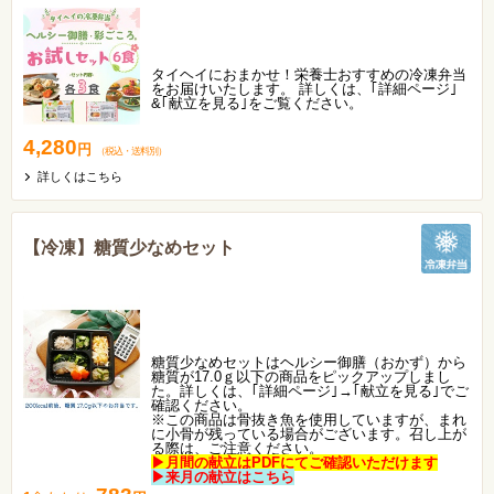
タイヘイにおまかせ！栄養士おすすめの冷凍弁当
をお届けいたします。 詳しくは、｢詳細ページ｣
&｢献立を見る｣をご覧ください。
4,280
円
（税込
・
送料別
）
詳しくはこちら
【冷凍】糖質少なめセット
糖質少なめセットはヘルシー御膳（おかず）から
糖質が17.0ｇ以下の商品をピックアップしまし
た。詳しくは、｢詳細ページ｣→｢献立を見る｣でご
確認ください。
※この商品は骨抜き魚を使用していますが、まれ
に小骨が残っている場合がございます。召し上が
る際は、ご注意ください。
▶月間の献立はPDFにてご確認いただけます
▶来月の献立はこちら