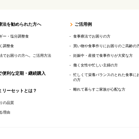
療法を勧められた方へ
ご活用例
ギー・塩分調整食
食事療法でお困りの方
く調整食
買い物や食事作りにお困りのご高齢の
法でお困りの方へ。ご活用方法
妊娠中・産後で食事作りが大変な方
働く女性や忙しい主婦の方
で便利な定期・継続購入
忙しくて栄養バランスのとれた食事に
の方
離れて暮らすご家族が心配な方
ミリーセットとは？
りの品質
る理由