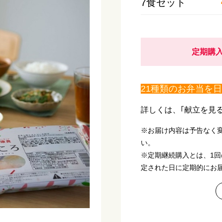
7食セット
定期購入
21種類のお弁当を
詳しくは、｢献立を見
※お届け内容は予告なく
い。
※定期継続購入とは、1
定された日に定期的にお届
ご利用いただけます。)