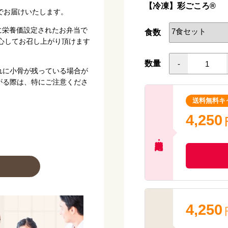
【冷凍】彩ごころ®
でお届けいたします。
以下に栄養価設定されたお弁当で
食数
心してお召し上がり頂けます
数量
-
れに小骨が残っている場合が
がる際は、特にご注意くださ
送料無料キ
4,250
4,250