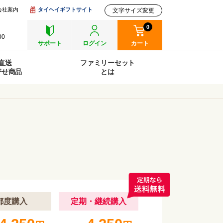
会社案内
タイヘイギフトサイト
文字サイズ変更
0
00
サポート
ログイン
カート
直送
ファミリーセット
寄せ商品
とは
都度購入
定期
・継続
購入