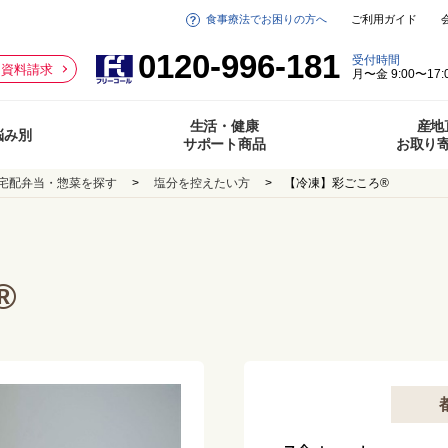
食事療法でお困りの方へ
ご利用ガイド
0120-996-181
受付時間
資料請求
月〜金 9:00〜17:
生活・健康
産地
悩み別
サポート商品
お取り
宅配弁当・惣菜を探す
塩分を控えたい方
【冷凍】彩ごころ®
®