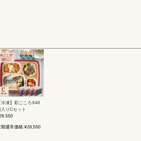
【冷凍】彩ごころ®48
個入りCセット
28,550
定期通常価格:
¥28,550