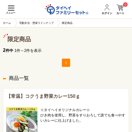
0
メニュー
ログイン
カート
ホーム
宅配弁当・惣菜ラインナップ
限定商品
限定商品
2
件中
1件～2件を表示
1
商品一覧
【常温】コクうま野菜カレー150ｇ
☆タイヘイオリジナルカレー☆
ひき肉を使用し、野菜をすりおろして誰でも食べやす
いカレーに仕上げました。
すりおろした野菜の甘味と旨味がギュッとつまったま
ろやかな味わいです♪