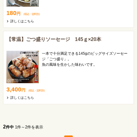
180
円
（税込
・
送料別
）
詳しくはこちら
【常温】ごつ盛りソーセージ 145ｇ×20本
一本で十分満足できる145gのビッグサイズソーセー
ジ「ごつ盛り」。
魚の風味を生かした味わいです。
3,400
円
（税込
・
送料別
）
詳しくはこちら
2
件中
1件～2件を表示