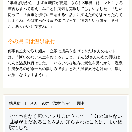
1年過ぎ頃から、まず血糖値が安定。さらに3年後には、マヒによる
障害もすべて消え、みごとに病気を克服してしまいました。「思い
切って、『食事と歩行に専念する生活』に変えたのがよかったんで
しょうね。今はすっかり昔の体に戻って、病気という気がしませ
ん。ありがたいですね。」
今の興味は温泉旅行
何事も全力で取り組み、立派に成果をあげてきたIさんのモットー
は、「悔いのない人生をおくる」こと。そんなIさんの次の興味は、
なんと温泉旅行でした。「いろいろな地方の景色を見ながら、温泉
に浸かるのが今一番の楽しみです」と次の温泉旅行を計画中。楽し
い旅になりますように。
糖尿病 T.Tさん 93才（取材当時） 男性
とてつもなく広いアメリカに立って、自分の知らない
世界がまだあることを思い知らされたことは、よい経
験でした