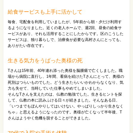
給食サービスも上手に活かして
毎食、宅配食を利用していましたが、5年前から朝・夕だけ利用す
るようになりました。近くの老人ホームで、週2回、昼食の給食サ
ービスがあり、それも活用することにしたからです。区のこうした
サービスは、独り暮らしで、治療食が必要な高村さんにとっても、
ありがたい存在です。
生きる気力をうばった奥様の死
Tさんは15年前、40年連れ添った奥様を脳腫瘍で亡くしました。職
場から病院に直行し、1年間、看病を続けたTさんにとって、奥様の
死別はつらいものでした。どう生きたらいいかわからなくなり、気
力も失せて、当時していた仕事もやめてしまいました。
そんなTさんを支えたのは、仏教の勉強でした。生きるヒントを探
して、仏教の本に読みふける日々が続きました。そんなある日、
「いつまでもぼんやりしてはいけない。やっぱりしっかり生きなく
ちゃ」と思えるようになったのです。奥様が亡くなって半年後、T
さんはようやく危機を脱することができました。
70代で入院や手術を体験