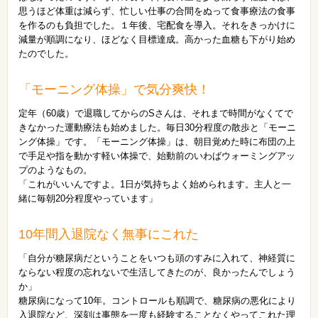
思うほど体重は減らず、忙しい仕事の合間をぬって食事療法の食事
を作るのも負担でした。１年後、宅配食を導入。それをきっかけに
減量が順調になり、ほどなく目標達成。高かった血糖も下がり始め
たのでした。
「モーニング体操」で気分爽快！
定年（60歳）で退職してからのSさんは、それまで時間がなくてで
きなかった運動療法も始めました。毎日30分程度の散歩と「モーニ
ング体操」です。「モーニング体操」は、朝目覚めた時に布団の上
で手足や指を動かす軽い体操で、始動前のいわばウォーミングアッ
プのようなもの。
「これがいいんですよ。1日が気持ちよく始められます。主人と一
緒に毎朝20分程度やっています」
10年間入退院なく無事にこれた
「自分が糖尿病だということをいつも頭のすみに入れて、神経質に
ならない程度の忘れないで生活してきたのが、良かったんでしょう
か」
糖尿病になって10年。コントロールも順調で、糖尿病の悪化により
入退院など、深刻は事態を一度も経験することなくやってこれた理