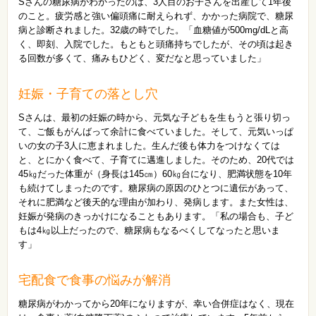
Sさんの糖尿病がわかったのは、3人目のお子さんを出産して1年後
のこと。疲労感と強い偏頭痛に耐えられず、かかった病院で、糖尿
病と診断されました。32歳の時でした。「血糖値が500mg/dLと高
く、即刻、入院でした。もともと頭痛持ちでしたが、その頃は起き
る回数が多くて、痛みもひどく、変だなと思っていました」
妊娠・子育ての落とし穴
Sさんは、最初の妊娠の時から、元気な子どもを生もうと張り切っ
て、ご飯もがんばって余計に食べていました。そして、元気いっぱ
いの女の子3人に恵まれました。生んだ後も体力をつけなくては
と、とにかく食べて、子育てに邁進しました。そのため、20代では
45㎏だった体重が（身長は145㎝）60㎏台になり、肥満状態を10年
も続けてしまったのです。糖尿病の原因のひとつに遺伝があって、
それに肥満など後天的な理由が加わり、発病します。また女性は、
妊娠が発病のきっかけになることもあります。「私の場合も、子ど
もは4㎏以上だったので、糖尿病もなるべくしてなったと思いま
す」
宅配食で食事の悩みが解消
糖尿病がわかってから20年になりますが、幸い合併症はなく、現在