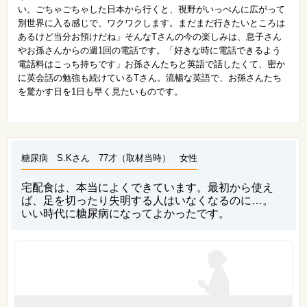
い。ごちゃごちゃした日本から行くと、視野がいっぺんに広がって
別世界に入る感じで、ワクワクします。まだまだ行きたいところは
あるけど当分お預けだね」そんなTさんの今の楽しみは、息子さん
やお孫さんからの週1回の電話です。「好きな時に電話できるよう
電話料はこっち持ちです」お孫さんたちと英語で話したくて、密か
に英会話の勉強も続けているTさん。流暢な英語で、お孫さんたち
を驚かす日を1日も早く見たいものです。
糖尿病 S.Kさん 77才（取材当時） 女性
宅配食は、本当によくできています。最初から使え
ば、足を切ったり失明する人はいなくなるのに…。
いい時代に糖尿病になってよかったです。