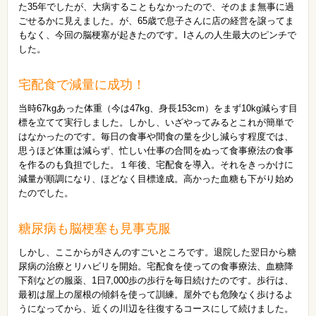
た35年でしたが、大病することもなかったので、そのまま無事に過
ごせるかに見えました。が、65歳で息子さんに店の経営を譲ってま
もなく、今回の脳梗塞が起きたのです。Iさんの人生最大のピンチで
した。
宅配食で減量に成功！
当時67kgあった体重（今は47kg、身長153cm）をまず10kg減らす目
標を立てて実行しました。しかし、いざやってみるとこれが簡単で
はなかったのです。毎日の食事や間食の量を少し減らす程度では、
思うほど体重は減らず、忙しい仕事の合間をぬって食事療法の食事
を作るのも負担でした。１年後、宅配食を導入。それをきっかけに
減量が順調になり、ほどなく目標達成。高かった血糖も下がり始め
たのでした。
糖尿病も脳梗塞も見事克服
しかし、ここからがIさんのすごいところです。退院した翌日から糖
尿病の治療とリハビリを開始。宅配食を使っての食事療法、血糖降
下剤などの服薬、1日7,000歩の歩行を毎日続けたのです。歩行は、
最初は屋上の屋根の傾斜を使って訓練。屋外でも危険なく歩けるよ
うになってから、近くの川辺を往復するコースにして続けました。