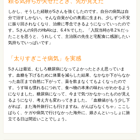
頼る気持ちが失せたとき、先が見えた
しかし、そうした経験がSさんを強くしたのです。自分の病気は自
分で治すしかない。そんな自覚が心の奥底に生まれ、少しずつ不安
に振り回されなくなり、治療に専念できるようになっていったので
す。Sさんの9月のHbAlcは、6.4％でした。「入院当時が8.2％だっ
たことを思うと、うれしくて、主治医の先生と宅配食に感謝したい
気持ちでいっぱいです」
「太りすぎこそ病気」を実感
Sさんは最近、むしろ糖尿病になってよかったとさえ思っていま
す。血糖を下げるために体重を減らした結果、なかなか下がらなか
った血圧まで自然に下がって、薬を飲まなくてもよくなったので
す。うす味も慣れるにつれて、食べ物の本来の味わいがわかるよう
になりました。糖尿病になって、今まで気づかなかったものが見え
るようになり、考え方も変わってきました。「血糖値がもう少し下
がれば、また海外旅行にも行けますね。がんばらなくちゃ」ここし
ばらく、ケガや病気で行けなかった海外に、娘さんといっしょに旅
立てる日は間近いことでしょう。