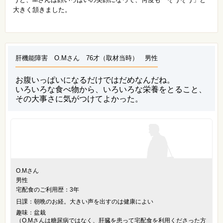
大きく頷きました。
肝機能障害 O.Mさん 76才（取材当時） 男性
お腹いっぱいになるだけではだめなんだね。
いろいろな食べ物から、いろいろな栄養をとること、
その大事さに気がつけてよかった。
O.Mさん
男性
宅配食のご利用歴：3年
日課：朝晩のお経。大きい声を出すのは健康によい
趣味：盆栽
（O.Mさんは糖尿病ではなく、肝臓を患って宅配食を利用くださった方