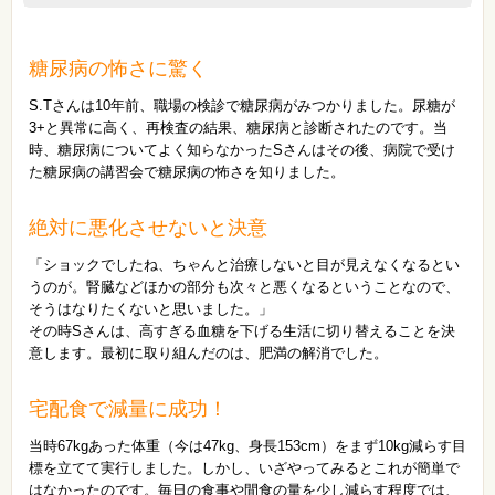
糖尿病の怖さに驚く
S.Tさんは10年前、職場の検診で糖尿病がみつかりました。尿糖が
3+と異常に高く、再検査の結果、糖尿病と診断されたのです。当
時、糖尿病についてよく知らなかったSさんはその後、病院で受け
た糖尿病の講習会で糖尿病の怖さを知りました。
絶対に悪化させないと決意
「ショックでしたね、ちゃんと治療しないと目が見えなくなるとい
うのが。腎臓などほかの部分も次々と悪くなるということなので、
そうはなりたくないと思いました。」
その時Sさんは、高すぎる血糖を下げる生活に切り替えることを決
意します。最初に取り組んだのは、肥満の解消でした。
宅配食で減量に成功！
当時67kgあった体重（今は47kg、身長153cm）をまず10kg減らす目
標を立てて実行しました。しかし、いざやってみるとこれが簡単で
はなかったのです。毎日の食事や間食の量を少し減らす程度では、