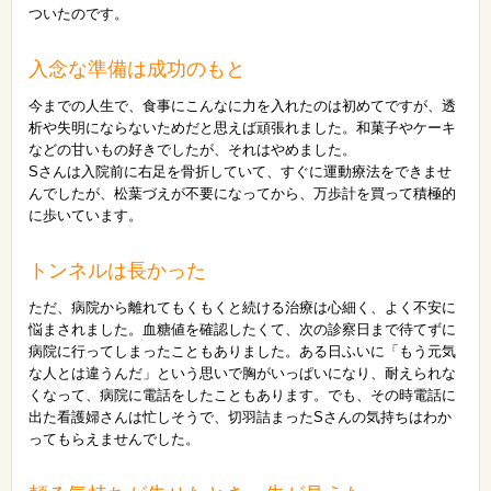
ついたのです。
入念な準備は成功のもと
今までの人生で、食事にこんなに力を入れたのは初めてですが、透
析や失明にならないためだと思えば頑張れました。和菓子やケーキ
などの甘いもの好きでしたが、それはやめました。
Sさんは入院前に右足を骨折していて、すぐに運動療法をできませ
んでしたが、松葉づえが不要になってから、万歩計を買って積極的
に歩いています。
トンネルは長かった
ただ、病院から離れてもくもくと続ける治療は心細く、よく不安に
悩まされました。血糖値を確認したくて、次の診察日まで待てずに
病院に行ってしまったこともありました。ある日ふいに「もう元気
な人とは違うんだ」という思いで胸がいっぱいになり、耐えられな
くなって、病院に電話をしたこともあります。でも、その時電話に
出た看護婦さんは忙しそうで、切羽詰まったSさんの気持ちはわか
ってもらえませんでした。