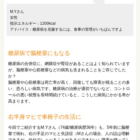
M.Yさん
女性
指示エネルギー：1200kcal
アドバイス：糖尿病を克服するには、食事の管理がいちばんですよ
糖尿病で脳梗塞にもなる
糖尿病の合併症に、網膜症や腎症があることはよく知られています
が、脳梗塞や心筋梗塞などの病気も含まれることをご存じでした
か？
脳梗塞や心筋梗塞は死亡率が高く、回復しても障害が残ることの多
い、恐ろしい病気です。糖尿病の治療が適切でないなど、コントロ
ールの悪い状態を長時間続けていると、こうした病気にかかる率が
高まります。
右半身マヒで車椅子の生活に
今回でご紹介するM.Yさん（74歳/糖尿病歴36年）も、5年前に脳梗
塞で倒れ、右の手足のマヒと失語症（Mさんの場合、人の話は理解
できるが、自分でしゃべることがあまりできない）障害が残ってし