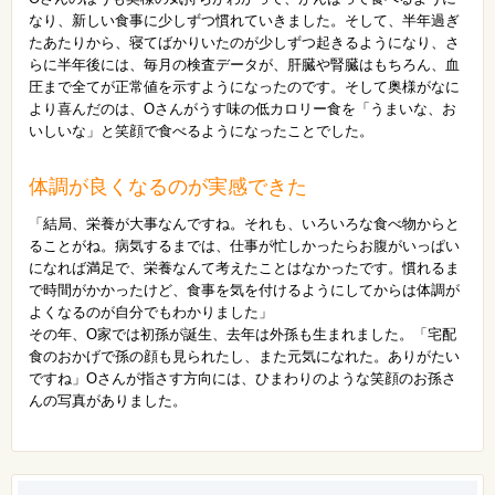
なり、新しい食事に少しずつ慣れていきました。そして、半年過ぎ
たあたりから、寝てばかりいたのが少しずつ起きるようになり、さ
らに半年後には、毎月の検査データが、肝臓や腎臓はもちろん、血
圧まで全てが正常値を示すようになったのです。そして奥様がなに
より喜んだのは、Oさんがうす味の低カロリー食を「うまいな、お
いしいな」と笑顔で食べるようになったことでした。
体調が良くなるのが実感できた
「結局、栄養が大事なんですね。それも、いろいろな食べ物からと
ることがね。病気するまでは、仕事が忙しかったらお腹がいっぱい
になれば満足で、栄養なんて考えたことはなかったです。慣れるま
で時間がかかったけど、食事を気を付けるようにしてからは体調が
よくなるのが自分でもわかりました」
その年、O家では初孫が誕生、去年は外孫も生まれました。「宅配
食のおかげで孫の顔も見られたし、また元気になれた。ありがたい
ですね」Oさんが指さす方向には、ひまわりのような笑顔のお孫さ
んの写真がありました。