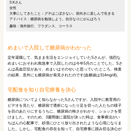
S.Kさん
女性
大事にしてきたこと：グチはこぼさない。前向きに楽しんで生きる
アドバイス：糖尿病を勉強しよう。自分なりにがんばろう
趣味：海外旅行、フラダンス、コーラス
めまいで入院して糖尿病がわかった
定年退職して、気まま生活をエンジョイしていたSさんが、強烈な
めまいにおそわれ救急車で入院したのは今年5月のことでした。Sさ
んは高血圧症があり、めまいはそのせいと思っていたところ、検査
の結果、意外にも糖尿病が発見されたのです(血糖値は314mg/dl)。
宅配食を知り自宅療養を決心
糖尿病についてよく知らなかったSさんですが、入院中に教育用の
ビデオを見たり、糖尿病で透析になったり足を切った人たちの様子
を目のあたりにするうちに、糖尿病の怖さがわかり、ショックを受
けました。そのため、3週間後に退院が決った時は、食事療法がい
ちばんの心配事で、砂漠にひとり放り出されたような心境になりま
した。しかし、宅配食の存在を知って、自宅療養に踏み切る決心が