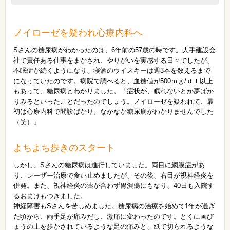
ノイローゼを疑われ心療内科へ
Sさんの糖尿病がわかったのは、6年前の57歳の時です。大手建設会
社で責任ある仕事をまかされ、やりがいを実感する日々でしたが、
不眠症が続くようになり、寝酒のウイスキーは週3本を数えるまで
になっていたのです。病院で調べると、血糖値が500ｍｇ/ｄｌ以上
もあって、糖尿病とわかりました。「症状が、眠れないとか夢ばか
りみるといったことだったのでしょう。ノイローゼを疑われて、最
初は心療内科で問診ばかり。なかなか糖尿病がわかりませんでした
（笑）」
よちよち歩きのスタート
しかし、Sさんの糖尿病は進行していました。両目に網膜症があ
り、レーザー治療で食い止めましたが、その後、右目が視神経炎を
併発。また、視神経炎の薬が合わず胃潰瘍にもなり、40日も入院す
るおまけもつきました。
神経障害もSさんを苦しめました。糖尿病の治療を始めて1年が過ぎ
た頃から、両手足が痛みだし、激痛に変わったのです。とくに画び
ょうの上を歩かされているような足の痛みと、紙で切られるような