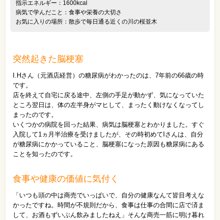
指示エネルギー：1600kcal
病気で学んだこと：食事や栄養の大切さ
お気に入りの場所：散歩で毎日通る近くの川の桜並木
突然起きた脳梗塞
I.Hさん（元酒店経営）の糖尿病がわかったのは、7年前の66歳の時
です。
店を終えて自宅に戻る途中、左側の手足が動かず、気になっていた
ところ翌日は、体の左半身がマヒして、まったく動けなくなってし
まったのです。
いくつかの病院を回った結果、病気は脳梗塞とわかりました。すぐ
入院して1ヵ月半治療を受けましたが、その時初めてIさんは、自分
が糖尿病にかかっていること、脳梗塞になった原因も糖尿病にある
ことを知ったのです。
食事や健康の価値に気付く
「いつも頭の中は商売でいっぱいで、自分の健康なんて皆目考えな
かったですね。時間が不規則だから、食事は仕事の合間に店で済ま
して、お酒もずいぶん飲みましたねえ」そんな商売一筋に明け暮れ