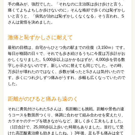
手の痛みが、強烈でした。「それなのに主治医は歩け歩けと言う。
痛くてよちよちしか歩けないのに」そんな格好で歩くのは恥ずかし
いと言うと、「病気が治れば恥ずかしくなくなる」そう言われ、S
さんは覚悟を決めました。
激痛と恥ずかしさに耐えて
最初の目標は、自宅からひとつ先の駅までの往復（3,150ｍ）です。
毎日が格闘の日々で、それでも歩き続けるうちに今度は万歩計がお
かしくなりました。5,000歩以上はかかるはずが、4,000歩を切る数
字しか示さないのです。新しいのに替えても同じでした。その時、
万歩計が壊れたのではなく、歩数が減ったとSさんは気付いたので
す。歩くにつれ少しずつ痛みがうすれ、歩幅も広くなっていたので
した。
距離がのびると痛みも遠のく
それに勇気付けられたSさんは、長距離にも挑戦。距離や景色の違
うコースを数箇所つくり、体調に合わせて組み合わせを変えたり、
カラオケのテープを聴きながらなど、楽しく歩く工夫もしました。
（1日合計で、25,000歩以上歩いた時期もありました。並行して受
けた高圧酸素治療も効きましたね。）3年後、足も手も痛みは全て