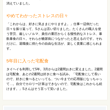
消えていました。
やめてわかったストレスの日々
「これからは、好きに気ままにやりますよ。」仕事一辺倒だった
日々を振り返って、Sさんは言い切りました。たくさんの職人を使
う苦労、厳しいノルマ、責任の重圧からくる慢性的なストレス、暴
飲暴食の日々。それらが糖尿病につながったと思えるのです。それ
だけに、退職後に得た今の自由な生活が、楽しく貴重に感じられま
す。
5年目に入った宅配食
タイヘイを利用して5年。3月からは2週間おきに変えました。2週間
は宅配食、あとの2週間は好きに食べる試み。「宅配食にして長い
ので、好きに食べるといっても、つい今までの応用版になっちゃっ
て…。自分でカロリー計算はできないので、宅配食はこれからも続
けます。」Sさんはそう言って笑いました。