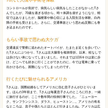
コントロールが良好で、病気らしい病気をしたことがなかったTさ
んでしたが、70歳を過ぎる頃から、時々体調を崩すようになり、軽
症ではありましたが、脳梗塞や狭心症による入院生活を体験。白内
障の手術も受けました。さらに、交通事故という思わぬ災難にも巻
き込まれたのです。
もらい事故で思わぬ大ケガ
交通違反で警察に追われたオートバイが、たまたま近くを歩いてい
たTさんにぶつかり、Tさんは左大腿骨を複雑骨折。以来、杖なしで
は歩けない体になってしまいました。それまでは1日6キロは楽に歩
け、どこへでも好きに行くことができたのに、今では電車に乗って
出かけるのも、困難になってしまったのです。
行くたびに魅せられるアメリカ
Tさんは、国際結婚をしてアメリカに住む息子さんがひとりいま
す。ほんの3年前まで、Tさんは毎夏息子さんのところに行き、一緒
に旅行するのが、ここ十数年間の恒例行事でした。「ニューヨー
ク、サンフランシスコ、ダラス、ヒューストン…。アメリカの有名
なところは、息子や孫たちとほとんど行きましたね。アメリカは広