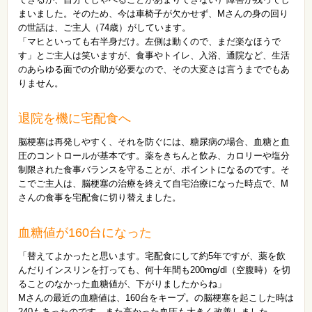
まいました。そのため、今は車椅子が欠かせず、Mさんの身の回り
の世話は、ご主人（74歳）がしています。
「マヒといっても右半身だけ。左側は動くので、まだ楽なほうで
す」とご主人は笑いますが、食事やトイレ、入浴、通院など、生活
のあらゆる面での介助が必要なので、その大変さは言うまででもあ
りません。
退院を機に宅配食へ
脳梗塞は再発しやすく、それを防ぐには、糖尿病の場合、血糖と血
圧のコントロールが基本です。薬をきちんと飲み、カロリーや塩分
制限された食事バランスを守ることが、ポイントになるのです。そ
こでご主人は、脳梗塞の治療を終えて自宅治療になった時点で、M
さんの食事を宅配食に切り替えました。
血糖値が160台になった
「替えてよかったと思います。宅配食にして約5年ですが、薬を飲
んだりインスリンを打っても、何十年間も200mg/dl（空腹時）を切
ることのなかった血糖値が、下がりましたからね」
Mさんの最近の血糖値は、160台をキープ。の脳梗塞を起こした時は
240もあったのです。また高かった血圧も大きく改善しました。