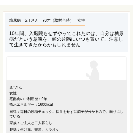
糖尿病 S.Tさん 78才（取材当時） 女性
10年間、入退院もせずやってこれたのは、自分は糖尿
病だという意識を、頭の片隅にいつも置いて、注意し
て生きてきたからかもしれません
S.Tさん
女性
宅配食のご利用歴：9年
指示エネルギー：1600kcal
日課：毎日の尿糖チェック。採血をせずに調子が分かるので、頼りにし
ている
家族：ご主人と二人暮らし
趣味：生け花、書道、カラオケ