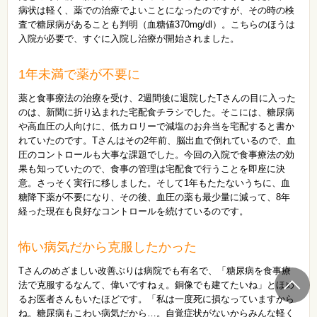
病状は軽く、薬での治療でよいことになったのですが、その時の検
査で糖尿病があることも判明（血糖値370mg/dl）。こちらのほうは
入院が必要で、すぐに入院し治療が開始されました。
1年未満で薬が不要に
薬と食事療法の治療を受け、2週間後に退院したTさんの目に入った
のは、新聞に折り込まれた宅配食チラシでした。そこには、糖尿病
や高血圧の人向けに、低カロリーで減塩のお弁当を宅配すると書か
れていたのです。Tさんはその2年前、脳出血で倒れているので、血
圧のコントロールも大事な課題でした。今回の入院で食事療法の効
果も知っていたので、食事の管理は宅配食で行うことを即座に決
意。さっそく実行に移しました。そして1年もたたないうちに、血
糖降下薬が不要になり、その後、血圧の薬も最少量に減って、8年
経った現在も良好なコントロールを続けているのです。
怖い病気だから克服したかった
Tさんのめざましい改善ぶりは病院でも有名で、「糖尿病を食事療
法で克服するなんて、偉いですねぇ。銅像でも建てたいね」とほめ
るお医者さんもいたほどです。「私は一度死に損なっていますから
ね。糖尿病もこわい病気だから…。自覚症状がないからみんな軽く