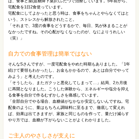
は、食事と薬(血糖降下薬)のふたつで治療しています。5年前から、
宅配食を1日2食使っています。
宅配食にしてよかったと思う時は、食事をちゃんとやらなくてはと
いう、ストレスから解放されたこと。
「それまで、3度の食事をどうするかで、毎日、気が休まることが
なかったですね。その心配がなくなったのが、なによりうれしい
（笑）」
自力での食事管理は簡単ではない
そんなSさんですが、一度宅配食をやめた時期もありました。「1年
続けて要領もわかったし、お金もかかるので、あとは自分でやって
みよう」と考えたのです。
「そうしたら、またガクッと悪化してしまって…」結局、2カ月後
に再開となりました。こうした体験から、エネルギーや塩分を抑え
る食事を自分で作るむずかしさを痛感しています。
「全部自分でやる場合、血糖値がなかなか安定しないんですね。宅
配食のように、量はもちろん調味料に至るまで、徹底して変えれ
ば、効果は出てきますが、家族と同じものを作って、量だけ減らす
やり方では、血糖が下がらないことがよくわかりました。
ご主人のやさしさが支えに