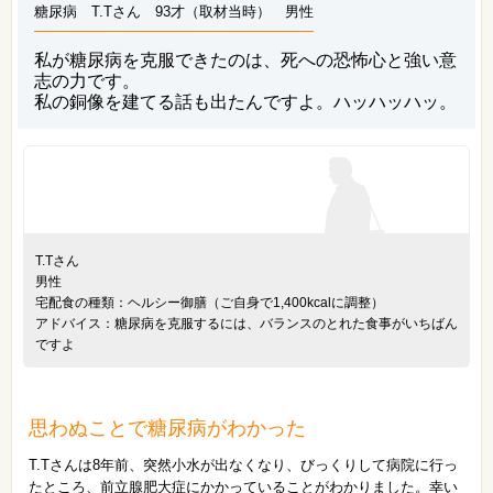
糖尿病 T.Tさん 93才（取材当時） 男性
私が糖尿病を克服できたのは、死への恐怖心と強い意
志の力です。
私の銅像を建てる話も出たんですよ。ハッハッハッ。
T.Tさん
男性
宅配食の種類：ヘルシー御膳（ご自身で1,400kcalに調整）
アドバイス：糖尿病を克服するには、バランスのとれた食事がいちばん
ですよ
思わぬことで糖尿病がわかった
T.Tさんは8年前、突然小水が出なくなり、びっくりして病院に行っ
たところ、前立腺肥大症にかかっていることがわかりました。幸い