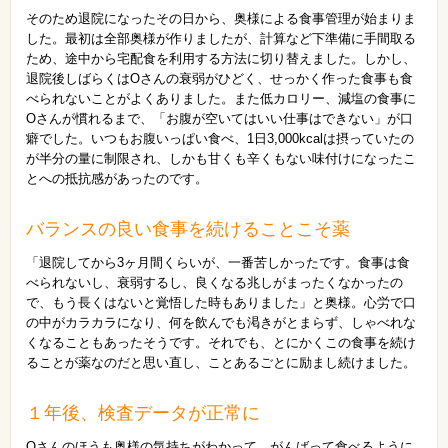
そのため退院になったその日から、奥様による食事管理が始まりま
した。最初は全部奥様が作りましたが、計算など下準備に手間取る
ため、途中から宅配食を利用する方法に切り替えました。しかし、
退院後しばらくはOさんの衰弱がひどく、せっかく作った食事も食
べられないことがよくありました。また低カロリー、減塩の食事に
Oさんが慣れるまで、「お腹が空いてはいい仕事はできない」が口
癖でした。いつもお腹いっぱい食べ、1日3,000kcalは摂っていたの
が半分の量に制限され、しかも甘くも辛くもない味付けになったこ
とへの抵抗感があったのです。
バランスの良い食事を続けることこそ薬
「退院してから3ヶ月間くらいが、一番苦しかったです。食事は食
べられないし、衰弱するし、良くなる兆しがまったくなかったの
で、もう長くはないと覚悟した時もありました」と奥様。心労で口
の中がカラカラになり、何を飲んでも渇きがとまらず、しゃべれな
くなることもあったそうです。それでも、とにかくこの食事を続け
ることが薬なのだと思い直し、ことあるごとに励まし続けました。
１年後、検査データが正常に
Oさんのほうも奥様の気持ちがわかって、がんばって食べるように