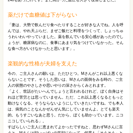
薬だけで血糖値は下がらない
「妻は、大勢で飲んだり食べたりすることが好きな人でね。人を呼
んでは、やれ天ぷらだ、まぜご飯だと料理をつくって、しょっちゅ
うわいわいやっていました。薬を飲んでいる安心感があったのでし
ょうが、糖尿病なのに、食事にあまり気をつけていなかった。そん
な食べ方がいけなかったと思います」。
楽観的な性格が夫婦を支えた
今の、ご主人さんの願いは、ただひとつ。Mさんがこれ以上悪くな
らないことです。そうした思いは、Mさんの面倒をみる時の、ご主
人の状態のやさしさや思いやりの深さからくみとれます。
「よく、世話がたいへんでしょうと言われるけれど、ぼく自身はそ
れほど苦労とは思っていません。ただ、これ以上悪くなるともっと
動けなくなる。そうならないようにしていきたいですね。でも本人
は、病気のことなんかぜんぜん気にしていませんよ。とても楽天
的。もうすごいなあと思う。だから、ぼくも助かっています。ニコ
ニコしていられる」。
すばらしいご主人に恵まれてよかったですねと、思わずMさんに言
うと、Mさんは顔いっぱいの笑顔になって、何度も「そうそう」と