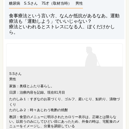
糖尿病 S.Sさん 75才（取材当時） 男性
食事療法という言い方、なんか抵抗があるなあ。運動
療法も「運動しよう」でいいじゃない？
療法といわれるとストレスになる人、ぼくだけかし
ら。
S.Sさん
男性
家族：奥様とふたり暮らし。
日課：治療内容を記録。現在81月目
たのしみ１：すぎなのお茶づくり、ゴルフ、庭いじり、鮎釣り、漬物づ
くり
たのしみ２：時々あじわう晩酌の焼酎
教訓：食堂のメニューに明示されたカロリー表示は、正確とは限らな
い。以前うのみにしてひどい目にあったため、外食の時は、宅配食のメ
ニューをイメージし、分量を調節している