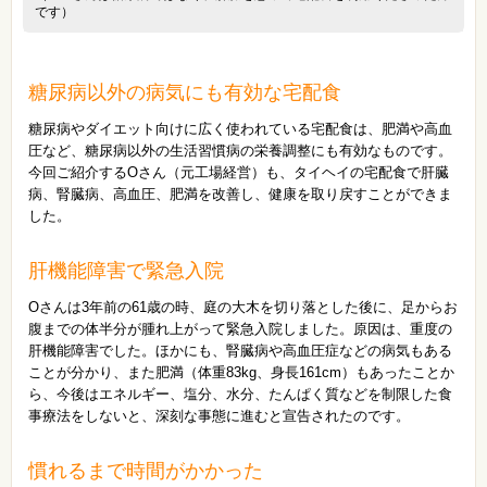
です）
糖尿病以外の病気にも有効な宅配食
糖尿病やダイエット向けに広く使われている宅配食は、肥満や高血
圧など、糖尿病以外の生活習慣病の栄養調整にも有効なものです。
今回ご紹介するOさん（元工場経営）も、タイヘイの宅配食で肝臓
病、腎臓病、高血圧、肥満を改善し、健康を取り戻すことができま
した。
肝機能障害で緊急入院
Oさんは3年前の61歳の時、庭の大木を切り落とした後に、足からお
腹までの体半分が腫れ上がって緊急入院しました。原因は、重度の
肝機能障害でした。ほかにも、腎臓病や高血圧症などの病気もある
ことが分かり、また肥満（体重83kg、身長161cm）もあったことか
ら、今後はエネルギー、塩分、水分、たんぱく質などを制限した食
事療法をしないと、深刻な事態に進むと宣告されたのです。
慣れるまで時間がかかった