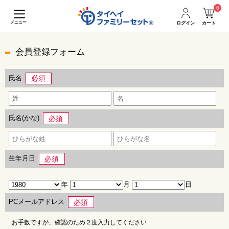
0
メニュー
ログイン
カート
会員登録フォーム
氏名
必須
氏名(かな)
必須
生年月日
必須
年
月
日
PCメールアドレス
必須
お手数ですが、確認のため２度入力してください