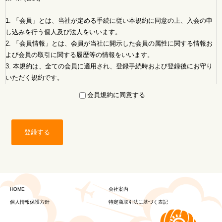
1. 「会員」とは、当社が定める手続に従い本規約に同意の上、入会の申
し込みを行う個人及び法人をいいます。
2. 「会員情報」とは、会員が当社に開示した会員の属性に関する情報お
よび会員の取引に関する履歴等の情報をいいます。
3. 本規約は、全ての会員に適用され、登録手続時および登録後にお守り
いただく規約です。
会員規約に同意する
第2条 (登録)
1. 会員資格
登録する
本規約に同意の上、所定の入会申込みをされたお客様は、所定の登録手
続完了後に会員としての資格を有します。会員登録手続は、会員となる
ご本人が行ってください。代理による登録は一切認められません。な
お、過去に会員資格が取り消された方やその他当社が相応しくないと判
断した方からの会員申込はお断りする場合があります。
HOME
会社案内
2. 会員情報の入力
個人情報保護方針
特定商取引法に基づく表記
会員登録手続の際には、入力上の注意をよく読み、所定の入力フォーム