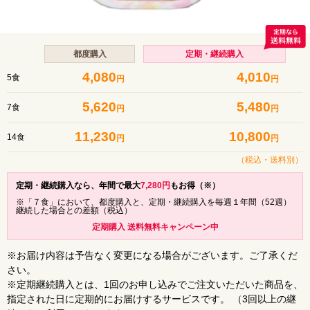
都度購入
定期・継続購入
4,080
4,010
5食
円
円
5,620
5,480
7食
円
円
11,230
10,800
14食
円
円
（税込・
送料別
）
定期・継続購入なら、年間で最大
7,280
円
もお得（※）
※「７食」において、都度購入と、定期・継続購入を毎週１年間（52週）
継続した場合との差額（税込）
定期購入 送料無料キャンペーン中
※お届け内容は予告なく変更になる場合がございます。ご了承くだ
さい。
※定期継続購入とは、1回のお申し込みでご注文いただいた商品を、
指定された日に定期的にお届けするサービスです。 （3回以上の継