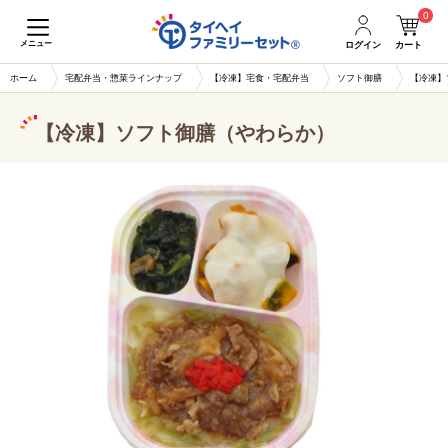
0
メニュー
ログイン
カート
ホーム
宅配弁当・惣菜ラインナップ
【冷凍】宅食・宅配弁当
ソフト御膳
【冷凍】
【冷凍】ソフト御膳（やわらか）