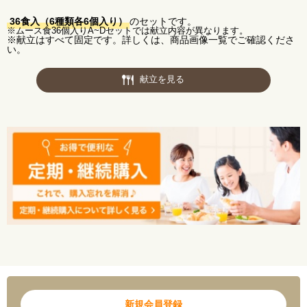
脂質 ：13.9g
炭水化物 ：29.7g
36食入（6種類各6個入り）
のセットです。
塩分相当量：1.6g
※ムース食36個入りA~Dセットでは献立内容が異なります。
【アレルゲン(28品目中)】 小麦・卵・乳
※献立はすべて固定です。詳しくは、商品画像一覧でご確認くださ
【献立名】ぶりの照焼き
い。
【栄養価】
エネルギー：287kcal
たんぱく質：13.7g
献立を見る
脂質 ：12.7g
炭水化物 ：29.5g
塩分相当量：1.4g
【アレルゲン(28品目中)】 小麦・卵・乳
新規会員登録