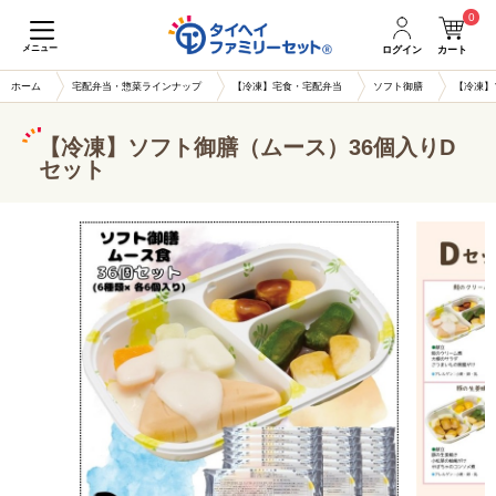
0
メニュー
ログイン
カート
ホーム
宅配弁当・惣菜ラインナップ
【冷凍】宅食・宅配弁当
ソフト御膳
【冷凍】
【冷凍】ソフト御膳（ムース）36個入りD
セット