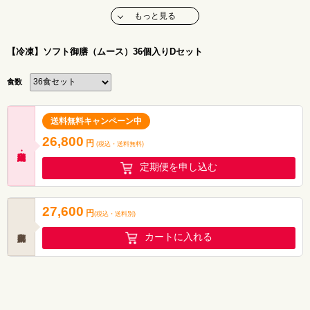
エネルギー：281kcal
たんぱく質：13.5g
もっと見る
脂質 ：13.5g
炭水化物 ：27.2g
塩分相当量：1.0g
【アレルゲン(28品目中)】 小麦・卵・乳
【冷凍】ソフト御膳（ムース）36個入りDセット
【献立名】ハンバーグ和風おろし
【栄養価】
エネルギー：307kcal
食数
たんぱく質：14.1g
脂質 ：16.3g
炭水化物 ：26.9g
塩分相当量：1.4g
【アレルゲン(28品目中)】 小麦・卵・乳
送料無料キャンペーン中
【献立名】鶏肉の中華炒め
26,800
【栄養価】
円
(税込・
送料無料
)
エネルギー：323kcal
たんぱく質：13.7g
定期便を申し込む
脂質 ：16.7g
炭水化物 ：31.0g
塩分相当量：1.2g
【アレルゲン(28品目中)】 小麦・卵・乳
【献立名】豚の生姜焼き
27,600
円
(税込
・
送料別
)
【栄養価】
エネルギー：328kcal
たんぱく質：14.0g
カートに入れる
脂質 ：16.5g
炭水化物 ：31.5g
塩分相当量：1.5g
【アレルゲン(28品目中)】小麦・卵・乳
【献立名】鮭のちゃんちゃん焼き
【栄養価】
エネルギー：294kcal
たんぱく質：13.4g