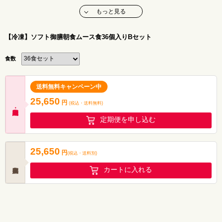
エネルギー：240kca
l
たんぱく質：12.8g
もっと見る
脂質：10.7g
炭水化物：23.6g
塩分：1.2g
【アレルゲン(28品目中)】
小麦・乳・卵
【冷凍】ソフト御膳朝食ムース食36個入りBセット
【献立名】
たまごの甘酢あん
【栄養価】
エネルギー：284kcal
食数
たんぱく質：12.8g
脂質：15.5g
炭水化物：24.3g
塩分：1.2g
【アレルゲン(28品目中)】 小麦・卵・乳
送料無料キャンペーン中
【献立名】
チキンポトフ
25,650
【栄養価】
円
(税込・
送料無料
)
エネルギー：274kcal
たんぱく質：11.1g
定期便を申し込む
脂質：15.3g
炭水化物：24.2g
塩分：1.1g
【アレルゲン(28品目中)】 小麦・卵・乳
25,650
円
(税込
・
送料別
)
【献立名】
赤魚の生姜煮
【栄養価】
エネルギー：246kcal
カートに入れる
たんぱく質：12.6g
脂質：11.3g
炭水化物：23.8g
塩分：1.4g
【アレルゲン(28品目中)】小麦・卵・乳
【献立名】
だし巻きたまご
【栄養価】