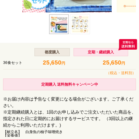
都度購入
定期・継続購入
25,650
25,650
36食セット
円
円
（税込・
送料別
）
定期購入 送料無料キャンペーン中
※お届け内容は予告なく変更になる場合がございます。ご了承くだ
さい。
※定期継続購入とは、1回のお申し込みでご注文いただいた商品を、
指定された日に定期的にお届けするサービスです。 （3回以上の継
続からご利用いただけます。)
【献立名】
白身魚の柚子味噌焼き
【栄養価】