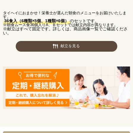
エネルギー：282kcal
たんぱく質：12.7g
脂質：15.8g
タイヘイにおまかせ！栄養士が選んだ朝食のメニューをお届けいたしま
炭水化物：22.8g
す。
塩分：1.3g
【アレルゲン(28品目中)】 小麦・卵・乳
36食入（6種類×5個、1種類×6個）
のセットです。
※朝食ムース食36個入りA、Ｂセットでは献立内容が異なります。
※献立はすべて固定です。詳しくは、商品画像一覧でご確認くださ
【献立名】
筑前煮
い。
【栄養価】
エネルギー：277kcal
たんぱく質：11.2g
脂質：14.1g
献立を見る
炭水化物：26.7g
塩分：1.2g
【アレルゲン(28品目中)】 小麦・卵・乳
【献立名】
鮭の塩焼き
【栄養価】
エネルギー：238kcal
たんぱく質：12.2g
脂質：10.1g
炭水化物：24.6g
塩分：1.3g
【アレルゲン(28品目中)】 小麦・卵・乳