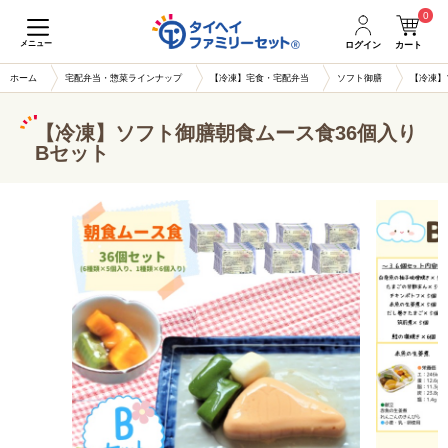
0
メニュー
ログイン
カート
ホーム
宅配弁当・惣菜ラインナップ
【冷凍】宅食・宅配弁当
ソフト御膳
【冷凍】
【冷凍】ソフト御膳朝食ムース食36個入り
Bセット