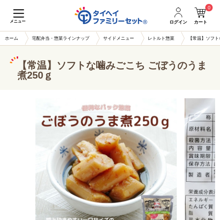
0
メニュー
ログイン
カート
ホーム
宅配弁当・惣菜ラインナップ
サイドメニュー
レトルト惣菜
【常温】ソフト
【常温】ソフトな噛みごこち ごぼうのうま
煮250ｇ