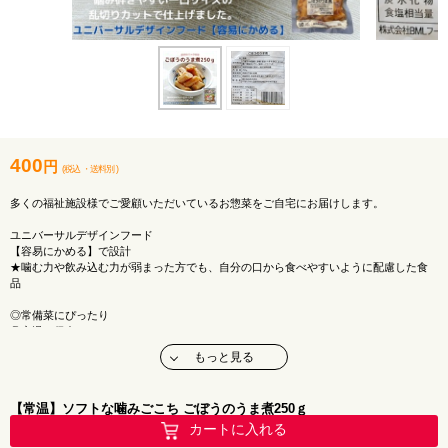
400
円
(税込
・
送料別
)
多くの福祉施設様でご愛顧いただいているお惣菜をご自宅にお届けします。
ユニバーサルデザインフード
【容易にかめる】で設計
★噛む力や飲み込む力が弱まった方でも、自分の口から食べやすいように配慮した食
品
◎常備菜にぴったり
◎室温で保存OK
◎やわらかくて食べやすい
もっと見る
おかずがもう一品欲しいな・・・
【常温】ソフトな噛みごこち ごぼうのうま煮250ｇ
そんな時に便利な小パック惣菜です♪
カートに入れる
メーカー：堂本食品株式会社