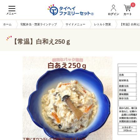
0
メニュー
ログイン
カート
ホーム
宅配弁当・惣菜ラインナップ
サイドメニュー
レトルト惣菜
【常温】白和え2
【常温】白和え250ｇ