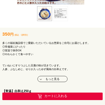
350
円
(税込
・
送料別
)
多くの福祉施設様でご愛顧いただいているお惣菜をご自宅にお届けします。
◎常備菜にぴったり
◎室温で保存OK
◎やわらかくて食べやすい
ていねいにすりつぶした豆腐の味が活きています。
人参、ぶなしめじ、せりが入ったゆず風味の白和えです。
お好みで他の具材をプラスしても美味しくお召し上がりいただけます。
もっと見る
おかずがもう一品欲しいな・・・
そんな時の強い味方です♪
【常温】白和え250ｇ
メーカー：堂本食品株式会社
カートに入れる
アレルギー：特定原材料該当なし