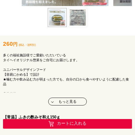
260
円
(税込
・
送料別
)
多くの福祉施設様でご愛顧いただいている
タイヘイオリジナル惣菜をご自宅にお届けします。
ユニバーサルデザインフード
【容易にかめる】で設計
★噛む力や飲み込む力が弱まった方でも、自分の口から食べやすいように配慮した食
品
◎常備菜にぴったり
◎室温で保存OK
もっと見る
◎やわらかくて食べやすい
おかずがもう一品欲しいな・・・
【常温】ふきの酢みそ和え150ｇ
そんな時に便利な小パック惣菜です♪
カートに入れる
メーカー：タイヘイ株式会社
アレルギー：特定原材料該当なし