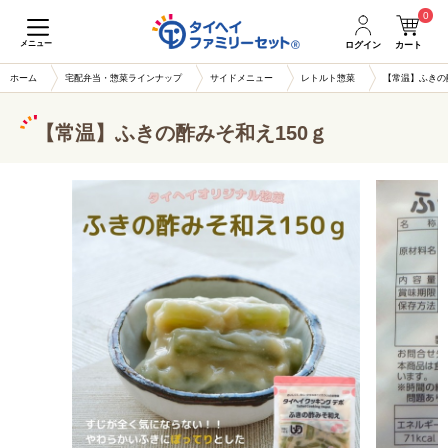
0
メニュー
ログイン
カート
ホーム
宅配弁当・惣菜ラインナップ
サイドメニュー
レトルト惣菜
【常温】ふきの
【常温】ふきの酢みそ和え150ｇ