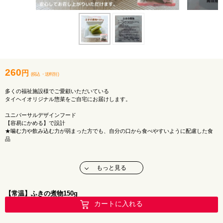
260
円
(税込
・
送料別
)
多くの福祉施設様でご愛顧いただいている
タイヘイオリジナル惣菜をご自宅にお届けします。
ユニバーサルデザインフード
【容易にかめる】で設計
★噛む力や飲み込む力が弱まった方でも、自分の口から食べやすいように配慮した食
品
◎常備菜にぴったり
もっと見る
◎室温で保存OK
◎やわらかくて食べやすい
【常温】ふきの煮物150g
おかずがもう一品欲しいな・・・
そんな時に便利な小パック惣菜です♪
カートに入れる
メーカー：タイヘイ株式会社
アレルギー：小麦