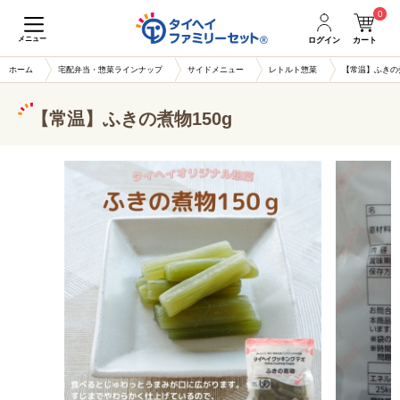
0
メニュー
ログイン
カート
ホーム
宅配弁当・惣菜ラインナップ
サイドメニュー
レトルト惣菜
【常温】ふきの煮
【常温】ふきの煮物150g