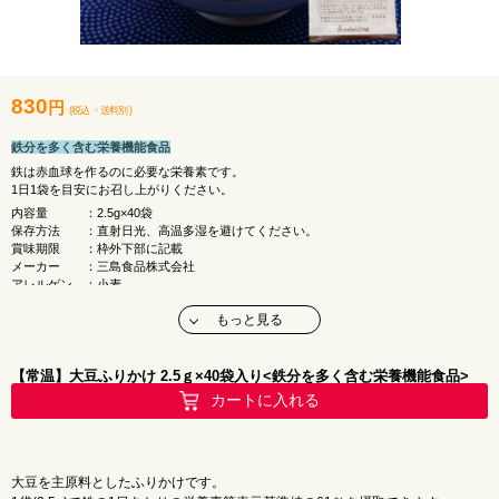
830
円
(税込
・
送料別
)
鉄分を多く含む栄養機能食品
鉄は赤血球を作るのに必要な栄養素です。
1日1袋を目安にお召し上がりください。
内容量 ：2.5g×40袋
保存方法 ：直射日光、高温多湿を避けてください。
賞味期限 ：枠外下部に記載
メーカー ：三島食品株式会社
アレルゲン ：小麦
原材料名 ：煎り大豆（大豆（日本））、ごま、しょうゆ、
もっと見る
砂糖、食塩、ドロマイト、乾燥マッシュポテ
ト、黒のり、でん粉、たん白加水分解物、
みりん、かぼちゃ粉末、還元水飴、
昆布エキス、酵母エキス／ピロリン酸第二鉄、
【常温】大豆ふりかけ 2.5ｇ×40袋入り<鉄分を多く含む栄養機能食品>
加工でん粉、酸化防止剤（ビタミンC）、
カートに入れる
カロチン色素、（一部に小麦・ごま・大豆を
含む）
■ 栄養成分表示 （2.5g当たり）
大豆を主原料としたふりかけです。
エ ネ ル ギ ー：11kcal