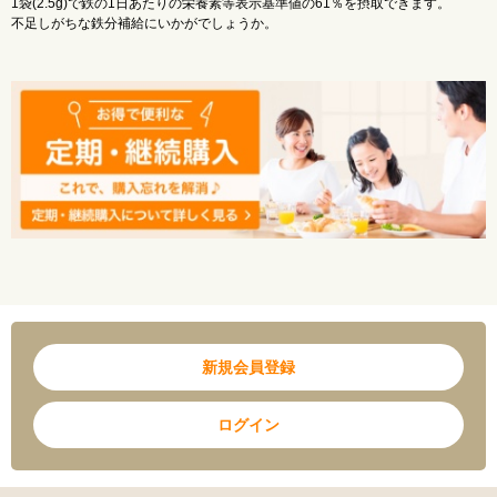
1袋(2.5g)で鉄の1日あたりの栄養素等表示基準値の61％を摂取できます。
た ん ぱ く 質：0.7g
不足しがちな鉄分補給にいかがでしょうか。
脂 質 ：0.6g
炭 水 化 物 ：0.9g
ナトリウム ：55mg
カルシウム ：20mg
鉄 ：4.5mg
マグネシウム：10mg
食 塩 相 当 量：0.1g
※本品は多量摂取により疾病が治癒したり、より健康が増進するものではありませ
ん。1日の摂取目安量を守ってください。
※鉄含有の為、お茶をかけると黒変することがありますが、品質には問題ありませ
ん。
新規会員登録
ログイン