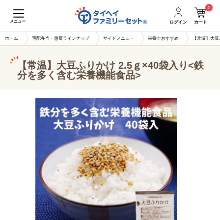
0
メニュー
ログイン
カート
ホーム
宅配弁当・惣菜ラインナップ
サイドメニュー
栄養士おすすめ
【常温】大豆ふ
【常温】大豆ふりかけ 2.5ｇ×40袋入り<鉄
分を多く含む栄養機能食品>