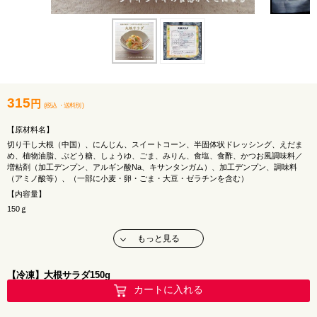
315
円
(税込
・
送料別
)
【原材料名】
切り干し大根（中国）、にんじん、スイートコーン、半固体状ドレッシング、えだま
め、植物油脂、ぶどう糖、しょうゆ、ごま、みりん、食塩、食酢、かつお風調味料／
増粘剤（加工デンプン、アルギン酸Na、キサンタンガム）、加工デンプン、調味料
（アミノ酸等）、（一部に小麦・卵・ごま・大豆・ゼラチンを含む）
【内容量】
150ｇ
【アレルギー】
もっと見る
小麦・卵
【栄養価 100ｇあたり】
熱量 104kcal
【冷凍】大根サラダ150g
たんぱく質 1.8ｇ
カートに入れる
脂質 7.1ｇ
炭水化物 8.7ｇ