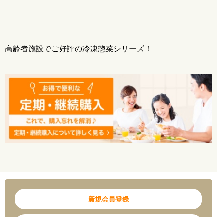
食塩相当量 0.8ｇ
【保存方法】
-18℃以下で保存してください
【メーカー】
高齢者施設でご好評の冷凍惣菜シリーズ！
株式会社ノースイ
※こちらの商品は出荷場所が異なるため、同一温度帯でも冷凍弁当や冷凍パスタ等と
は一緒にご購入できませんのでご了承ください。（冷凍惣菜Pは、まとめてご購入頂け
ます。）
※出荷場所が異なる商品をご購入する場合はカートが分割されます。別途送料が加算
されますのでご注意ください。
新規会員登録