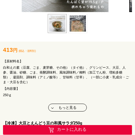
413
円
(税込
・
送料別
)
【原材料名】
白和えの素（豆腐、ごま、麦芽糖、その他）（タイ他）、グリンピース、大豆、人
参、醤油、砂糖、ごま、発酵調味料、風味調味料／糊料（加工でん粉、増粘多糖
類）、凝固剤、調味料（アミノ酸等）、甘味料（甘草）、（一部に小麦・乳成分・ご
ま・大豆を含む）
【内容量】
250ｇ
【アレルギー】
もっと見る
小麦・乳成分
【栄養価 100ｇあたり】
熱量 129kcal
【冷凍】大豆とえんどう豆の和風サラダ250g
たんぱく質 7.8ｇ
カートに入れる
脂質 5.1ｇ