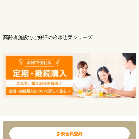
炭水化物 13.7ｇ
食塩相当量 0.7ｇ
【保存方法】
-18℃以下で保存してください
【メーカー】
高齢者施設でご好評の冷凍惣菜シリーズ！
株式会社ノムラフーズ
※こちらの商品は出荷場所が異なるため、同一温度帯でも冷凍弁当や冷凍パスタ等と
は一緒にご購入できませんのでご了承ください。（冷凍惣菜Pは、まとめてご購入頂け
ます。）
※出荷場所が異なる商品をご購入する場合はカートが分割されます。別途送料が加算
されますのでご注意ください。
新規会員登録