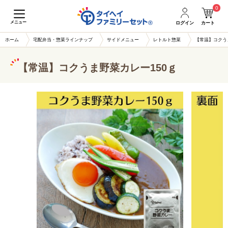
0
メニュー
ログイン
カート
ホーム
宅配弁当・惣菜ラインナップ
サイドメニュー
レトルト惣菜
【常温】コクう
【常温】コクうま野菜カレー150ｇ