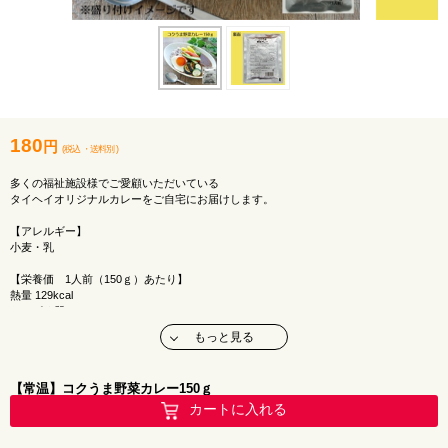
180
円
(税込
・
送料別
)
多くの福祉施設様でご愛顧いただいている
タイヘイオリジナルカレーをご自宅にお届けします。
【アレルギー】
小麦・乳
【栄養価 1人前（150ｇ）あたり】
熱量 129kcal
たんぱく質 4.7g
脂質 5.0g
もっと見る
炭水化物 18.8g
食塩相当量 2.5g
【常温】コクうま野菜カレー150ｇ
【メーカー】
タイヘイ株式会社
カートに入れる
【賞味期限】
製造から2年（商品裏面の下記）