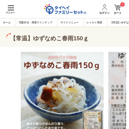
0
メニュー
ログイン
カート
ホーム
宅配弁当・惣菜ラインナップ
サイドメニュー
レトルト惣菜
【常温】ゆずな
【常温】ゆずなめこ春雨150ｇ