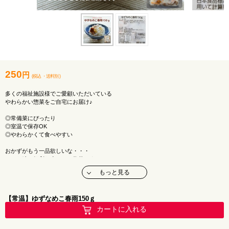
250
円
(税込
・
送料別
)
多くの福祉施設様でご愛顧いただいている
やわらかい惣菜をご自宅にお届け♪
◎常備菜にぴったり
◎室温で保存OK
◎やわらかくて食べやすい
おかずがもう一品欲しいな・・・
そんな時に便利な小パック惣菜です♪
メーカー：堂本食品株式会社
もっと見る
アレルギー：特定原材料該当なし
【常温】ゆずなめこ春雨150ｇ
カートに入れる