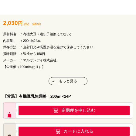
2,030
円
(税込
・
送料別
)
原材料名 ：有機大豆（遺伝子組換えでない）
内容量 ：200ml×24本
保存方法 ：直射日光や高温多湿を避けて保存してください
賞味期限 ：製造から150日
メーカー ：マルサンアイ株式会社
【栄養価（100ml当たり）】
エネルギー：51kcal
たんぱく質：3.9g
もっと見る
脂質 ：2.9g
炭水化物 ：2.2g
【常温】有機豆乳無調整 200ml×24P
ナトリウム：0mg
定期便を申し込む
カートに入れる