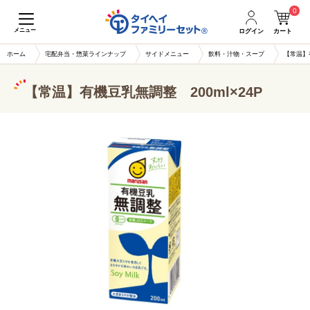
0
メニュー
ログイン
カート
ホーム
宅配弁当・惣菜ラインナップ
サイドメニュー
飲料・汁物・スープ
【常温】有
【常温】有機豆乳無調整 200ml×24P