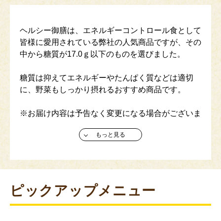
ヘルシー御膳は、エネルギーコントロール食として
皆様に愛用されている弊社の人気商品ですが、その
中から糖質が17.0ｇ以下のものを選びました。
糖質は抑えてエネルギーやたんぱく質などは適切
に、野菜もしっかり摂れるおすすめ商品です。
※お届け内容は予告なく変更になる場合がございま
す。ご了承ください。
もっと見る
※定期継続購入とは、1回のお申し込みでご注文い
ただいた商品を、指定された日に定期的にお届けす
るサービスです。 （3回以上の継続からご利用いた
だけます。)
ピックアップメニュー