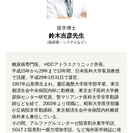
医学博士
鈴木吉彦先生
（臨床面・システムなど）
糖尿病専門医。 HDCアトラスクリニック所長。
平成15年から29年まで13年間、日本医科大学客員教授
で活躍。平成29年3月31日で退官。
1957年山形県生まれ。慶応義塾大学医学部卒業。東京
都済生会中央病院内科に勤務後、東京女子医科大学糖
尿病センター研究員、聖マリアンナ医科大学非常勤講
師などを経て、2003年より現職に。昭和大学医学部藤
が丘病院非常勤講師、東京都済生会中央病院内科糖尿
病外来も兼任している。
その間、アルファグルコシダーゼ阻害剤水素学学説、
SGLT２阻害剤ー握力増加学説、など海外医学雑誌に発