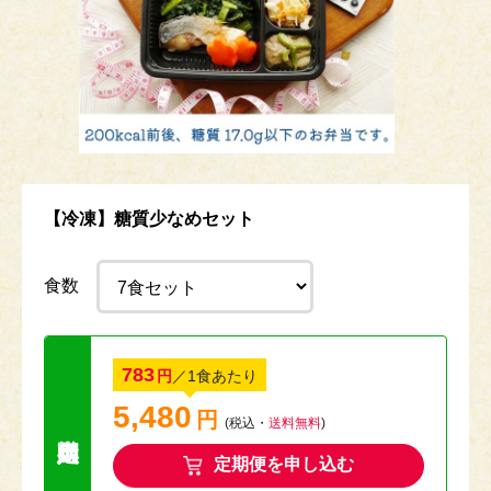
【冷凍】糖質少なめセット
食数
783
円
／1食あたり
5,480
円
送料無料キャン
(税込・
送料無料
)
定期便を申し込む