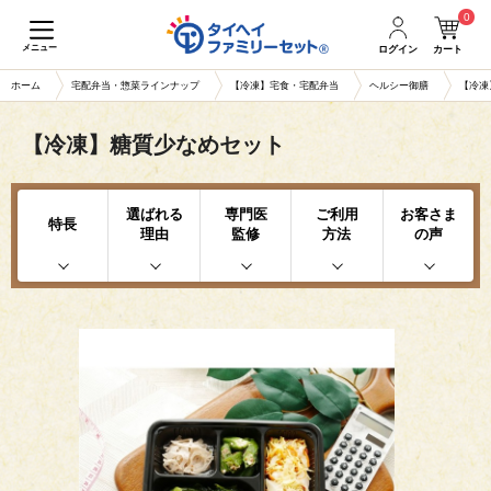
0
メニュー
ログイン
カート
ホーム
宅配弁当・惣菜ラインナップ
【冷凍】宅食・宅配弁当
ヘルシー御膳
【冷凍
【冷凍】糖質少なめセット
選ばれる
専門医
ご利用
お客さま
特長
理由
監修
方法
の声