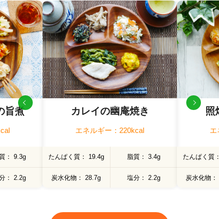
の旨煮
カレイの幽庵焼き
照
al
エネルギー：220kcal
エ
質
9.3g
たんぱく質
19.4g
脂質
3.4g
たんぱく質
分
2.2g
炭水化物
28.7g
塩分
2.2g
炭水化物