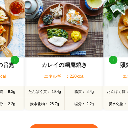
の旨煮
カレイの幽庵焼き
照
al
エネルギー：220kcal
エ
質
9.3g
たんぱく質
19.4g
脂質
3.4g
たんぱく質
分
2.2g
炭水化物
28.7g
塩分
2.2g
炭水化物