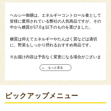
ヘルシー御膳は、エネルギーコントロール食として
皆様に愛用されている弊社の人気商品ですが、その
中から糖質が17.0ｇ以下のものを選びました。
糖質は抑えてエネルギーやたんぱく質などは適切
に、野菜もしっかり摂れるおすすめ商品です。
※お届け内容は予告なく変更になる場合がございま
す。ご了承ください。
もっと見る
※定期継続購入とは、1回のお申し込みでご注文い
ただいた商品を、指定された日に定期的にお届けす
るサービスです。 （3回以上の継続からご利用いた
だけます。)
ピックアップメニュー