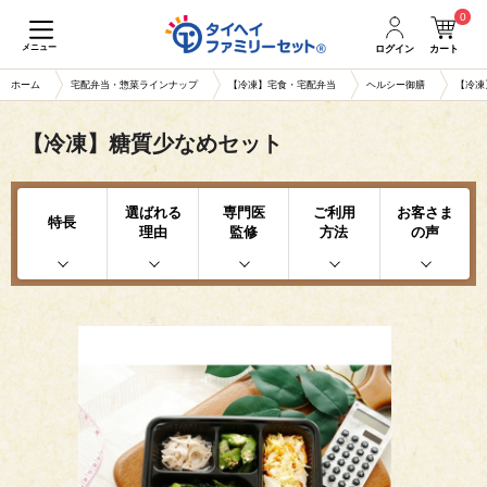
0
メニュー
ログイン
カート
ホーム
宅配弁当・惣菜ラインナップ
【冷凍】宅食・宅配弁当
ヘルシー御膳
【冷凍
【冷凍】糖質少なめセット
選ばれる
専門医
ご利用
お客さま
特長
理由
監修
方法
の声