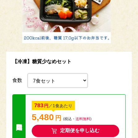
【冷凍】糖質少なめセット
食数
783
円
／1食あたり
5,480
円
送料無料キャン
(税込・
送料無料
)
定期便を申し込む