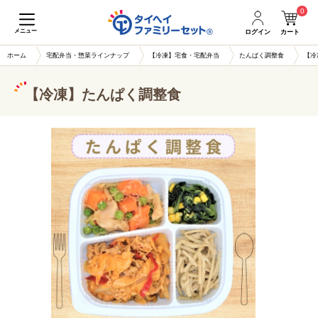
0
メニュー
ログイン
カート
ホーム
宅配弁当・惣菜ラインナップ
【冷凍】宅食・宅配弁当
たんぱく調整食
【冷
【冷凍】たんぱく調整食