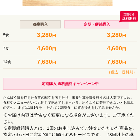
都度購入
定期・継続購入
3,280
3,280
5食
円
円
4,600
4,600
7食
円
円
7,630
7,630
14食
円
円
（税込・
送料別
）
定期購入 送料無料キャンペーン中
たんぱく質を抑えた食事の献立を考えたり、栄養計算を毎食行うのは大変ですよね。
食材やメニューがいつも同じで飽きてしまったり、思うように管理できないとお悩み
の方へ。 まずは1日1食を「 たんぱく調整食」に置き換えをしてみませんか。
※お届け内容は予告なく変更になる場合がございます。ご了承くだ
さい。
※定期継続購入とは、1回のお申し込みでご注文いただいた商品を、
指定された日に定期的にお届けするサービスです。 （3回以上の継