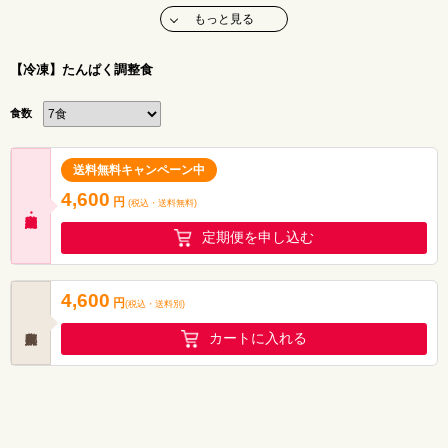
続からご利用いただけます。)
もっと見る
１食あたり
エネルギー：300kcal以上
たんぱく質：10ｇ以下
【冷凍】たんぱく調整食
カリウム ：500mg以下
リン ：200mg以下
塩分相当量：2.0ｇ以下
食数
送料無料キャンペーン中
4,600
円
(税込・
送料無料
)
定期便を申し込む
4,600
円
(税込
・
送料別
)
カートに入れる