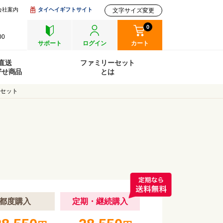
会社案内
タイヘイギフトサイト
文字サイズ変更
0
00
サポート
ログイン
カート
直送
ファミリーセット
寄せ商品
とは
Cセット
都度購入
定期
・継続
購入