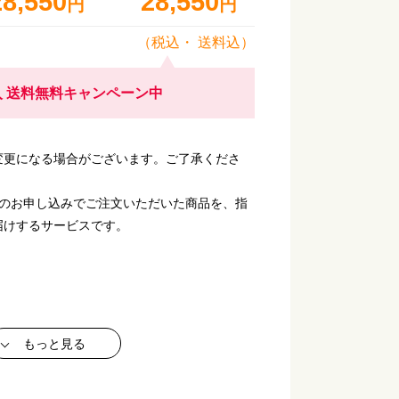
28,550
28,550
円
円
（税込・
送料込
）
 送料無料キャンペーン中
変更になる場合がございます。ご了承くださ
回のお申し込みでご注文いただいた商品を、指
届けするサービスです。
もっと見る
 小麦・乳・卵・
えび・かに