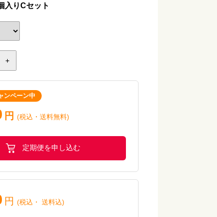
個入りCセット
ベツ
+
小麦・乳・卵
ャンペーン中
炒め
0
円
(税込・送料無料)
定期便を申し込む
小麦・卵・えび・かに
0
円
イスター炒め
(税込
・
送料込
)