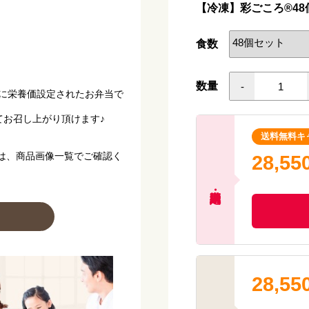
【冷凍】彩ごころ®48
【献立名】 洋風ロールキャ
【栄養価】
食数
エネルギー：160kcal
たんぱく質：6.5g
脂質 ：7.9g
数量
-
に栄養価設定されたお弁当で
炭水化物 ：16.7g
塩分相当量：1.3g
てお召し上がり頂けます♪
【アレルゲン(28品目中)】 
送料無料キ
【献立名】 海鮮チリソース
は、商品画像一覧でご確認く
28,55
【栄養価】
エネルギー：151kcal
たんぱく質：12.0g
脂質 ：6.4g
炭水化物 ：12.5g
塩分相当量：1.3g
【アレルゲン(28品目中)】
28,55
【献立名】 牛肉と野菜のオ
【栄養価】