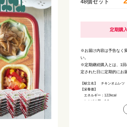
48個セット
定期購入
※お届け内容は予告なく
い。
※定期継続購入とは、1
定された日に定期的にお
【献立名】 チキンオムレツ
【栄養価】
エネルギー：122kcal
たんぱく質：6.2g
脂質 ：5.9g
炭水化物 ：11.5g
塩分相当量：1.3g
【アレルゲン(28品目中)】