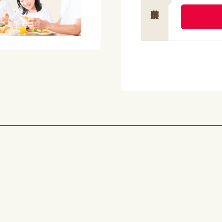
エネルギー：165kcal
たんぱく質：6.3g
脂質 ：7.9g
炭水化物 ：16.8g
塩分相当量：1.3g
【アレルゲン(28品目中)】 
【献立名】 サワラの西京焼
【栄養価】
エネルギー：159kcal
たんぱく質：13.7g
脂質 ：7.3g
炭水化物 ：10.0g
塩分相当量：1.0g
【アレルゲン(28品目中)】 
【献立名】 鶏と大根の照り
【栄養価】
エネルギー：162kcal
たんぱく質：7.0g
脂質 ：6.5g