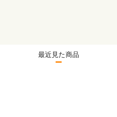
炭水化物 ：20.4g
塩分相当量：1.2g
【アレルゲン(28品目中)】 
最近見た商品