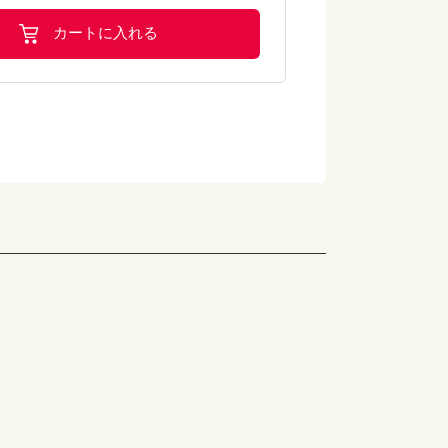
カートに入れる
小麦・えび
き
小麦
煮