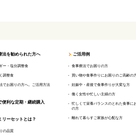
療法を勧められた方へ
ご活用例
ギー・塩分調整食
食事療法でお困りの方
く調整食
買い物や食事作りにお困りのご高齢の
法でお困りの方へ。ご活用方法
妊娠中・産後で食事作りが大変な方
働く女性や忙しい主婦の方
で便利な定期・継続購入
忙しくて栄養バランスのとれた食事に
の方
離れて暮らすご家族が心配な方
ミリーセットとは？
りの品質