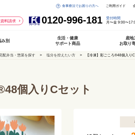
食事療法でお困りの方へ
ご利用ガイド
0120-996-181
受付時間
資料請求
月〜金 9:00〜17:
生活・健康
産地
悩み別
サポート商品
お取り
宅配弁当・惣菜を探す
塩分を控えたい方
【冷凍】彩ごころ®48個入り
®48個入りCセット