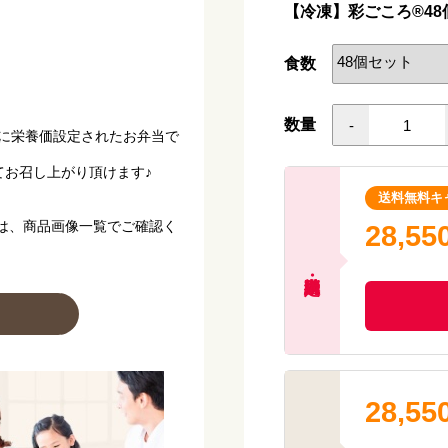
【冷凍】彩ごころ®48
【アレルゲン(28品目中)】
【献立名】 チキンのトマト
食数
【栄養価】
エネルギー：180kcal
たんぱく質：7.4g
数量
-
に栄養価設定されたお弁当で
脂質 ：8.7g
炭水化物 ：18.0g
てお召し上がり頂けます♪
塩分相当量：1.2g
送料無料キ
【アレルゲン(28品目中)】 
は、商品画像一覧でご確認く
28,55
【献立名】 豚と野菜のピリ
【栄養価】
エネルギー：173kcal
たんぱく質：7.4g
脂質 ：11.0g
炭水化物 ：11.9g
塩分相当量：1.2g
【アレルゲン(28品目中)】 
28,55
【献立名】 麻婆豆腐