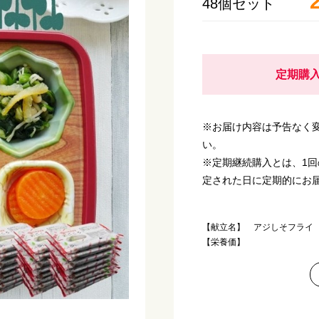
48個セット
定期購入
※お届け内容は予告なく
い。
※定期継続購入とは、1
定された日に定期的にお
【献立名】 アジしそフライ
【栄養価】
エネルギー：179kcal
たんぱく質：7.5g
脂質 ：10.3g
炭水化物 ：14.3g
塩分相当量：1.2g