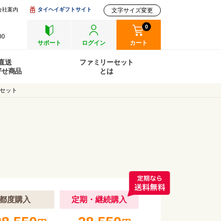
会社案内
タイヘイギフトサイト
文字サイズ変更
0
00
サポート
ログイン
カート
直送
ファミリーセット
寄せ商品
とは
Aセット
都度購入
定期
・継続
購入