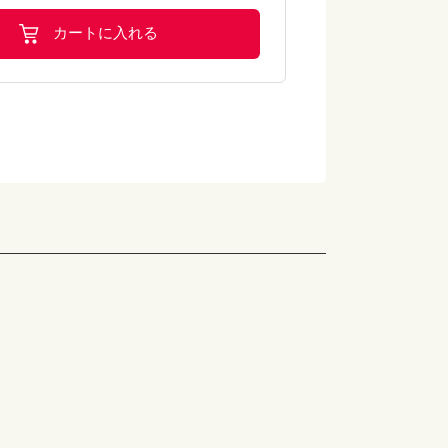
カートに入れる
小麦・卵・落花生
小麦・乳・卵