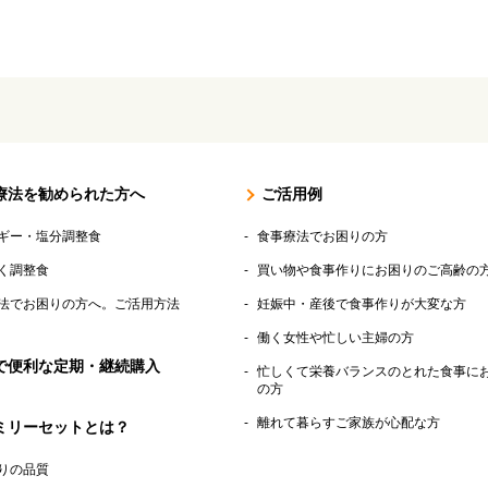
療法を勧められた方へ
ご活用例
ギー・塩分調整食
食事療法でお困りの方
く調整食
買い物や食事作りにお困りのご高齢の
法でお困りの方へ。ご活用方法
妊娠中・産後で食事作りが大変な方
働く女性や忙しい主婦の方
で便利な定期・継続購入
忙しくて栄養バランスのとれた食事に
の方
離れて暮らすご家族が心配な方
ミリーセットとは？
りの品質