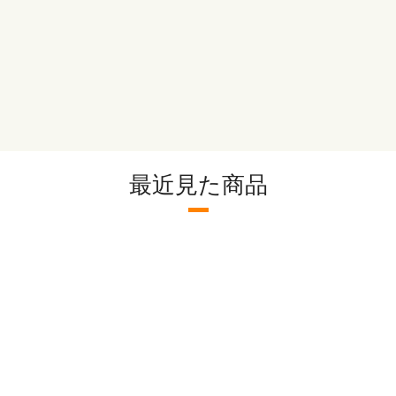
脂質 ：8.3g
炭水化物 ：12.0g
塩分相当量：1.3g
【アレルゲン(28品目中)】 
最近見た商品