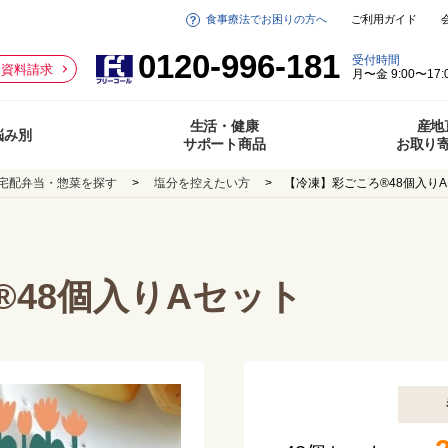
食事療法でお困りの方へ
ご利用ガイド
0120-996-181
受付時間
資料請求
月〜金 9:00〜17:
生活・健康
産地
悩み別
サポート商品
お取り
宅配弁当・惣菜を探す
塩分を控えたい方
【冷凍】彩ごころ®48個入り
®48個入りAセット