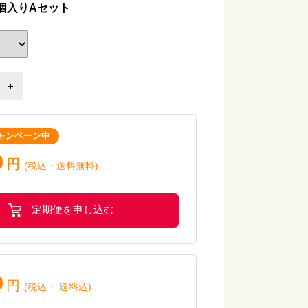
個入りAセット
 小麦・乳・卵・落花生
ソースかけ
+
ャンペーン中
小麦・乳・卵
0
円
(税込・送料無料)
辛炒め
定期便を申し込む
小麦・乳・卵
0
円
(税込
・
送料込
)