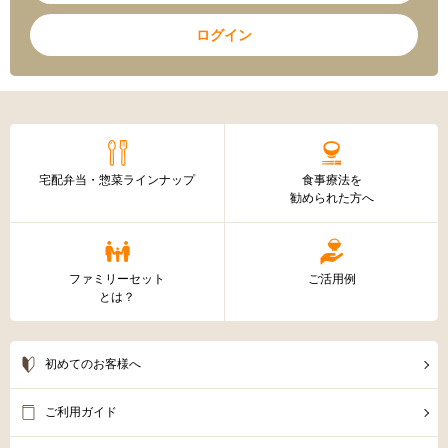
写真の色合いは、ご覧の端末や画面設定により、実物と異なる場
合がございます。あらかじめご了承ください。
ログイン
※こちらの商品は出荷場所が異なるため、同一温度帯でも冷凍弁当・冷凍惣菜
等とは一緒にご購入できませんのでご了承ください。
※出荷場所が異なる商品をご購入する場合はカートが分割されます。別途送料
が加算される場合がありますのでご注意ください。
宅配弁当・惣菜ラインナップ
食事療法を
勧められた方へ
ファミリーセット
ご活用例
とは？
初めてのお客様へ
ご利用ガイド