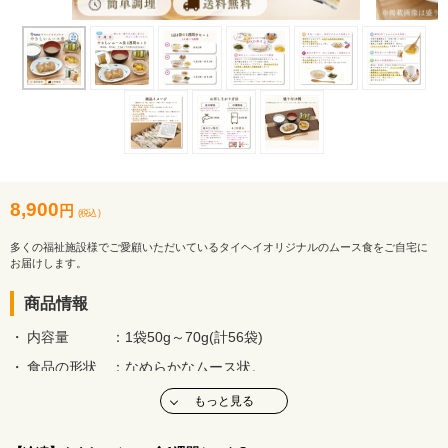
8,900
円
(税込 )
多くの福祉施設様でご愛顧いただいているタイヘイオリジナルのムース食をご自宅に
お届けします。
商品情報
内容量
：1袋50g～70g(計56袋)
食品の形状
：なめらかなムース状。
賞味期限
：商品ラベルにてご確認ください。
もっと見る
※賞味期限が1か月以上あるものをお届けいたします。