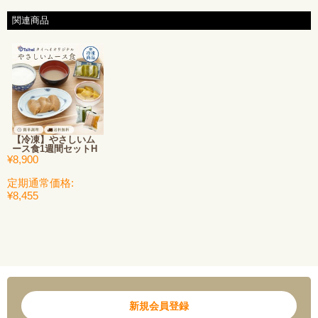
す。消費者庁による特別用途食品（えん下困難者用食品）の表示
関連商品
許可を受けたものではありません。ご利用にあたっては、医師や
専門家にご相談ください。
噛む力、飲む込む力には個人差がありますので、お召し上がりの
際はご注意いただき、必要に応じて主治医または、言語聴覚士・
管理栄養士などの専門家にご相談の上ご利用下さい。
少しでも嚥下障害があるお客様は、お召し上がりになる場合、の
どに詰まらせたり、むせないように十分にご注意ください。
【冷凍】やさしいム
ース食1週間セットH
食事の介助をされる方は、食べ終わるまで見守ってください。
¥8,900
召し上がる方の状態に合わせた大きさでご使用ください。
定期通常価格:
¥8,455
アレルギー表示については、お弁当の表示ラベルをご確認くださ
い。
備考
掲載画像は盛り付けイメージです。白米、汁物、食器などは付属
しておりません。
お届けは「ムース食（1品1袋の個包装）」となります。
新規会員登録