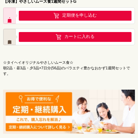
保存方法
：-18℃以下で保存してください。
【冷凍】やさしいムース食1週間セットG
製造者
：京都ケータリング株式会社
定期便を申し込む
▶原材料・アレルギー一覧はPDFにてご確認いただけます
召し上がり方
カートに入れる
1. 解凍する（加熱不要）
流水解凍（約1時間）または冷蔵庫解凍(約8時間)で、そのままお召し上がりいただけま
す。
2. 温める場合（65℃以下を厳守）
☆タイヘイオリジナルやさしいムース食☆
完全に解凍した後、50℃前後の温湯に数分つけて温めてください。
朝2品・昼3品・夕3品×7日分(56品)のバラエティ豊かなおかず1週間セットで
※水と熱湯を1：1で混ぜると、ちょうど良い温湯（約50℃）になります。
す。
1週間分の献立表が内封されているので、「今日は何にしよう？」と悩む必要は
ご注意（必ずお守りください）
ありません。
味付け済みのため流水解凍するだけでおいしいムース味をお楽しみいただけま
電子レンジ・沸騰したお湯での加熱は厳禁です。
す。
65℃以上になるとムースが溶けてしまい、本来の食べやすさが損
なわれます。
注意事項
本品は、噛む力や飲み込む力が弱くなった方向けのムース食で