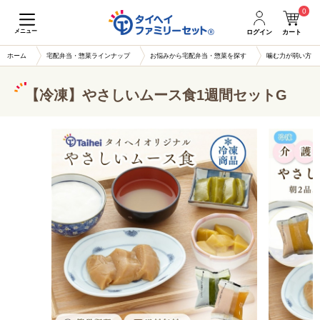
0
メニュー
ログイン
カート
ホーム
宅配弁当・惣菜ラインナップ
お悩みから宅配弁当・惣菜を探す
噛む力が弱い方
【冷凍】やさしいムース食1週間セットG