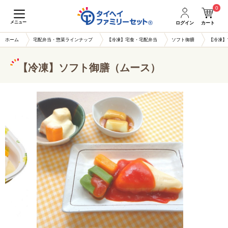
0
メニュー
ログイン
カート
ホーム
宅配弁当・惣菜ラインナップ
【冷凍】宅食・宅配弁当
ソフト御膳
【冷凍】
【冷凍】ソフト御膳（ムース）