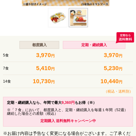
都度購入
定期・継続購入
3,970
3,970
5食
円
円
5,410
5,230
7食
円
円
10,730
10,440
14食
円
円
（税込・
送料別
）
定期・継続購入なら、年間で最大
9,360
円
もお得（※）
※「７食」において、都度購入と、定期・継続購入を毎週１年間（52週）
継続した場合との差額（税込）
定期購入 送料無料キャンペーン中
※お届け内容は予告なく変更になる場合がございます。ご了承くだ