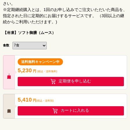
さい。
※定期継続購入とは、1回のお申し込みでご注文いただいた商品を、
指定された日に定期的にお届けするサービスです。 （3回以上の継
続からご利用いただけます。)
【冷凍】ソフト御膳（ムース）
食数
送料無料キャンペーン中
5,230
円
(税込・
送料無料
)
定期便を申し込む
5,410
円
(税込
・
送料別
)
カートに入れる