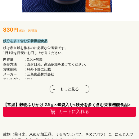
830
円
(税込
・
送料別
)
鉄分を多く含む栄養機能食品
鉄は赤血球を作るのに必要な栄養素です。
1日1袋を目安にお召し上がりください。
内容量 ：2.5g×40袋
保存方法 ：直射日光、高温多湿を避けてください。
賞味期限 ：枠外下部に記載
メーカー ：三島食品株式会社
アレルゲン ：なし
原材料名 ：でん粉（国内製造）、煎り米、米ぬか加工品、
もっと見る
砂糖、にんじんフレーク、うるちひえパフ、
黒のり、食塩、キヌアパフ、酵母エキス
／クエン酸鉄ナトリウム、酸化防止剤
（ビタミンC）、カロチン色素
【常温】穀物ふりかけ 2.5ｇ×40袋入り<鉄分を多く含む栄養機能食品>
※本品で使用している海苔は、えび、かにの生息域で採取しています。
カートに入れる
■ 栄養成分表示 （2.5g当たり）
エ ネ ル ギ ー：9kcal
た ん ぱ く 質：0.2g
脂 質 ：0.1g
穀物（煎り米、米ぬか加工品、うるちひえパフ、キヌアパフ）に、にんじんフ
炭 水 化 物 ：1.9g