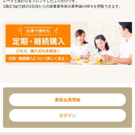
レークと黒のりをブレンドしたふりかけです。
ナトリウム ：45mg
1袋(2.5g)で鉄の1日当たりの栄養素等表示基準値の48％を摂取できます。
鉄 ：3.3mg
不足しがちな鉄分補給にいかがでしょうか。
食 塩 相 当 量：0.1g
※本品は多量摂取により疾病が治癒したり、より健康が増進するものではありませ
ん。1日の摂取目安量を守ってください。
※鉄含有の為、お茶をかけると黒変することがありますが、品質には問題ありませ
ん。
新規会員登録
ログイン