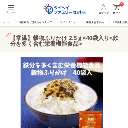
0
メニュー
ログイン
カート
ホーム
宅配弁当・惣菜ラインナップ
サイドメニュー
栄養士おすすめ
【常温】穀物ふ
【常温】穀物ふりかけ 2.5ｇ×40袋入り<鉄
分を多く含む栄養機能食品>