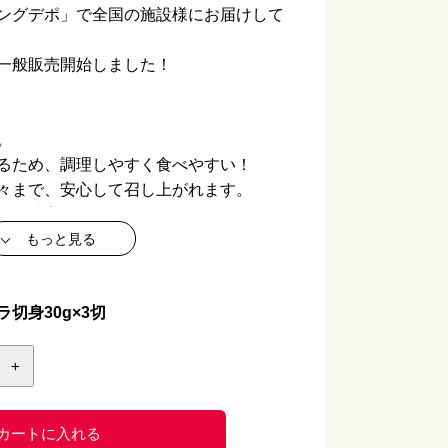
ングデポ」で全国の施設様にお届けして
一般販売開始しました！
。
るため、調理しやすく食べやすい！
々まで、安心して召し上がれます。
」「助宗タラとかぼちゃのコロコロ焼
もっと見る
ケソウダラ切身（骨なし）30g
切身30g×3切
ケソウダラ
+
メリカ又はロシア
0g（30g×3P）
カートに入れる