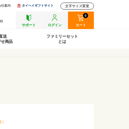
会社案内
タイヘイギフトサイト
文字サイズ変更
0
00
サポート
ログイン
カート
直送
ファミリーセット
寄せ商品
とは
別
）