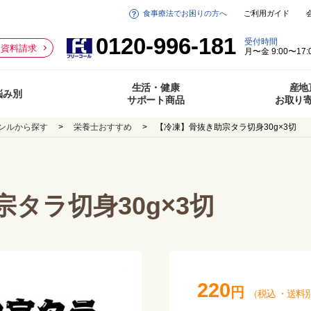
食事療法でお困りの方へ
ご利用ガイド
0120-996-181
受付時間
資料請求
月〜金 9:00〜17:
生活・健康
産地
悩み別
サポート商品
お取り
ンルから探す
栄養士おすすめ
【冷凍】骨抜き助宗タラ切身30g×3切
タラ切身30g×3切
220
円
（税込
・
送料