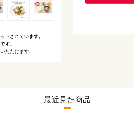
栄養成分表示
エ
（100gあたり）
た
脂
炭
塩
アレルギー
な
カットされています。
品です。
配送方法
冷
りいただけます。
保存方法
-
ご利用方法
加
ご注意
●
が
●
最近見た商品
て
で
●
お