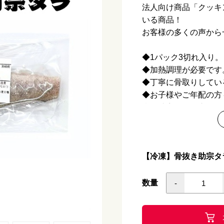
法人向け商品「クッキ
いる商品！
お客様の多くの声から
◆1パック3切れ入り。
◆加熱調理が必要です
◆丁寧に骨取りしてい
◆お子様やご年配の方
◆「助宗タラの煮付け
き」レシピ付き！
商品詳細情報
商品名
ス
【冷凍】骨抜き助宗タラ
原材料名
ス
数量
-
原料原産地名
ア
内容量
9