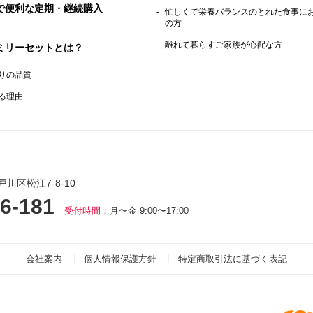
で便利な定期・継続購入
忙しくて栄養バランスのとれた食事に
の方
離れて暮らすご家族が心配な方
ミリーセットとは？
りの品質
る理由
戸川区松江7-8-10
6-181
受付時間
：月〜金 9:00〜17:00
会社案内
個人情報保護方針
特定商取引法に基づく表記