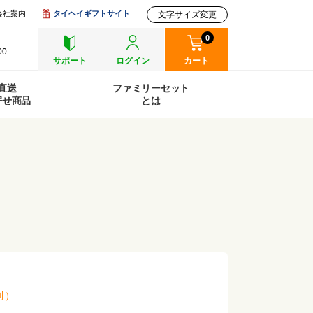
会社案内
タイヘイギフトサイト
文字サイズ変更
0
00
サポート
ログイン
カート
直送
ファミリーセット
寄せ商品
とは
別
）