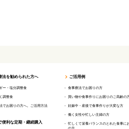
療法を勧められた方へ
ご活用例
ギー・塩分調整食
食事療法でお困りの方
く調整食
買い物や食事作りにお困りのご高齢の
法でお困りの方へ。ご活用方法
妊娠中・産後で食事作りが大変な方
働く女性や忙しい主婦の方
で便利な定期・継続購入
忙しくて栄養バランスのとれた食事に
の方