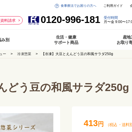
食事療法でお困りの方へ
ご利用ガイド
0120-996-181
受付時間
資料請求
月〜金 9:00〜17:
生活・健康
産地
悩み別
サポート商品
お取り
ュー
冷凍惣菜
【冷凍】大豆とえんどう豆の和風サラダ250g
んどう豆の和風サラダ250g
413
円
（税込
・
送料