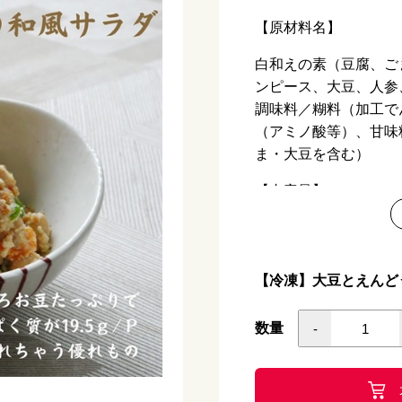
【原材料名】
白和えの素（豆腐、ご
ンピース、大豆、人参
調味料／糊料（加工で
（アミノ酸等）、甘味
ま・大豆を含む）
【内容量】
250ｇ
【アレルギー】
【冷凍】大豆とえんどう
小麦・乳成分
数量
-
【栄養価 100ｇあた
熱量 129kcal