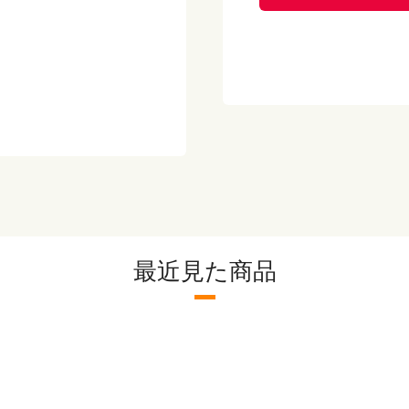
たんぱく質 7.8ｇ
脂質 5.1ｇ
炭水化物 13.7ｇ
！
食塩相当量 0.7ｇ
【保存方法】
-18℃以下で保存して
【メーカー】
株式会社ノムラフーズ
最近見た商品
※こちらの商品は出荷
弁当や冷凍パスタ等と
ださい。（冷凍惣菜P
※出荷場所が異なる商
ます。別途送料が加算